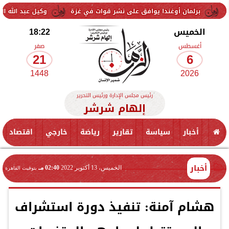
 أوغندا يوافق على نشر قوات في غزة
وكيل عبد الله السعيد: لم يتواصل
الخميس
18:22
أغسطس
صفر
21
6
1448
2026
رئيس مجلس الإدارة ورئيس التحرير
إلهام شرشر
أخبار
سياسة
تقارير
رياضة
خارجي
اقتصاد
أخبار
الخميس، 13 أكتوبر 2022
02:40 مـ
بتوقيت القاهرة
هشام آمنة: تنفيذ دورة استشراف