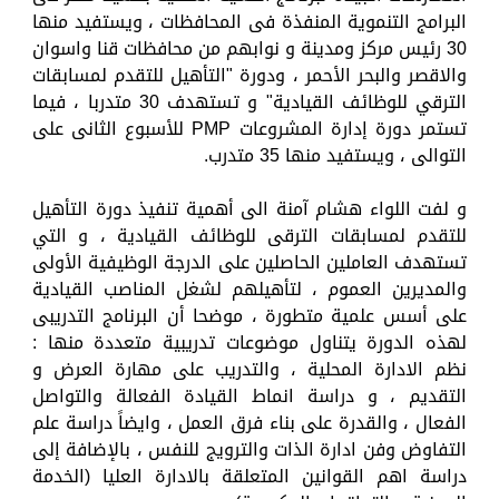
البرامج التنموية المنفذة فى المحافظات ، ويستفيد منها
30 رئيس مركز ومدينة و نوابهم من محافظات قنا واسوان
والاقصر والبحر الأحمر ، ودورة "التأهيل للتقدم لمسابقات
الترقي للوظائف القيادية" و تستهدف 30 متدربا ، فيما
تستمر دورة إدارة المشروعات PMP للأسبوع الثانى على
التوالى ، ويستفيد منها 35 متدرب.
و لفت اللواء هشام آمنة الى أهمية تنفيذ دورة التأهيل
للتقدم لمسابقات الترقى للوظائف القيادية ، و التي
تستهدف العاملين الحاصلين على الدرجة الوظيفية الأولى
والمديرين العموم ، لتأهيلهم لشغل المناصب القيادية
على أسس علمية متطورة ، موضحا أن البرنامج التدريبى
لهذه الدورة يتناول موضوعات تدريبية متعددة منها :
نظم الادارة المحلية ، والتدريب على مهارة العرض و
التقديم ، و دراسة انماط القيادة الفعالة والتواصل
الفعال ، والقدرة على بناء فرق العمل ، وايضاً دراسة علم
التفاوض وفن ‏ادارة الذات والترويج للنفس ، بالإضافة إلى
دراسة اهم القوانين المتعلقة بالادارة العليا (الخدمة