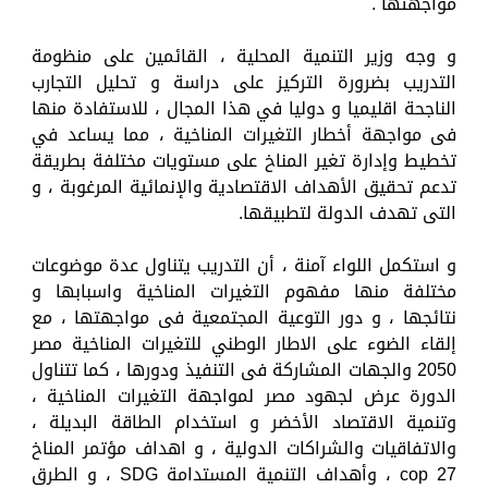
مواجهتها .
و وجه وزير التنمية المحلية ، القائمين على منظومة
التدريب بضرورة التركيز على دراسة و تحليل التجارب
الناجحة اقليميا و دوليا في هذا المجال ، للاستفادة منها
فى مواجهة أخطار التغيرات المناخية ، مما يساعد في
تخطيط وإدارة تغير المناخ على مستويات مختلفة بطريقة
تدعم تحقيق الأهداف الاقتصادية والإنمائية المرغوبة ، و
التى تهدف الدولة لتطبيقها.
و استكمل اللواء آمنة ، أن التدريب يتناول عدة موضوعات
مختلفة منها مفهوم التغيرات المناخية واسبابها و
نتائجها ، و دور التوعية المجتمعية فى مواجهتها ، مع
إلقاء الضوء على الاطار الوطني للتغيرات المناخية مصر
2050 والجهات المشاركة فى التنفيذ ودورها ، كما تتناول
الدورة عرض لجهود مصر لمواجهة التغيرات المناخية ،
وتنمية الاقتصاد الأخضر و استخدام الطاقة البديلة ،
والاتفاقيات والشراكات الدولية ، و اهداف مؤتمر المناخ
cop 27 ، وأهداف التنمية المستدامة SDG ، و الطرق