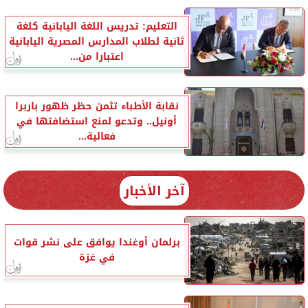
التعليم: تدريس اللغة اليابانية كلغة
ثانية لطلاب المدارس المصرية اليابانية
اعتبارا من...
نقابة الأطباء تثمن حظر ظهور باربرا
أونيل.. وتدعو لمنع استضافتها في
فعالية...
آخر الأخبار
برلمان أوغندا يوافق على نشر قوات
في غزة