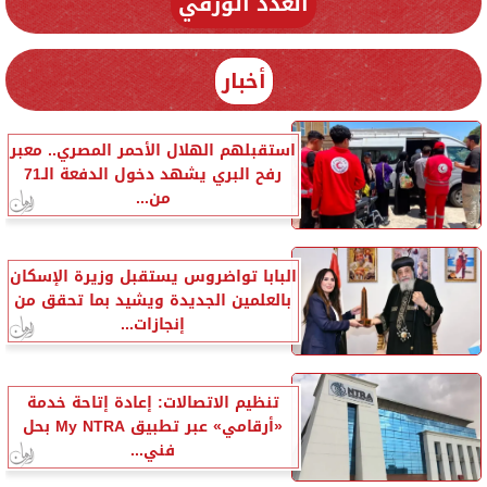
العدد الورقي
أخبار
استقبلهم الهلال الأحمر المصري.. معبر
رفح البري يشهد دخول الدفعة الـ71
من...
البابا تواضروس يستقبل وزيرة الإسكان
بالعلمين الجديدة ويشيد بما تحقق من
إنجازات...
تنظيم الاتصالات: إعادة إتاحة خدمة
«أرقامي» عبر تطبيق My NTRA بحل
فني...