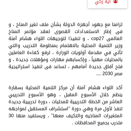
آية زكي
تزامنا مع جهود أجهزة الدولة بشأن ملف تغير المناخ ، و
فى إطار الاستعدادات القصوى لعقد مؤتمر المناخ
العالمى cop27 ، و تنفيذا لتوجيهات اللواء هشام آمنة
وزير التنمية المحلية بالاهتمام بمنظومة التدريب والتي
تأتي في مقدمة أولويات الوزارة ، لرفع كفاءة العاملين
بالمحليات مهنياً ، وإكسابهم مهارات ومؤهلات جديدة ، و
فتح آفاق جديدة أمامهم ، تساعد فى تنفيذ استراتيجية
مصر 2030 ....
أكد اللواء هشام آمنة أن مركز التنمية المحلية بسقارة
ينظم خلال الأسبوع المقبل ، وهو الأسبوع التدريبي
العاشر من الخطة التدريبية للمحليات ، دورة تدريبية جديدة
تنفذ لأول مرة وهي دورة "استشراف المستقبل لمواجهه
المتغيرات المناخيه والتكيف معها" ، ويستفيد منها 30
متدرب بجميع المحافظات .