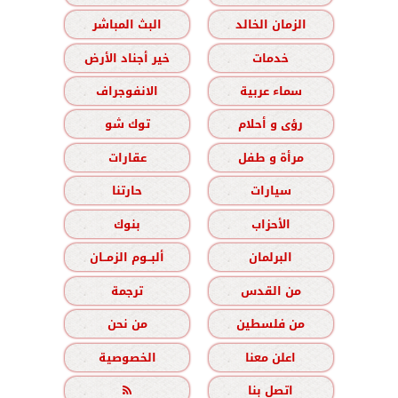
الزمان الخالد
البث المباشر
خدمات
خير أجناد الأرض
سماء عربية
الانفوجراف
رؤى و أحلام
توك شو
مرأة و طفل
عقارات
سيارات
حارتنا
الأحزاب
بنوك
البرلمان
ألبــوم الزمــان
من القدس
ترجمة
من فلسطين
من نحن
اعلن معنا
الخصوصية
اتصل بنا
