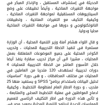
الحديثة في إستشراف المستقبل ، والإنذار المبكر في
مواجهة التغيرات المناخية ، وأيضاً تطبيقات على وضع
السيناريوهات المستقبلية لمواجهة التغيرات المناخية ،
وكيفية التكيف مع التغيرات المناخية ، وتطبيقات
النانوتكنولوجي و دورها فى مواجهة التغيرات المناخية
محليا ودوليا.
و قال اللواء هشام آمنة وزير التنمية المحلية ، أن الوزارة
مستمرة فى تنفيذ الخطة التدريبية للمحليات ، وتدريب
الكوادر المحلية على جميع الموضوعات المتعلقة بعمل
المحليات ، مشيرا الى أن مركز تدريب سقارة ينفذ أيضا
خلال الأسبوع العاشر من الخطة التدريبية للمحليات 4
دورات تدريبية تستهدف 120 متدربا من العاملين في
المحليات من مختلف المحافظات ، و هى دورة "اساسيات
تحليل البيانات باستخدام برنامج” SPSS و يستفيد منها 25
متدرب ، و دورة الاطار العام لمنظومة التخطيط ، وكيفية
ادماج المواطنين في عملية التخطيط المحلى والمتابعة ،
و تأتى هذه الدورة فى اطار التكليف الرئاسى لتعميم
الممارسات الجيدة لبرنامج التنمية المحلية بصعيد مصر فى