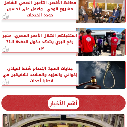
محافظ الأقصر: التأمين الصحي الشامل
مشروع قومي.. ونعمل على تحسين
جودة الخدمات
استقبلهم الهلال الأحمر المصري.. معبر
رفح البري يشهد دخول الدفعة الـ71
من...
جنايات المنيا: الإعدام شنقا لقيادي
إخواني والمؤبد والمشدد لشقيقين في
قضايا أحداث...
أهم الأخبار