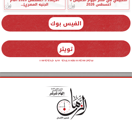
أغسطس 2026
الجنيه المصري|...
الفيس بوك
تويتر
Tweets by elzmannewseg