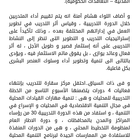
المدنية – التعاقدات الحكومية).
و أضاف اللواء هشام آمنة انه يتم تقييم أداء المتدربين
خلال الدورة التدريبية ، وقياس أثر التدريب في تطوير
العمل في إداراتهم المختلفة بعده ، وذلك تأكيداً على
إستراتيجيات التدريب و التطوير التى تنظر إلى النشاط
التدريبى على أنه إستثمار قصير و طويل الأجل ، له أثر
فعال وعائد يوازى ، بل يفوق ماتم الاستثمار فيه ، ويؤدى
بالتالى الى تنمية وتطوير أداء وسلوك العنصر البشرى
بكل فاعلية.
و فى ذات السياق..احتفل مركز سقارة للتدريب بإنتهاء
فعاليات 4 دورات يتضمنها الأسبوع التاسع من الخطة
التدريبية للمحليات و هى : تنمية مهارات القيادات المحلية
فى مجال التنمية الاقتصادية في المحليات و الإسراع في
التنمية ، و استفاد من هذه الدورة التدريبية 30 من رؤساء
المراكز والمدن بالمحافظات ، و دورة الاطار العام
لمنظومة التخطيط المحلي ، و هى من الدورات المنفذة
للاستفادة من الممارسات الجيدة لبرنامج التنمية المحلية