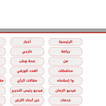
الرئيسية
أخبار
رياضة
خارجي
فن
صحة وطب
محافظات
العدد الورقي
وا إسلاماه
مقالات الرأي
مقا
فيديو الزمان
فيديو رئيس التحرير
خدمات
خير أجناد الأرض