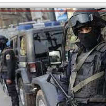
الكاتبة إلهام شرشر تهنئ الرئيس
السيسي بعيد ميلاده وتُشيد بجهوده
إلهام شرشر تكتب: دي مبقتش كورة..
في بناء الدولة
دي سياسة