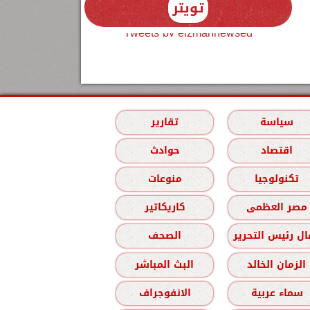
تويتر
Tweets by elzmannewseg
سياسة
تقارير
اقتصاد
حوادث
تكنولوجيا
منوعات
مصر العظمى
كاريكاتير
ل رئيس التحرير
الصحف
الزمان الخالد
البث المباشر
سماء عربية
الانفوجراف