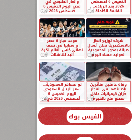
الخميس 6 أغسطس
والغاز الطبيعي في
2026 بعد الزيادة..
مصر اليوم الخميس 6
القائمة الكاملة
أغسطس 2026
شركة توزيع الغاز
موعد مباراة مصر
بالاسكندرية تعلن أعمال
وإسبانيا في نصف
صيانة بمحور المحمودية
نهائي كأس العالم لكرة
العوايد مساء اليوم
اليد للناشئات
وفاة عاملين متأثرين
لو مسافر السعودية...
بإصابتهما في انفجار
سعر الريال السعودي
خزان كيميائيات داخل
اليوم الخميس 6
مصنع ملح بالفيوم
أغسطس 2026 في...
الفيس بوك