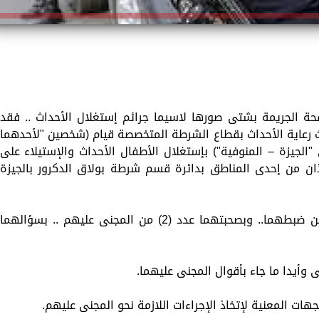
افحة الجريمة بشتى صورها لاسيما جرائم إستغلال الأحداث .. فقد
حث رعاية الأحداث بقطاع الشرطة المتخصصة قيام (شخصين "لأحدهما
الجيزة – المنوفية") بإستغلال الأطفال الأحداث والإستيلاء على
ذان من إحدى المناطق بدائرة قسم شرطة بولاق الدكرور بالجيزة
عقب تقنين الإجراءات تم إستهدافهما وأمكن ضبطهما.. وبصحبتهما عدد (2) من المجنى عليهم .. بسؤالهما
وأيدا ما جاء بأقوال المجنى عليهما.
لجهات المعنية لإتخاذ الإجراءات اللازمة نحو المجنى عليهم.