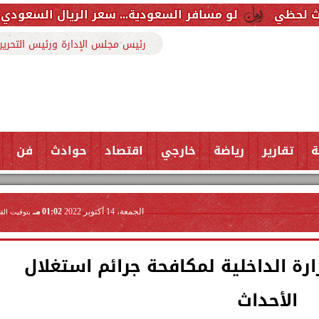
مسافر السعودية... سعر الريال السعودي اليوم الجمعة 7 أغسطس 2026 في البنوك
رئيس مجلس الإدارة ورئيس التحرير
ة
تقارير
رياضة
خارجي
اقتصاد
حوادث
فن
الجمعة، 14 أكتوبر 2022
01:02 مـ
بتوقيت الق
ة الداخلية لمكافحة جرائم استغلال
الأحداث