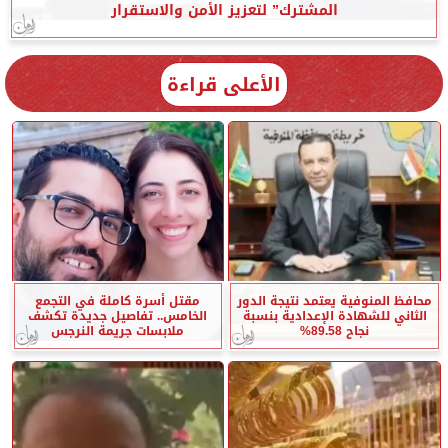
المشترك” لتعزيز الأمن والاستقرار
الأعلى قراءة
محافظ المنوفية يعتمد نتيجة الدور
مقتل أسرة كاملة في التجمع
الثاني للشهادة الإعدادية بنسبة
الخامس.. تفاصيل جديدة تكشف
نجاح 89.58%
ملابسات جريمة النرجس