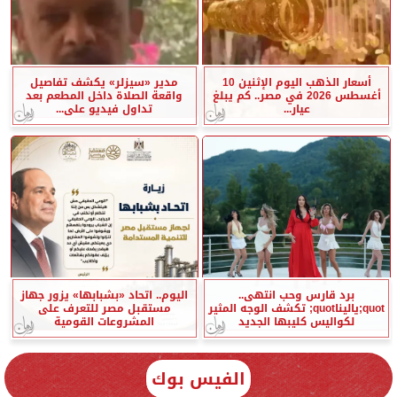
أسعار الذهب اليوم الإثنين 10
مدير «سيزلر» يكشف تفاصيل
أغسطس 2026 في مصر.. كم يبلغ
واقعة الصلاة داخل المطعم بعد
عيار...
تداول فيديو على...
برد قارس وحب انتهى..
اليوم.. اتحاد «بشبابها» يزور جهاز
quot;ياليناquot; تكشف الوجه المثير
مستقبل مصر للتعرف على
لكواليس كليبها الجديد
المشروعات القومية
الفيس بوك