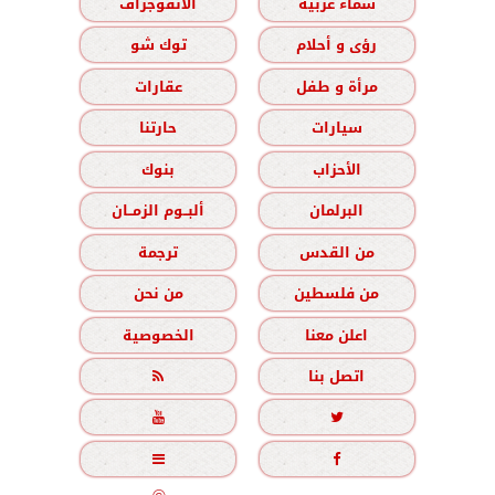
سماء عربية
الانفوجراف
رؤى و أحلام
توك شو
مرأة و طفل
عقارات
سيارات
حارتنا
الأحزاب
بنوك
البرلمان
ألبــوم الزمــان
من القدس
ترجمة
من فلسطين
من نحن
اعلن معنا
الخصوصية
اتصل بنا




