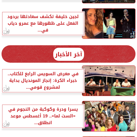
لجين خليفة تكشف سعادتها بردود
الفعل على ظهورها مع عمرو دياب
في...
آخر الأخبار
في معرض السويس الرابع للكتاب..
خبراء الكرة: إنجاز المونديال بداية
لمشروع قومي...
يسرا ودرة وكوكبة من النجوم في
«الست لما».. 19 أغسطس موعد
انطلاق...