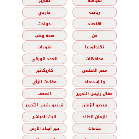
سياسة
تقارير
رياضة
خارجي
اقتصاد
حوادث
فن
صحة وطب
تكنولوجيا
منوعات
محافظات
العدد الورقي
مصر العظمى
كاريكاتير
وا إسلاماه
مقالات الرأي
مقال رئيس التحرير
الصحف
فيديو الزمان
فيديو رئيس التحرير
الزمان الخالد
البث المباشر
خدمات
خير أجناد الأرض