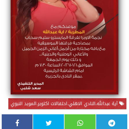
آية عبدالله.النادي الاهلي.احتفالات اكتوبر.الموبد النبوي