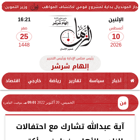
ديال بداية لمشروع قومي لاكتشاف المواهب
وزير التموين: استمرار الت
الإثنين
16:21
أغسطس
صفر
25
10
1448
2026
رئيس مجلس الإدارة ورئيس التحرير
إلهام شرشر
أخبار
سياسة
تقارير
رياضة
خارجي
اقتصاد
فن
الخميس، 20 أكتوبر 2022
09:01 مـ
بتوقيت القاهرة
آية عبدالله تشارك مع احتفالات