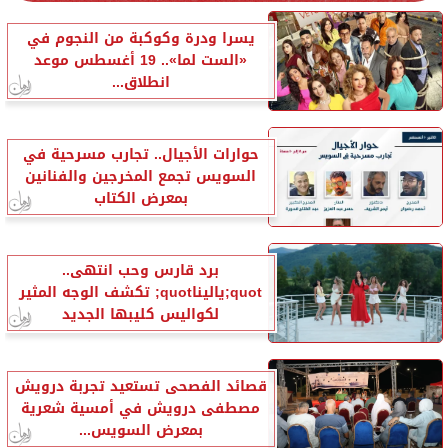
يسرا ودرة وكوكبة من النجوم في
«الست لما».. 19 أغسطس موعد
انطلاق...
حوارات الأجيال.. تجارب مسرحية في
السويس تجمع المخرجين والفنانين
بمعرض الكتاب
برد قارس وحب انتهى..
quot;ياليناquot; تكشف الوجه المثير
لكواليس كليبها الجديد
قصائد الفصحى تستعيد تجربة درويش
مصطفى درويش في أمسية شعرية
بمعرض السويس...