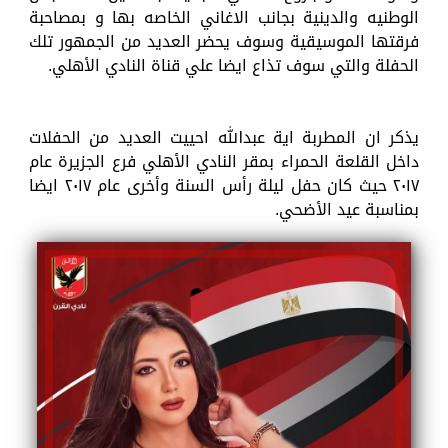
الوطنيه والدينية بجانب الاغاني الخاصه بها و بمصاحبة
فرقتها الموسيقية وسوف يحضر العديد من الجمهور تلك
الحفلة والتي سوف تذاع ايضا علي قناة النادي الأهلي.
يذكر ان المطربة اية عبدالله احييت العديد من الحفلات
داخل القلعة الحمراء بمقر النادي الأهلي فرع الجزيرة عام
٢٠١٧ حيث كان حفل ليلة رأس السنة وأخرى عام ٢٠١٧ ايضا
بمناسبة عيد الأضحي.