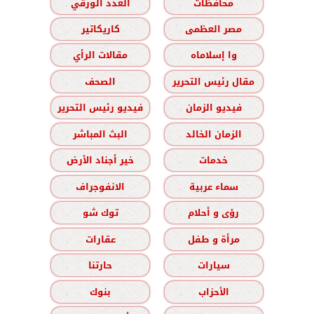
محافظات
العدد الورقي
مصر العظمى
كاريكاتير
وا إسلاماه
مقالات الرأي
مقال رئيس التحرير
الصحف
فيديو الزمان
فيديو رئيس التحرير
الزمان الخالد
البث المباشر
خدمات
خير أجناد الأرض
سماء عربية
الانفوجراف
رؤى و أحلام
توك شو
مرأة و طفل
عقارات
سيارات
حارتنا
الأحزاب
بنوك