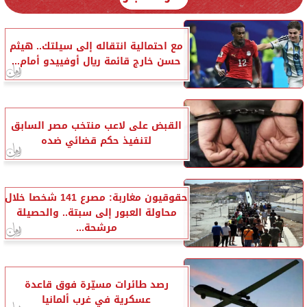
مع احتمالية انتقاله إلى سيلتك.. هيثم
حسن خارج قائمة ريال أوفييدو أمام...
القبض على لاعب منتخب مصر السابق
لتنفيذ حكم قضائي ضده
حقوقيون مغاربة: مصرع 141 شخصا خلال
محاولة العبور إلى سبتة.. والحصيلة
مرشحة...
رصد طائرات مسيّرة فوق قاعدة
عسكرية في غرب ألمانيا