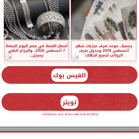
رسميًا.. موعد صرف مرتبات شهر
أسعار الفضة في مصر اليوم الجمعة
أغسطس 2026 وجدول صرف
7 أغسطس 2026.. والجرام النقي
الرواتب لجميع الجهات
يسجل...
الفيس بوك
تويتر
Tweets by elzmannewseg