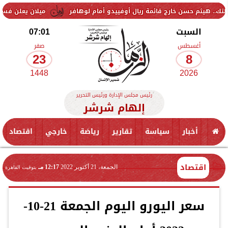
سن خارج قائمة ريال أوفييدو أمام لوهافر
ميلان يعلن فسخ عقد إسماعيل 
السبت
07:01
أغسطس
صفر
23
8
1448
2026
رئيس مجلس الإدارة ورئيس التحرير
إلهام شرشر
أخبار
سياسة
تقارير
رياضة
خارجي
اقتصاد
اقتصاد
الجمعة، 21 أكتوبر 2022
12:17 مـ
بتوقيت القاهرة
سعر اليورو اليوم الجمعة 21-10-