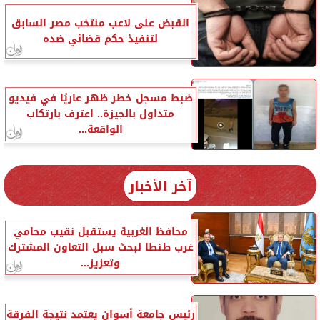
القبض على لاعب منتخب مصر السابق
لتنفيذ حكم قضائي ضده
ضبط مسجل خطر ظهر عاريًا في فيديو
متداول بالجيزة.. اعترف بارتكاب
الواقعة...
آخر الأخبار
محافظ الغربية يستقبل نقيب محامي
غرب طنطا لبحث سبل التعاون المشترك
وتعزيز...
رئيس جامعة أسوان يعتمد نتيجة الفرقة