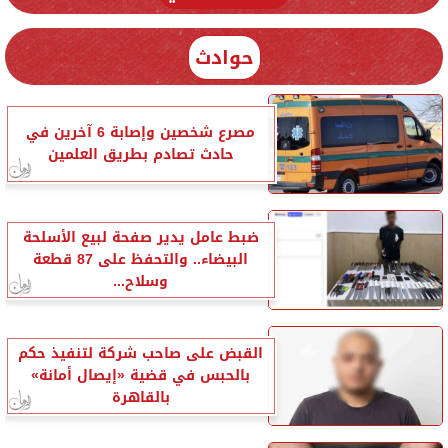
حوادث
مصرع شخصين وإصابة 6 آخرين في
حادث تصادم بطريق العلمين
ضبط عامل يدير صفحة لبيع الأسلحة
البيضاء.. والتحفظ على 87 قطعة
وسلاح...
القبض على صاحب شركة لتنفيذ حكم
بالحبس في قضية «إيصال أمانة»
بالقاهرة