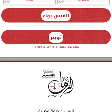
الفيس بوك
تويتر
Tweets by elzmannewseg
الزمان صحيفة مصرية