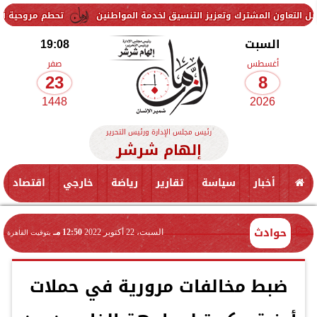
لمشترك وتعزيز التنسيق لخدمة المواطنين
تحطم مروحية أثناء مكافحة حر
السبت
19:08
أغسطس
صفر
23
8
1448
2026
رئيس مجلس الإدارة ورئيس التحرير
إلهام شرشر
أخبار
سياسة
تقارير
رياضة
خارجي
اقتصاد
حوادث
السبت، 22 أكتوبر 2022
12:50 مـ
بتوقيت القاهرة
ضبط مخالفات مرورية في حملات