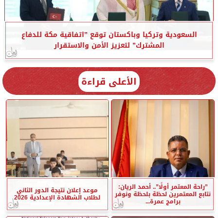
السعودية وتركيا وباكستان توقع ”اتفاقية مكة للدفاع
المشترك” لتعزيز الأمن والاستقرار
الأعلى قراءة
”راحة المعتمر أولًا”.. أحمد الريان:
موعد إعلان نتيجة الدور الثاني
نتابع المعتمرين لحظة بلحظة ونوفر
لطلاب الشهادة الإعدادية 2026
برامج عمرة...