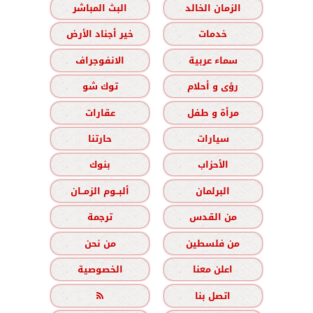
الزمان الخالد
البث المباشر
خدمات
خير أجناد الأرض
سماء عربية
الانفوجراف
رؤى و أحلام
توك شو
مرأة و طفل
عقارات
سيارات
حارتنا
الأحزاب
بنوك
البرلمان
ألبــوم الزمــان
من القدس
ترجمة
من فلسطين
من نحن
اعلن معنا
الخصوصية
اتصل بنا
