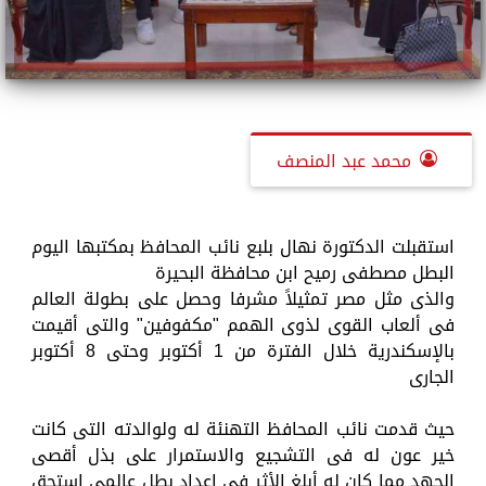
محمد عبد المنصف
استقبلت الدكتورة نهال بلبع نائب المحافظ بمكتبها اليوم
البطل مصطفى رميح ابن محافظة البحيرة
والذى مثل مصر تمثيلاً مشرفا وحصل على بطولة العالم
فى ألعاب القوى لذوى الهمم "مكفوفين" والتى أقيمت
بالإسكندرية خلال الفترة من 1 أكتوبر وحتى 8 أكتوبر
الجارى
حيث قدمت نائب المحافظ التهنئة له ولوالدته التى كانت
خير عون له فى التشجيع والاستمرار على بذل أقصى
الجهد مما كان له أبلغ الأثر فى إعداد بطل عالمى استحق