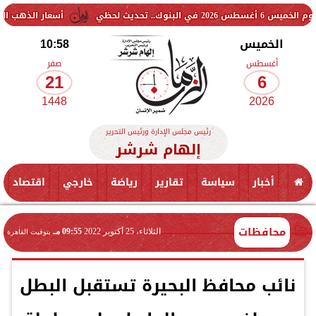
أسعار الذهب اليوم الخميس 6 أغسطس 2026 في مصر.. كم يبلغ عيار 21 الآن؟
الخميس
10:58
أغسطس
صفر
21
6
1448
2026
رئيس مجلس الإدارة ورئيس التحرير
إلهام شرشر
أخبار
سياسة
تقارير
رياضة
خارجي
اقتصاد
محافظات
الثلاثاء، 25 أكتوبر 2022
09:55 مـ
بتوقيت القاهرة
نائب محافظ البحيرة تستقبل البطل