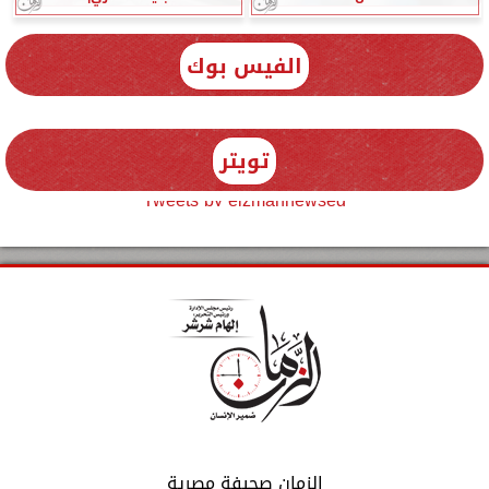
الفيس بوك
تويتر
Tweets by elzmannewseg
الزمان صحيفة مصرية