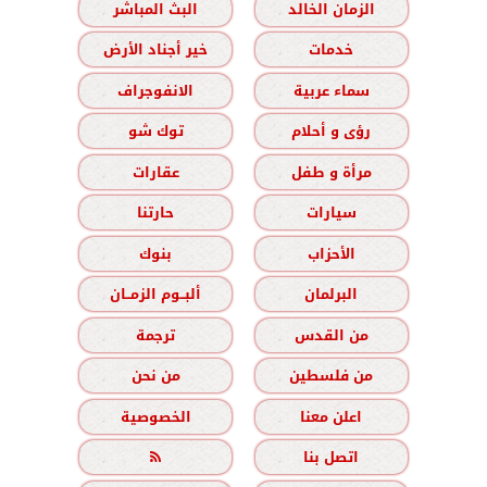
الزمان الخالد
البث المباشر
خدمات
خير أجناد الأرض
سماء عربية
الانفوجراف
رؤى و أحلام
توك شو
مرأة و طفل
عقارات
سيارات
حارتنا
الأحزاب
بنوك
البرلمان
ألبــوم الزمــان
من القدس
ترجمة
من فلسطين
من نحن
اعلن معنا
الخصوصية
اتصل بنا
