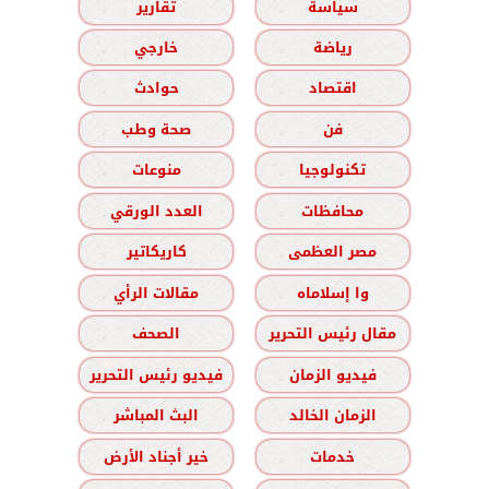
سياسة
تقارير
رياضة
خارجي
اقتصاد
حوادث
فن
صحة وطب
تكنولوجيا
منوعات
محافظات
العدد الورقي
مصر العظمى
كاريكاتير
وا إسلاماه
مقالات الرأي
مقال رئيس التحرير
الصحف
فيديو الزمان
فيديو رئيس التحرير
الزمان الخالد
البث المباشر
خدمات
خير أجناد الأرض