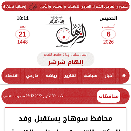
 الخبراء العربي للشباب والسلام والأمن
إسبانيا تعلن ارتفاع عدد القتلى جرا
الخميس
18:11
أغسطس
صفر
21
6
1448
2026
رئيس مجلس الإدارة ورئيس التحرير
إلهام شرشر
أخبار
سياسة
تقارير
رياضة
خارجي
اقتصاد
محافظات
الأحد، 30 أكتوبر 2022
02:12 مـ
بتوقيت القاهرة
محافظ سوهاج يستقبل وفد