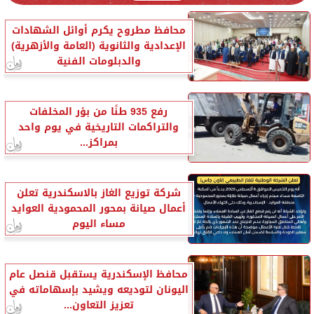
محافظ مطروح يكرم أوائل الشهادات
الإعدادية والثانوية (العامة والأزهرية)
والدبلومات الفنية
رفع 935 طنًا من بؤر المخلفات
والتراكمات التاريخية في يوم واحد
بمراكز...
شركة توزيع الغاز بالاسكندرية تعلن
أعمال صيانة بمحور المحمودية العوايد
مساء اليوم
محافظ الإسكندرية يستقبل قنصل عام
اليونان لتوديعه ويشيد بإسهاماته في
تعزيز التعاون...