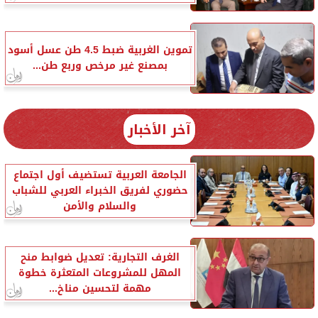
تموين الغربية ضبط 4.5 طن عسل أسود
بمصنع غير مرخص وربع طن...
آخر الأخبار
الجامعة العربية تستضيف أول اجتماع
حضوري لفريق الخبراء العربي للشباب
والسلام والأمن
الغرف التجارية: تعديل ضوابط منح
المهل للمشروعات المتعثرة خطوة
مهمة لتحسين مناخ...