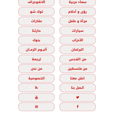
سماء عربية
الانفوجراف
رؤى و أحلام
توك شو
مرأة و طفل
عقارات
سيارات
حارتنا
الأحزاب
بنوك
البرلمان
ألبــوم الزمــان
من القدس
ترجمة
من فلسطين
من نحن
اعلن معنا
الخصوصية
اتصل بنا




