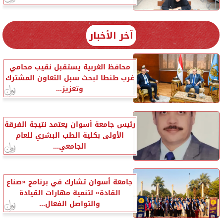
آخر الأخبار
محافظ الغربية يستقبل نقيب محامي
غرب طنطا لبحث سبل التعاون المشترك
وتعزيز...
رئيس جامعة أسوان يعتمد نتيجة الفرقة
الأولى بكلية الطب البشري للعام
الجامعي...
جامعة أسوان تشارك في برنامج «صناع
القادة» لتنمية مهارات القيادة
والتواصل الفعال...