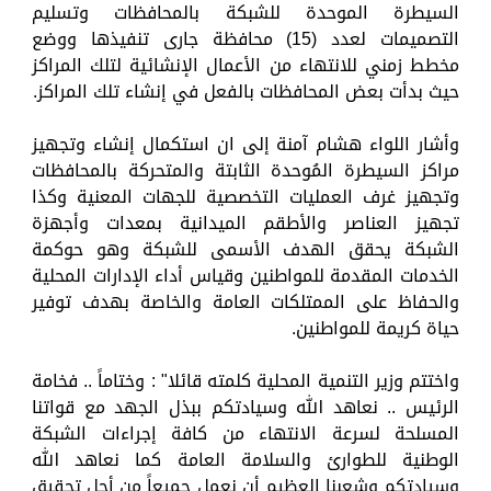
السيطرة الموحدة للشبكة بالمحافظات وتسليم
التصميمات لعدد (15) محافظة جارى تنفيذها ووضع
مخطط زمني للانتهاء من الأعمال الإنشائية لتلك المراكز
حيث بدأت بعض المحافظات بالفعل في إنشاء تلك المراكز.
وأشار اللواء هشام آمنة إلى ان استكمال إنشاء وتجهيز
مراكز السيطرة المُوحدة الثابتة والمتحركة بالمحافظات
وتجهيز غرف العمليات التخصصية للجهات المعنية وكذا
تجهيز العناصر والأطقم الميدانية بمعدات وأجهزة
الشبكة يحقق الهدف الأسمى للشبكة وهو حوكمة
الخدمات المقدمة للمواطنين وقياس أداء الإدارات المحلية
والحفاظ على الممتلكات العامة والخاصة بهدف توفير
حياة كريمة للمواطنين.
واختتم وزير التنمية المحلية كلمته قائلا" : وختاماً .. فخامة
الرئيس .. نعاهد الله وسيادتكم ببذل الجهد مع قواتنا
المسلحة لسرعة الانتهاء من كافة إجراءات الشبكة
الوطنية للطوارئ والسلامة العامة كما نعاهد الله
وسيادتكم وشعبنا العظيم أن نعمل جميعاً من أجل تحقيق