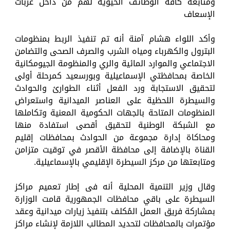
ومتابعة كافة الوظائف الحيوية لهم من داخل عربات
الإسعاف
وأكد اللواء هشام آمنة أنه تم تنفيذ الربط بمنظومات
البترول والكهرباء ومياه الشرب والصرف الصحى والتضامن
الاجتماعي والموارد المائية والري والمنظومة الجيومكانية
الخاصة بمحافظتي الإسماعيلية وبورسعيد كمرحلة أولى
لتحقيق الاستجابة ورد الفعل أثناء الطوارئ والحوادث
والسيطرة اللحظية على العناصر الميدانية واستعراض
المنظومات المتاحة بالجهات الحكومية المعنية وتكاملها
مع الشبكة الوطنية لتحقيق أقصى استفادة منها
ومحاكاة إدارة مجموعة من الحوادث بمحافظات إقليم
القناة بالإضافة إلى محافظة الأقصر في توقيت متزامن
ومتابعتها من مركز السيطرة الإقليمي بالإسماعيلية.
وقال وزير التنمية المحلية أنه فى إطار تعميم مراكز
السيطرة على باقي محافظات الجمهورية قامت الوزارة
بمشاركة فريق العمل المُكلف بتنفيذ زيارات ميدانية وعقد
مؤتمرات بالمحافظات لتحديد المطالب اللازمة لإنشاء مراكز