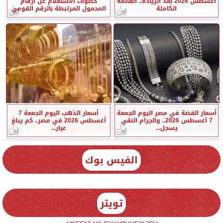
أغسطس 2026 بعد الزيادة.. القائمة
خطوات الاستعلام عن أرقام
الكاملة
المحمول المرتبطة بالرقم القومي
أسعار الفضة في مصر اليوم الجمعة
أسعار الذهب اليوم الجمعة 7
7 أغسطس 2026.. والجرام النقي
أغسطس 2026 في مصر.. كم يبلغ
يسجل...
عيار...
الفيس بوك
تويتر
Tweets by elzmannewseg