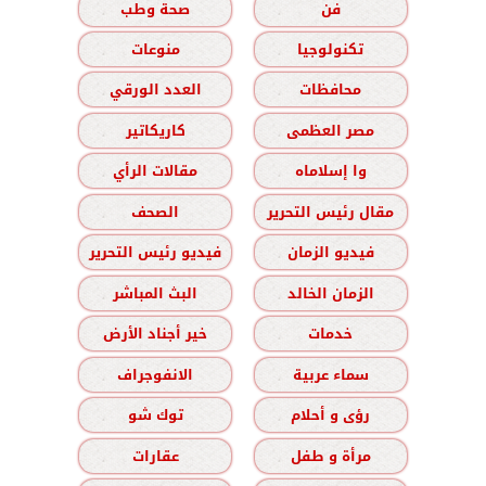
فن
صحة وطب
تكنولوجيا
منوعات
محافظات
العدد الورقي
مصر العظمى
كاريكاتير
وا إسلاماه
مقالات الرأي
مقال رئيس التحرير
الصحف
فيديو الزمان
فيديو رئيس التحرير
الزمان الخالد
البث المباشر
خدمات
خير أجناد الأرض
سماء عربية
الانفوجراف
رؤى و أحلام
توك شو
مرأة و طفل
عقارات