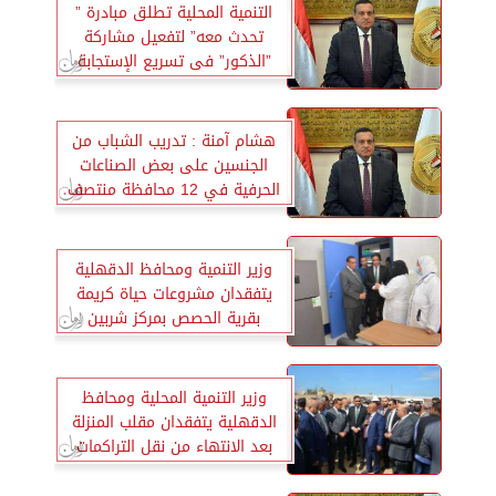
التنمية المحلية تطلق مبادرة ”
تحدث معه” لتفعيل مشاركة
”الذكور” فى تسريع الإستجابة
المحلية للقضية السكانية
هشام آمنة : تدريب الشباب من
الجنسين على بعض الصناعات
الحرفية في 12 محافظة منتصف
نوفمبر القادم
وزير التنمية ومحافظ الدقهلية
يتفقدان مشروعات حياة كريمة
بقرية الحصص بمركز شربين
وزير التنمية المحلية ومحافظ
الدقهلية يتفقدان مقلب المنزلة
بعد الانتهاء من نقل التراكمات
التاريخية للقمامة