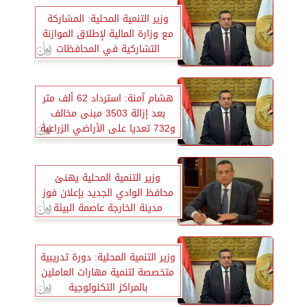
وزير التنمية المحلية: المشاركة
مع وزارة المالية لإطلاق الموازنة
التشاركية في المحافظات
هشام آمنة: استرداد 62 ألف متر
بعد إزالة 3503 مبنى مخالف
و732 تعديا على الأراضي الزراعية
وزير التنمية المحلية يهنئ
محافظ الوادي الجديد بإعلان فوز
مدينة الخارجة عاصمة البيئة
العربية في عام 2022
وزير التنمية المحلية: دورة تدريبية
متخصصة لتنمية مهارات العاملين
بالمراكز التكنولوجية