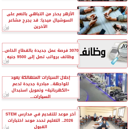
الأزهر يحذر من التباهي بالنعم على
السوشيال ميديا: قد يجرح مشاعر
الآخرين
3070 فرصة عمل جديدة بالقطاع الخاص..
وظائف برواتب تصل إلى 9500 جنيه
إحلال السيارات المتهالكة يعود
للواجهة.. مبادرة جديدة لدعم
«الكهربائية» وتمويل استبدال
السيارات...
آخر موعد للتقديم في مدارس STEM
2026.. التعليم تحدد موعد اختبارات
القبول