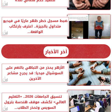
لتنفيذ حكم قضائي ضده
ضبط مسجل خطر ظهر عاريًا في فيديو
متداول بالجيزة.. اعترف بارتكاب
الواقعة...
آخر الأخبار
الأزهر يحذر من التباهي بالنعم على
السوشيال ميديا: قد يجرح مشاعر
الآخرين
تنسيق الجامعات 2026.. «التعليم
العالي» تكشف موقف هندسة بترول
السويس وتحذر الطلاب...