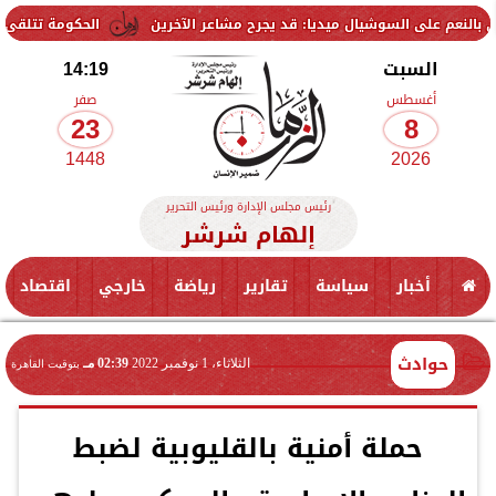
لسوشيال ميديا: قد يجرح مشاعر الآخرين
الحكومة تتلقى 229 ألف شكوى وطلب واستفسار خلال يوليو.. ومدبولي يوجه بسرعة الاستجابة للمواطنين
السبت
14:19
أغسطس
صفر
23
8
1448
2026
رئيس مجلس الإدارة ورئيس التحرير
إلهام شرشر
أخبار
سياسة
تقارير
رياضة
خارجي
اقتصاد
حوادث
الثلاثاء، 1 نوفمبر 2022
02:39 مـ
بتوقيت القاهرة
حملة أمنية بالقليوبية لضبط