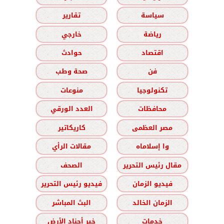
سياسة
تقارير
رياضة
خارجي
اقتصاد
حوادث
فن
صحة وطب
تكنولوجيا
منوعات
محافظات
العدد الورقي
مصر العظمى
كاريكاتير
وا إسلاماه
مقالات الرأي
مقال رئيس التحرير
الصحف
فيديو الزمان
فيديو رئيس التحرير
الزمان الخالد
البث المباشر
خدمات
خير أجناد الأرض