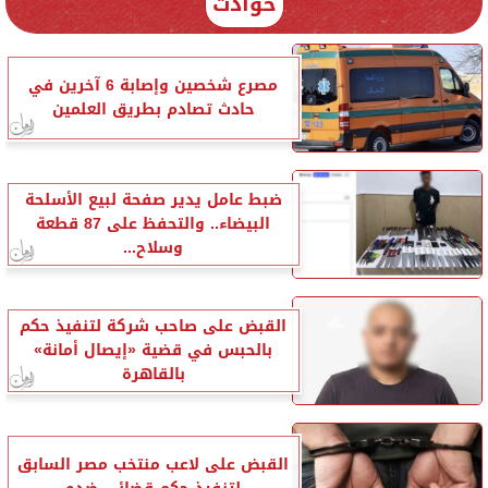
حوادث
مصرع شخصين وإصابة 6 آخرين في
حادث تصادم بطريق العلمين
ضبط عامل يدير صفحة لبيع الأسلحة
البيضاء.. والتحفظ على 87 قطعة
وسلاح...
القبض على صاحب شركة لتنفيذ حكم
بالحبس في قضية «إيصال أمانة»
بالقاهرة
القبض على لاعب منتخب مصر السابق