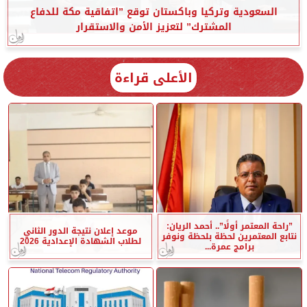
السعودية وتركيا وباكستان توقع ”اتفاقية مكة للدفاع
المشترك” لتعزيز الأمن والاستقرار
الأعلى قراءة
”راحة المعتمر أولًا”.. أحمد الريان:
موعد إعلان نتيجة الدور الثاني
نتابع المعتمرين لحظة بلحظة ونوفر
لطلاب الشهادة الإعدادية 2026
برامج عمرة...