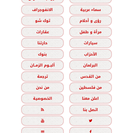
سماء عربية
الانفوجراف
رؤى و أحلام
توك شو
مرأة و طفل
عقارات
سيارات
حارتنا
الأحزاب
بنوك
البرلمان
ألبــوم الزمــان
من القدس
ترجمة
من فلسطين
من نحن
اعلن معنا
الخصوصية
اتصل بنا




