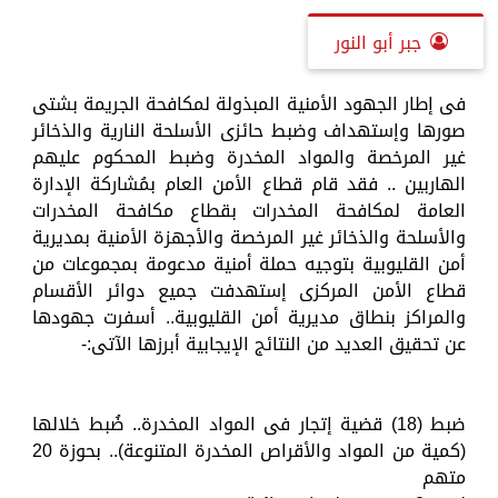
جبر أبو النور
فى إطار الجهود الأمنية المبذولة لمكافحة الجريمة بشتى
صورها وإستهداف وضبط حائزى الأسلحة النارية والذخائر
غير المرخصة والمواد المخدرة وضبط المحكوم عليهم
الهاربين .. فقد قام قطاع الأمن العام بمُشاركة الإدارة
العامة لمكافحة المخدرات بقطاع مكافحة المخدرات
والأسلحة والذخائر غير المرخصة والأجهزة الأمنية بمديرية
أمن القليوبية بتوجيه حملة أمنية مدعومة بمجموعات من
قطاع الأمن المركزى إستهدفت جميع دوائر الأقسام
والمراكز بنطاق مديرية أمن القليوبية.. أسفرت جهودها
عن تحقيق العديد من النتائج الإيجابية أبرزها الآتى:-
ضبط (18) قضية إتجار فى المواد المخدرة.. ضُبط خلالها
(كمية من المواد والأقراص المخدرة المتنوعة).. بحوزة 20
متهم