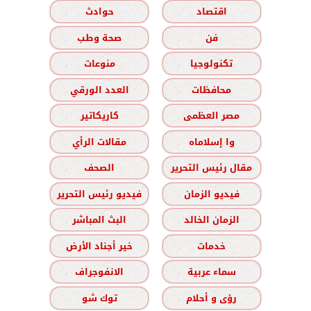
اقتصاد
حوادث
فن
صحة وطب
تكنولوجيا
منوعات
محافظات
العدد الورقي
مصر العظمى
كاريكاتير
وا إسلاماه
مقالات الرأي
مقال رئيس التحرير
الصحف
فيديو الزمان
فيديو رئيس التحرير
الزمان الخالد
البث المباشر
خدمات
خير أجناد الأرض
سماء عربية
الانفوجراف
رؤى و أحلام
توك شو