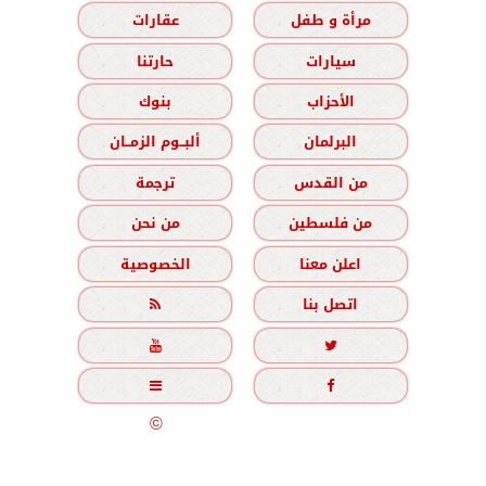
مرأة و طفل
عقارات
سيارات
حارتنا
الأحزاب
بنوك
البرلمان
ألبــوم الزمــان
من القدس
ترجمة
من فلسطين
من نحن
اعلن معنا
الخصوصية
اتصل بنا





جميع الحقوق محفوظة
©