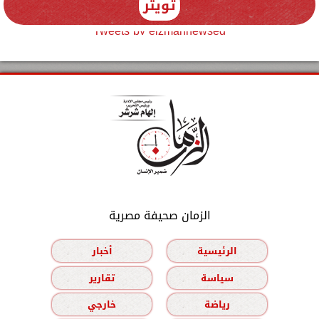
تويتر
Tweets by elzmannewseg
الزمان صحيفة مصرية
الرئيسية
أخبار
سياسة
تقارير
رياضة
خارجي