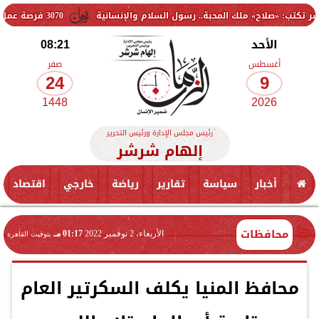
ح» ملك المحبة.. رسول السلام والإنسانية
3070 فرصة عمل جديدة بالقطاع الخاص.. وظائف برواتب تصل إلى 9500 جنيه
الأحد
08:21
أغسطس
صفر
24
9
1448
2026
رئيس مجلس الإدارة ورئيس التحرير
إلهام شرشر
أخبار
سياسة
تقارير
رياضة
خارجي
اقتصاد
محافظات
الأربعاء، 2 نوفمبر 2022
01:17 مـ
بتوقيت القاهرة
محافظ المنيا يكلف السكرتير العام