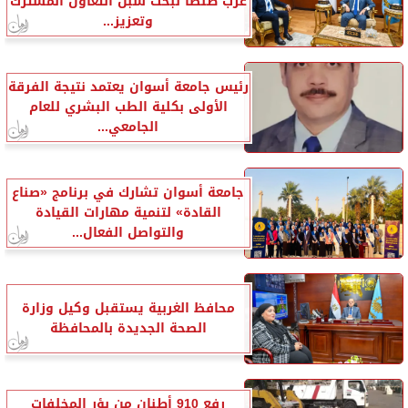
غرب طنطا لبحث سبل التعاون المشترك
وتعزيز...
رئيس جامعة أسوان يعتمد نتيجة الفرقة
الأولى بكلية الطب البشري للعام
الجامعي...
جامعة أسوان تشارك في برنامج «صناع
القادة» لتنمية مهارات القيادة
والتواصل الفعال...
محافظ الغربية يستقبل وكيل وزارة
الصحة الجديدة بالمحافظة
رفع 910 أطنان من بؤر المخلفات