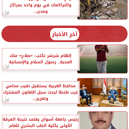
والتراكمات في يوم واحد بمراكز
ومدن...
آخر الأخبار
إلهام شرشر تكتب: «صلاح» ملك
المحبة.. رسول السلام والإنسانية
محافظ الغربية يستقبل نقيب محامي
غرب طنطا لبحث سبل التعاون المشترك
وتعزيز...
رئيس جامعة أسوان يعتمد نتيجة الفرقة
الأولى بكلية الطب البشري للعام