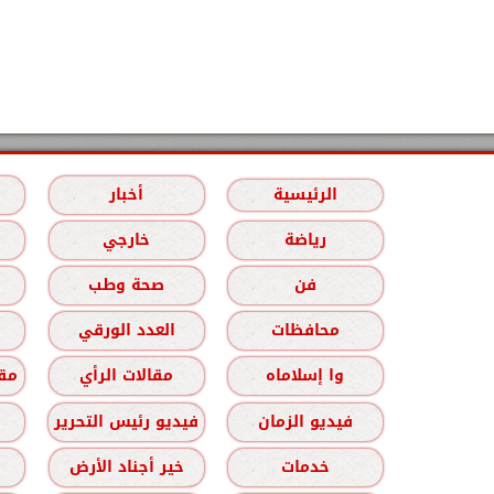
الرئيسية
أخبار
رياضة
خارجي
فن
صحة وطب
محافظات
العدد الورقي
وا إسلاماه
مقالات الرأي
مقا
فيديو الزمان
فيديو رئيس التحرير
خدمات
خير أجناد الأرض