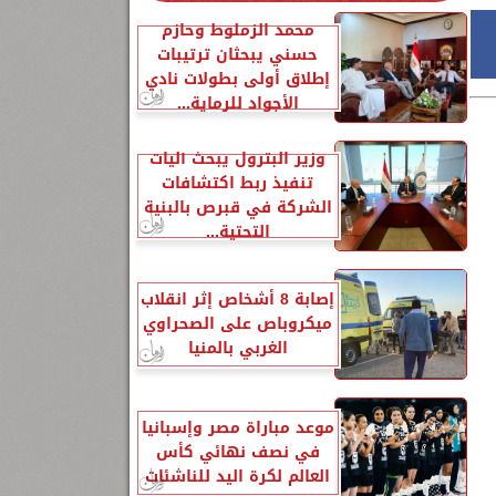
محمد الزملوط وحازم
حسني يبحثان ترتيبات
إطلاق أولى بطولات نادي
الأجواد للرماية...
وزير البترول يبحث آليات
تنفيذ ربط اكتشافات
الشركة في قبرص بالبنية
التحتية...
إصابة 8 أشخاص إثر انقلاب
ميكروباص على الصحراوي
الغربي بالمنيا
موعد مباراة مصر وإسبانيا
في نصف نهائي كأس
العالم لكرة اليد للناشئات