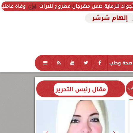
ن مهرجان مطروح للتراث
وفاة عاملين متأثرين بإصابته
إلهام شرشر
صحة وطب
تكنولوجيا
منوعات
محافظات
مقال رئيس التحرير
اهرة