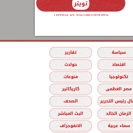
تويتر
Tweets by elzmannewseg
سياسة
تقارير
اقتصاد
حوادث
تكنولوجيا
منوعات
مصر العظمى
كاريكاتير
ل رئيس التحرير
الصحف
الزمان الخالد
البث المباشر
سماء عربية
الانفوجراف