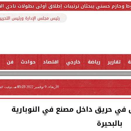
حثان ترتيبات إطلاق أولى بطولات نادي الأجواد للرماية ضم
رئيس مجلس الإدارة ورئيس التحرير
ة
تقارير
رياضة
خارجي
اقتصاد
حوادث
فن
الأربعاء، 9 نوفمبر 2022
05:23 مـ
بتوقيت الق
 في حريق داخل مصنع في النوبارية
بالبحيرة