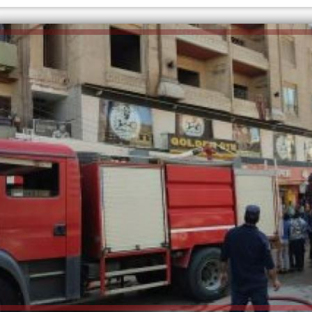
الكاتبة إلهام شرشر تهنئ الرئيس
السيسي بعيد ميلاده وتُشيد بجهوده
إلهام شرشر تكتب: دي مبقتش كورة..
في بناء الدولة
دي سياسة