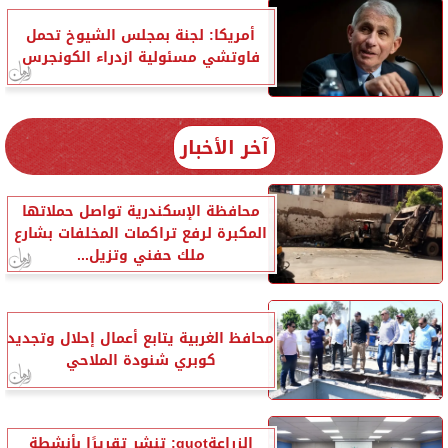
أمريكا: لجنة بمجلس الشيوخ تحمل
فاوتشي مسئولية ازدراء الكونجرس
آخر الأخبار
محافظة الإسكندرية تواصل حملاتها
المكبرة لرفع تراكمات المخلفات بشارع
ملك حفني وتزيل...
محافظ الغربية يتابع أعمال إحلال وتجديد
كوبري شنودة الملاحي
الزراعةquot; تنشر تقريرًا بأنشطة