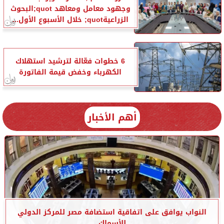
وجهود معامل ومعاهد quot;البحوث
الزراعيةquot; خلال الأسبوع الأول...
6 خطوات فعّالة لترشيد استهلاك
الكهرباء وخفض قيمة الفاتورة
أهم الأخبار
النواب يوافق على اتفاقية استضافة مصر للمركز الدولي
للأسماك