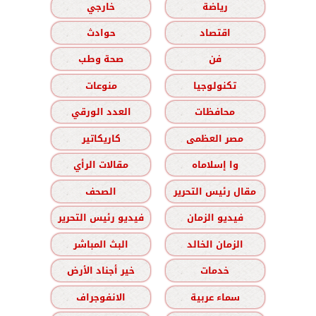
رياضة
خارجي
اقتصاد
حوادث
فن
صحة وطب
تكنولوجيا
منوعات
محافظات
العدد الورقي
مصر العظمى
كاريكاتير
وا إسلاماه
مقالات الرأي
مقال رئيس التحرير
الصحف
فيديو الزمان
فيديو رئيس التحرير
الزمان الخالد
البث المباشر
خدمات
خير أجناد الأرض
سماء عربية
الانفوجراف