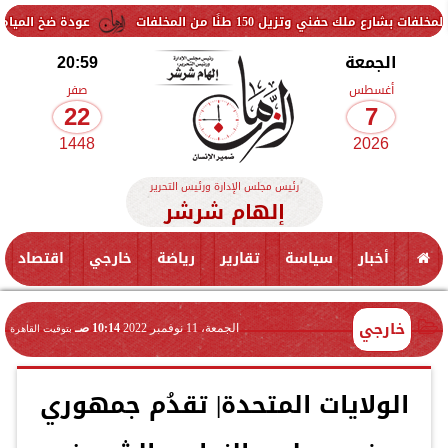
يل 150 طنًا من المخلفات
عودة ضخ المياه تدريجيًا لمناط
الجمعة
20:59
أغسطس
صفر
22
7
1448
2026
رئيس مجلس الإدارة ورئيس التحرير
إلهام شرشر
أخبار
سياسة
تقارير
رياضة
خارجي
اقتصاد
خارجي
الجمعة، 11 نوفمبر 2022
10:14 صـ
بتوقيت القاهرة
الولايات المتحدة| تقدُم جمهوري