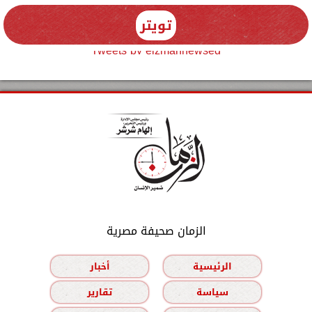
تويتر
Tweets by elzmannewseg
الزمان صحيفة مصرية
الرئيسية
أخبار
سياسة
تقارير