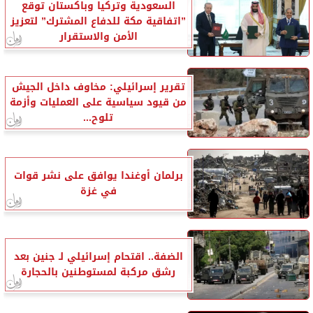
السعودية وتركيا وباكستان توقع
”اتفاقية مكة للدفاع المشترك” لتعزيز
الأمن والاستقرار
تقرير إسرائيلي: مخاوف داخل الجيش
من قيود سياسية على العمليات وأزمة
تلوح...
برلمان أوغندا يوافق على نشر قوات
في غزة
الضفة.. اقتحام إسرائيلي لـ جنين بعد
رشق مركبة لمستوطنين بالحجارة