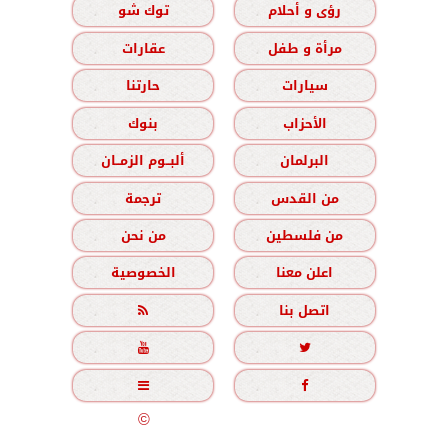
رؤى و أحلام
توك شو
مرأة و طفل
عقارات
سيارات
حارتنا
الأحزاب
بنوك
البرلمان
ألبــوم الزمــان
من القدس
ترجمة
من فلسطين
من نحن
اعلن معنا
الخصوصية
اتصل بنا





جميع الحقوق محفوظة
©