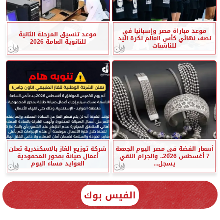
موعد مباراة مصر وإسبانيا في
موعد تنسيق المرحلة الثانية
نصف نهائي كأس العالم لكرة اليد
للثانوية العامة 2026
للناشئات
أسعار الفضة في مصر اليوم الجمعة
شركة توزيع الغاز بالاسكندرية تعلن
7 أغسطس 2026.. والجرام النقي
أعمال صيانة بمحور المحمودية
يسجل...
العوايد مساء اليوم
الفيس بوك