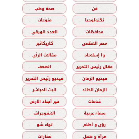
فن
صحة وطب
تكنولوجيا
منوعات
محافظات
العدد الورقي
مصر العظمى
كاريكاتير
وا إسلاماه
مقالات الرأي
مقال رئيس التحرير
الصحف
فيديو الزمان
فيديو رئيس التحرير
الزمان الخالد
البث المباشر
خدمات
خير أجناد الأرض
سماء عربية
الانفوجراف
رؤى و أحلام
توك شو
مرأة و طفل
عقارات