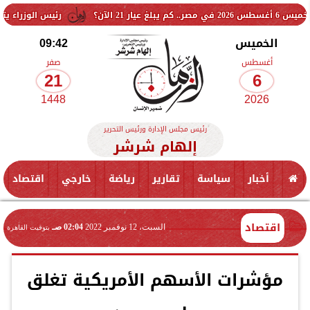
رئيس الوزراء يتابع الموقف
الخميس
09:42
أغسطس
صفر
21
6
1448
2026
رئيس مجلس الإدارة ورئيس التحرير
إلهام شرشر
أخبار
سياسة
تقارير
رياضة
خارجي
اقتصاد
اقتصاد
السبت، 12 نوفمبر 2022
02:04 صـ
بتوقيت القاهرة
مؤشرات الأسهم الأمريكية تغلق