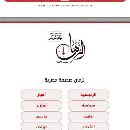
Tweets by elzmannewseg
الزمان صحيفة مصرية
الرئيسية
أخبار
سياسة
تقارير
رياضة
خارجي
اقتصاد
حوادث