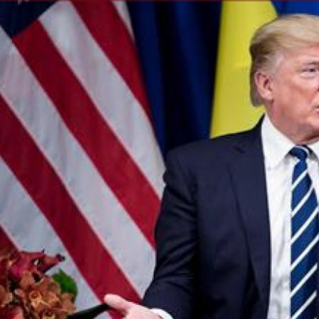
الكاتبة إلهام شرشر تهنئ الرئيس
السيسي بعيد ميلاده وتُشيد بجهوده
إلهام شرشر تكتب: دي مبقتش كورة..
في بناء الدولة
دي سياسة