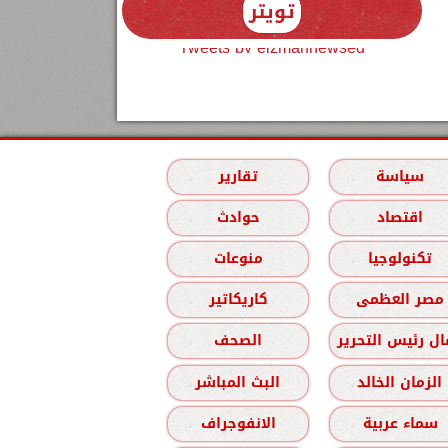
تويتر
Tweets by elzmannewseg
سياسة
تقارير
اقتصاد
حوادث
تكنولوجيا
منوعات
مصر العظمى
كاريكاتير
ل رئيس التحرير
الصحف
الزمان الخالد
البث المباشر
سماء عربية
الانفوجراف