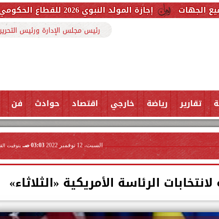
إجازة المولد النبوي 2026 للقطاع الحكومي والخاص.. اعرف الموعد وعدد أيام العطلة
رئيس مجلس الإدارة ورئيس التحرير
ة
تقارير
رياضة
خارجي
اقتصاد
حوادث
فن
السبت، 12 نوفمبر 2022
03:03 صـ
بتوقيت الق
انتخابات الرئاسة الأمريكية «الثلاثاء»