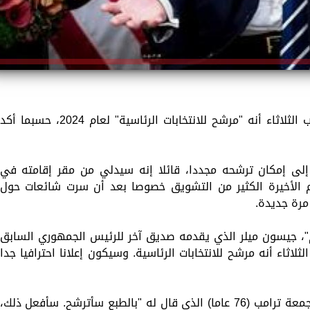
يعلن الرئيس الأمريكي السابق، دونالد ترامب الثلاثاء أنه "مرشح للانتخابات الرئاسية" لعام 2024، حسبما أكد
ى إمكان ترشحه مجددا، قائلا إنه سيدلي من مقر إقامته في
أيام الأخيرة الكثير من التشويق خصوصا بعد أن سرت شائعات حول
مرة جديدة.
"، جيسون ميلر الذي يقدمه صديق آخر للرئيس الجمهوري السابق
اثاء أنه مرشح للانتخابات الرئاسية. وسيكون إعلانا احترافيا جدا
وأشار ميلر إلى أنه التقى في وقت سابق الجمعة ترامب (76 عاما) الذي قال له "بالطبع سأترشح. سأفعل ذلك،