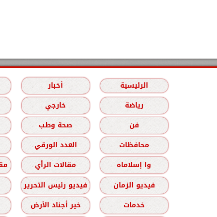
الرئيسية
أخبار
رياضة
خارجي
فن
صحة وطب
محافظات
العدد الورقي
وا إسلاماه
مقالات الرأي
مقا
فيديو الزمان
فيديو رئيس التحرير
خدمات
خير أجناد الأرض