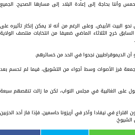
مس وأننا بحاجة إلى إعادة البلاد إلى مسارها الصحيح. الجميع
حو البيت الأبيض. وعلى الرغم من أنه لا يمكن إنكار تأثيره على
لسابق خرج الثلاثاء الماضي ضعيفا من انتخابات منتصف الولاية
و أن الديموقراطيين نجحوا في الحد من خسائرهم.
الجمعة فرز الأصوات وسط أجواء من التشويق، فيما لم تحسم بعد
ل على الغالبية في مجلس النواب، لكن ما زالت تنقصهم سبعة
قتراع في نيفادا وآخر في أريزونا حاسمين. فإذا فاز أحد الحزبين
الشيوخ.