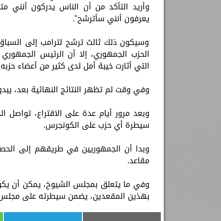
وأريد التأكد من أن الناس يدركون أنني متح
يعرفون أنني سأترشح".
وسيكون ذلك ثالث ترشح لترامب إلى السباق ن
الحزب الجمهوري، إلا أن الرئيس الجمهوري ا
التي أثارت خيبة أمل لدى كثير من أعضاء حزبه.
وفي وقت لم تظهر النتائج النهائية بعد، يبد
وبعد مرور أيام عدة على الاقتراع، تواصل 
سيطرة أي حزب على الكونجرس.
وبدا أن الجمهوريين في طريقهم إلى الحصو
مقاعد.
وفي ما يتعلق بمجلس الشيوخ، يمكن أن يكون ا
بهذين المقعدين، يضمن سيطرته على مجلس 