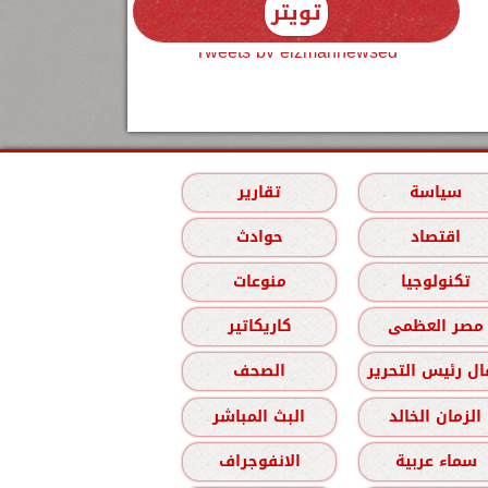
تويتر
Tweets by elzmannewseg
سياسة
تقارير
اقتصاد
حوادث
تكنولوجيا
منوعات
مصر العظمى
كاريكاتير
ل رئيس التحرير
الصحف
الزمان الخالد
البث المباشر
سماء عربية
الانفوجراف