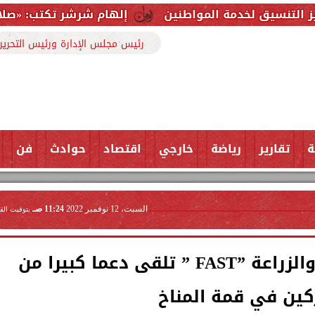
 المواطنين
إلهام شرشر تكتب: «صلاح» ملك المحبة.. 
رئيس مجلس الإدارة ورئيس التحرير
ة
تقارير
رياضة
خارجي
اقتصاد
حوادث
فن
السبت، 12 نوفمبر 2022
11:24 صـ
بتوقيت الق
«القصير»: مبادرة الغذاء والزراعة ”FAST ” تلقى دعما كبيرا من
كين في قمة المناخ