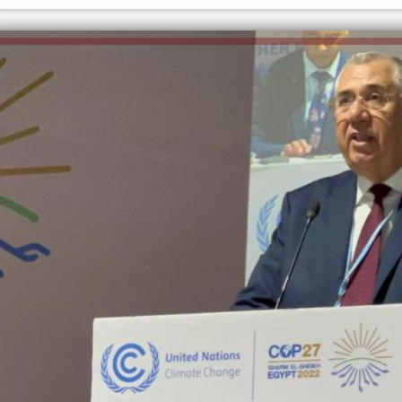
إلهام شرشر تكتب: دي مبقتش كورة..
إلهام شرشر تكتب: «صلاح» ملك
دي سياسة
المحبة.. رسول السلام والإنسانية