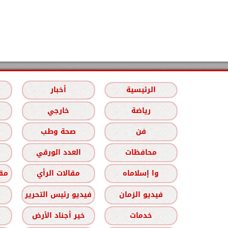
الرئيسية
أخبار
رياضة
خارجي
فن
صحة وطب
محافظات
العدد الورقي
وا إسلاماه
مقالات الرأي
مقا
فيديو الزمان
فيديو رئيس التحرير
خدمات
خير أجناد الأرض