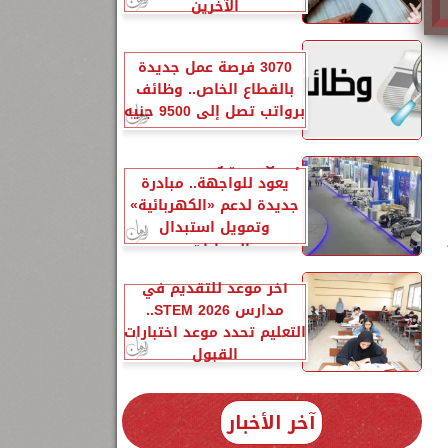
الآخرين
3070 فرصة عمل جديدة
بالقطاع الخاص.. وظائف
برواتب تصل إلى 9500 جنيه
إحلال السيارات المتهالكة
يعود للواجهة.. مبادرة
جديدة لدعم «الكهربائية»
وتمويل استبدال
السيارات...
آخر موعد للتقديم في
مدارس STEM 2026..
التعليم تحدد موعد اختبارات
القبول
آخر الأخبار