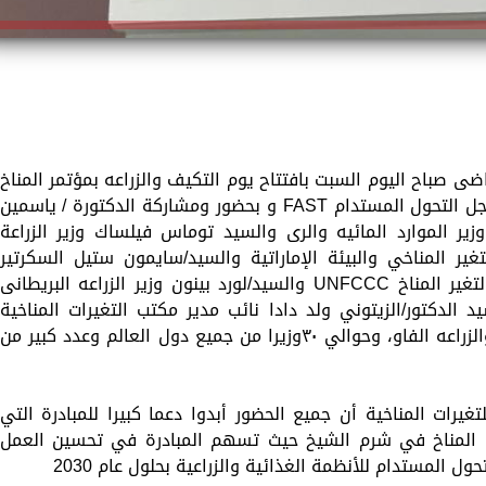
اضى صباح اليوم السبت بافتتاح يوم التكيف والزراعه بمؤتمر المناخ
COP27 واطلاق مبادره الغذاء والزراعة من أجل التحول المستدام FAST و بحضور ومشاركة الدكتورة / ياسمين
وزير الموارد المائيه والرى والسيد توماس فيلساك وزير الزراعة
ير المناخي والبيئة الإماراتية والسيد/سايمون ستيل السكرتير
التنفيذى للاتفاقيه الاطاريه للامم المتحده لتغير المناخ UNFCCC والسيد/لورد بينون وزير الزراعه البريطانى
د الدكتور/الزيتوني ولد دادا نائب مدير مكتب التغيرات المناخية
والتنوع البيولوجى والبيئه بمنظمه الاغذيه والزراعه الفاو، وحوالي ٣٠وزيرا من جميع دول العالم وعدد كبير من
يرات المناخية أن جميع الحضور أبدوا دعما كبيرا للمبادرة التي
ة المناخ في شرم الشيخ حيث تسهم المبادرة في تحسين العمل
 المستدام للأنظمة الغذائية والزراعية بحلول عام 2030