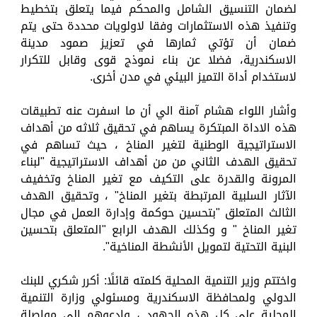
لضمان التنسيق الشامل والمحكم فيما يتعلق بتخطيط
وتنفيذ هذه الاستثمارات وفقا لاولويات محددة حتى يتم
ضمان أن تؤتي ثمارها في تعزيز صمود مدينة
الاسكندرية، فضلا عن بناء نموذج قوى وقابل للتكرار
لاستخدام أداة التميز البيئي في مدن أخرى.
وأشار اللواء هشام آمنة الي أن ما اسفرت عنه تطبيقات
هذه الاداة المبتكرة يساهم في تحقيق ثلاثه من أهداف
الاستراتيجية الوطنية لتغير المناخ ، حيث تساهم في
تحقيق الهدف الثاني من من أهداف الاستراتيجية "لبناء
المرونة والقدرة على التكيف مع تغير المناخ وتخفيف
الآثار السلبية المرتبطة بتغير المناخ" ، وتحقيق الهدف
الثالث المتعلق "بتحسين حوكمة وإدارة العمل في مجال
تغير المناخ " و وكذلك الهدف الرابع "المتعلق بتحسين
البنية التحتية لتمويل الأنشطة المناخية".
واختتم وزير التنمية المحلية كلمته قائلًا: أكرر شكري للبنك
الدولي ولمحافظة الاسكندرية ومسئولي وزارة التنمية
المحلية على كل هذه الجهود ، وادعوهم الي مواصلة