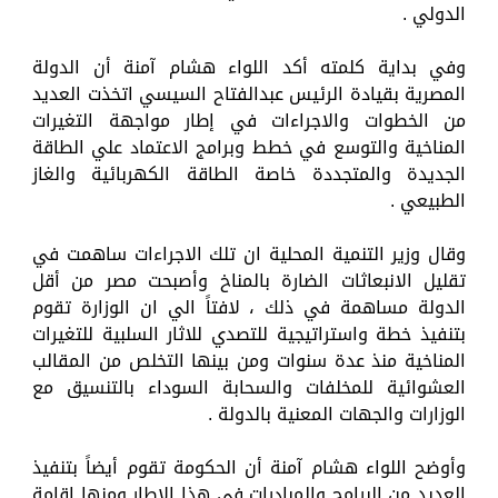
الدولي .
وفي بداية كلمته أكد اللواء هشام آمنة أن الدولة
المصرية بقيادة الرئيس عبدالفتاح السيسي اتخذت العديد
من الخطوات والاجراءات في إطار مواجهة التغيرات
المناخية والتوسع في خطط وبرامج الاعتماد علي الطاقة
الجديدة والمتجددة خاصة الطاقة الكهربائية والغاز
الطبيعي .
وقال وزير التنمية المحلية ان تلك الاجراءات ساهمت في
تقليل الانبعاثات الضارة بالمناخ وأصبحت مصر من أقل
الدولة مساهمة في ذلك ، لافتاً الي ان الوزارة تقوم
بتنفيذ خطة واستراتيجية للتصدي للاثار السلبية للتغيرات
المناخية منذ عدة سنوات ومن بينها التخلص من المقالب
العشوائية للمخلفات والسحابة السوداء بالتنسيق مع
الوزارات والجهات المعنية بالدولة .
وأوضح اللواء هشام آمنة أن الحكومة تقوم أيضاً بتنفيذ
العديد من البرامج والمبادرات في هذا الإطار ومنها إقامة