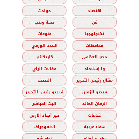
اقتصاد
حوادث
فن
صحة وطب
تكنولوجيا
منوعات
محافظات
العدد الورقي
مصر العظمى
كاريكاتير
وا إسلاماه
مقالات الرأي
مقال رئيس التحرير
الصحف
فيديو الزمان
فيديو رئيس التحرير
الزمان الخالد
البث المباشر
خدمات
خير أجناد الأرض
سماء عربية
الانفوجراف
رؤى و أحلام
توك شو