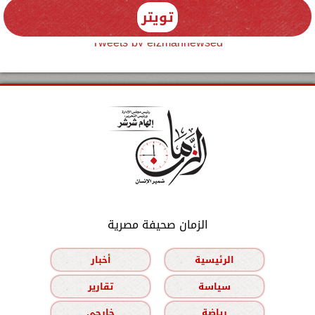
تويتر
Tweets by elzmannewseg
الزمان صحيفة مصرية
الرئيسية
أخبار
سياسة
تقارير
رياضة
خارجي