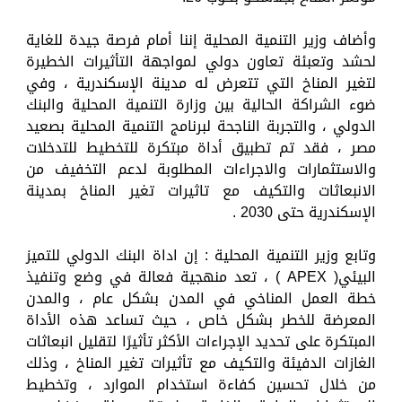
وأضاف وزير التنمية المحلية إننا أمام فرصة جيدة للغاية
لحشد وتعبئة تعاون دولي لمواجهة التأثيرات الخطيرة
لتغير المناخ التي تتعرض له مدينة الإسكندرية ، وفي
ضوء الشراكة الحالية بين وزارة التنمية المحلية والبنك
الدولي ، والتجربة الناجحة لبرنامج التنمية المحلية بصعيد
مصر ، فقد تم تطبيق أداة مبتكرة للتخطيط للتدخلات
والاستثمارات والاجراءات المطلوبة لدعم التخفيف من
الانبعاثات والتكيف مع تاثيرات تغير المناخ بمدينة
الإسكندرية حتى 2030 .
وتابع وزير التنمية المحلية : إن اداة البنك الدولي للتميز
البيئي( APEX ) ، تعد منهجية فعالة في وضع وتنفيذ
خطة العمل المناخي في المدن بشكل عام ، والمدن
المعرضة للخطر بشكل خاص ، حيث تساعد هذه الأداة
المبتكرة على تحديد الإجراءات الأكثر تأثيرًا لتقليل انبعاثات
الغازات الدفيئة والتكيف مع تأثيرات تغير المناخ ، وذلك
من خلال تحسين كفاءة استخدام الموارد ، وتخطيط