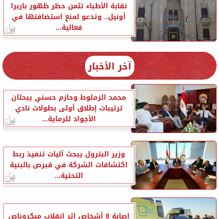
نقابة الأطباء تثمن حظر ظهور باربرا
أونيل.. وتدعو لمنع استضافتها في
فعالية...
آخر الأخبار
محمد الزملوط وحازم حسني يبحثان
ترتيبات إطلاق أولى بطولات نادي
الأجواد للرماية...
وزير البترول يبحث آليات تنفيذ ربط
اكتشافات الشركة في قبرص بالبنية
التحتية...
إصابة 8 أشخاص إثر انقلاب ميكروباص