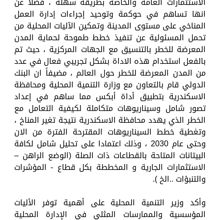
الاستثمارات العامة والخاصة بطريقة سهلة ، فضلا عن
انها تساهم في حوكمة وتوحيد إجراءات إدارة العمل
المناخي على مستوى المدينة وتمكين الآليات المحلية من
تحمل المسئولية عن تنفيذ خطط طموحة لحماية المدن
المعرضة للخطر بالتنسيق مع الجهات المركزية ، حيث تم
بالفعل استخدام هذه الاداة بشكل تجريبي فعال في عدد
من المدن المعرضة للخطر حول العالم ، مضيفاً ان البنك
الدولي قام بالتعاون مع وزارة التنمية المحلية ومحافظة
الاسكندرية بتطبيق أداة أبكس مما ساهم في إعداد
تصور شامل وسيناريوهات متكاملة لكيفية التعامل مع
الخطر الذي يهدد محافظة الاسكندرية نتيجة تغير المناخ ،
وتغطية خطط السيناريوهات المقترحة الفترة من الان
وحتى عام 2030 ، وذلك اعتمادا على تحليل شامل لكافة
البيتانات المتاحة بالقطاعات ذات الصلة (الوضع الراهن –
الاستثمارات الجارية و المخططة بكل قطاع - المؤشرات
والتنبؤات ..الخ ).
وأكد وزير التنمية المحلية على أهمية توفر الأليات
المؤسسية والممارسات المثلي في الإدارة المحلية