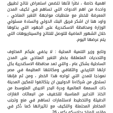
اهمية خاصة ، نظرا لأنها تتضمن استعراض نتائج تطبيق
واحدة من اهم الادوات التي تساهم في تكيف المدن
المعرضة للخطر مع متطلبات مواجهة التغير المناخي ،
واود هنا ان اشكر فريق البنك الدولي والسادة مسئولي
الوزارة ومحافظة الاسكندرية على الجهود التي بذلوها
خلال الشهور الماضية للتوصل للنتائج والسيناريوهات التي
يتم عرضها اليوم.
وتابع وزير التنمية المحلية : لا يخفي عليكم المخاوف
والتحديات المتعلقة بخطر التغير المناخي على المدن
الساحلية بشكل عام ، والتي تعد محافظة الاسكندرية بكل
ارثها التاريخي والثقافي ومكانتها العظيمة في مصر
نموذجا للمدن التي تواجه هذا الخطر ، ومن ثم فإنها
تستحق من شركاءنا الدوليين ان يتكاتفوا لتمكين المدينة
ذات السمعة العالمية ودرة البحر الابيض المتوسط من
اتخاذ التدابير المناسبة للتخفيف من انبعاثات الغازات
الدفيئة والتخطيط لاستثمارات تساهم في منع وتجنب
المخاطر المحتملة والتكيف مع تاثيراتها كما ذُكر في
مؤتمر المناخ بجلاسكو بكوب 26.