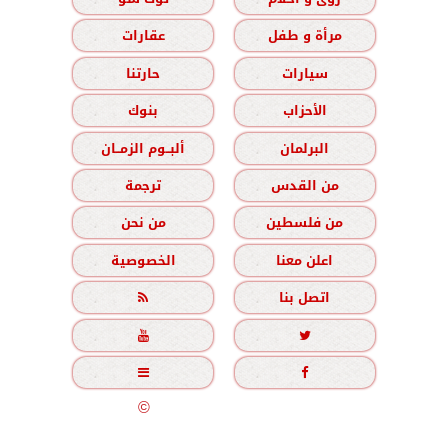
مرأة و طفل
عقارات
سيارات
حارتنا
الأحزاب
بنوك
البرلمان
ألبــوم الزمــان
من القدس
ترجمة
من فلسطين
من نحن
اعلن معنا
الخصوصية
اتصل بنا





جميع الحقوق محفوظة
©