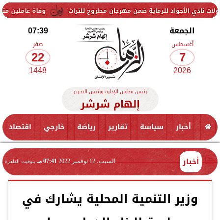
واد للرماية ضمن مهرجان مطروح للتراث
وفاة عاملين متأثرين بإصابتهما 
الجمعة
07:39
أغسطس
صفر
22
7
1448
2026
رئيس مجلس الإدارة ورئيس التحرير
إلهام شرشر
أخبار
سياسة
تقارير
رياضة
خارجي
اقتصاد
أخبار
السبت، 12 نوفمبر 2022
07:41 مـ
بتوقيت القاهرة
وزير التنمية المحلية يشارك في