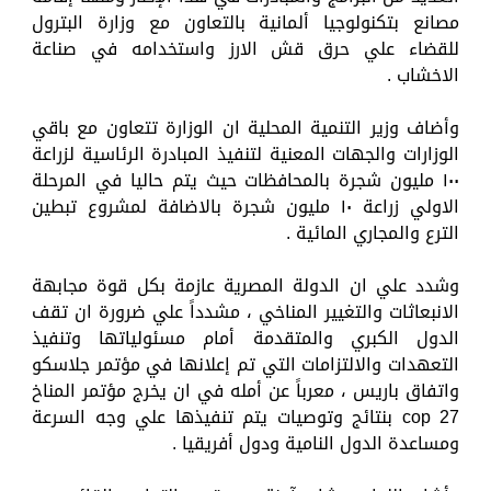
مصانع بتكنولوجيا ألمانية بالتعاون مع وزارة البترول
للقضاء علي حرق قش الارز واستخدامه في صناعة
الاخشاب .
وأضاف وزير التنمية المحلية ان الوزارة تتعاون مع باقي
الوزارات والجهات المعنية لتنفيذ المبادرة الرئاسية لزراعة
١٠٠ مليون شجرة بالمحافظات حيث يتم حاليا في المرحلة
الاولي زراعة ١٠ مليون شجرة بالاضافة لمشروع تبطين
الترع والمجاري المائية .
وشدد علي ان الدولة المصرية عازمة بكل قوة مجابهة
الانبعاثات والتغيير المناخي ، مشدداً علي ضرورة ان تقف
الدول الكبري والمتقدمة أمام مسئولياتها وتنفيذ
التعهدات والالتزامات التي تم إعلانها في مؤتمر جلاسكو
واتفاق باريس ، معرباً عن أمله في ان يخرج مؤتمر المناخ
cop 27 بنتائج وتوصيات يتم تنفيذها علي وجه السرعة
ومساعدة الدول النامية ودول أفريقيا .