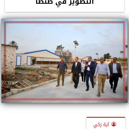
التطوير في طنطا
آية زكي