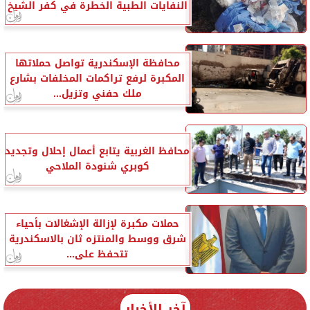
النفايات الطبية الخطرة في كفر الشيخ
محافظة الإسكندرية تواصل حملاتها
المكبرة لرفع تراكمات المخلفات بشارع
ملك حفني وتزيل...
محافظ الغربية يتابع أعمال إحلال وتجديد
كوبري شنودة الملاحي
حملات مكبرة لإزالة الإشغالات بأحياء
شرق ووسط والمنتزه ثان بالاسكندرية
تتحفظ على...
آخر الأخبار