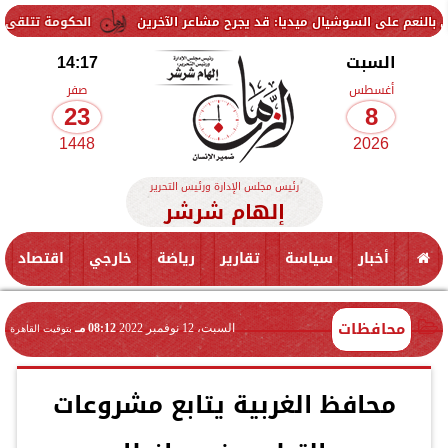
 السوشيال ميديا: قد يجرح مشاعر الآخرين
الحكومة تتلقى 229 ألف شكوى وطلب واستفسار خلال يوليو.. ومدبولي يوجه بسرعة الاستجابة للمواطنين
السبت
14:17
أغسطس
صفر
23
8
1448
2026
رئيس مجلس الإدارة ورئيس التحرير
إلهام شرشر
أخبار
سياسة
تقارير
رياضة
خارجي
اقتصاد
محافظات
السبت، 12 نوفمبر 2022
08:12 مـ
بتوقيت القاهرة
محافظ الغربية يتابع مشروعات