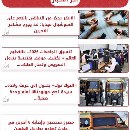
الأزهر يحذر من التباهي بالنعم على
السوشيال ميديا: قد يجرح مشاعر
الآخرين
تنسيق الجامعات 2026.. «التعليم
العالي» تكشف موقف هندسة بترول
السويس وتحذر الطلاب...
«التوك توك» يتحول إلى غرفة ولادة..
سيدة تضع مولودتها أمام وحدة
صحية...
مصرع شخصين وإصابة 6 آخرين في
حادث تصادم بطريق العلمين