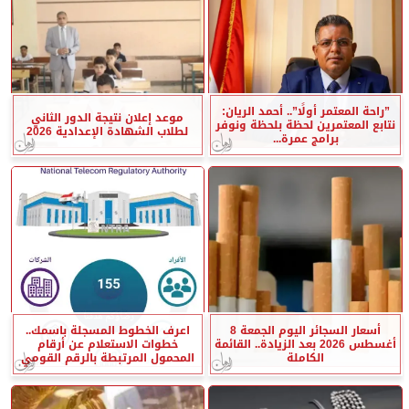
”راحة المعتمر أولًا”.. أحمد الريان:
موعد إعلان نتيجة الدور الثاني
نتابع المعتمرين لحظة بلحظة ونوفر
لطلاب الشهادة الإعدادية 2026
برامج عمرة...
أسعار السجائر اليوم الجمعة 8
اعرف الخطوط المسجلة باسمك..
أغسطس 2026 بعد الزيادة.. القائمة
خطوات الاستعلام عن أرقام
الكاملة
المحمول المرتبطة بالرقم القومي