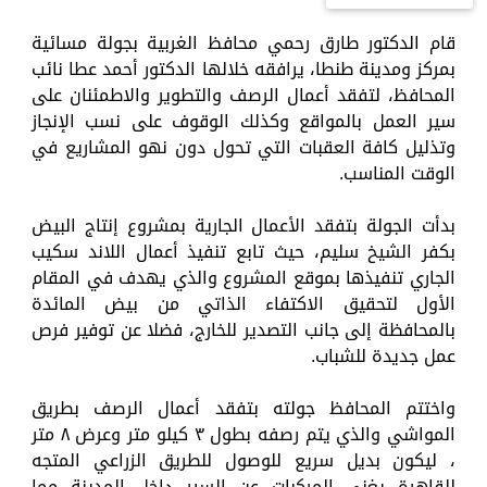
قام الدكتور طارق رحمي محافظ الغربية بجولة مسائية
بمركز ومدينة طنطا، يرافقه خلالها الدكتور أحمد عطا نائب
المحافظ، لتفقد أعمال الرصف والتطوير والاطمئنان على
سير العمل بالمواقع وكذلك الوقوف على نسب الإنجاز
وتذليل كافة العقبات التي تحول دون نهو المشاريع في
الوقت المناسب.
بدأت الجولة بتفقد الأعمال الجارية بمشروع إنتاج البيض
بكفر الشيخ سليم، حيث تابع تنفيذ أعمال اللاند سكيب
الجاري تنفيذها بموقع المشروع والذي يهدف في المقام
الأول لتحقيق الاكتفاء الذاتي من بيض المائدة
بالمحافظة إلى جانب التصدير للخارج، فضلا عن توفير فرص
عمل جديدة للشباب.
واختتم المحافظ جولته بتفقد أعمال الرصف بطريق
المواشي والذي يتم رصفه بطول ٣ كيلو متر وعرض ٨ متر
، ليكون بديل سريع للوصول للطريق الزراعي المتجه
للقاهرة يغني المركبات عن السير داخل المدينة مما