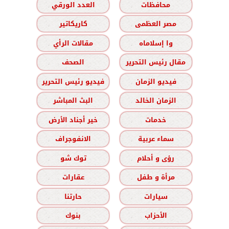
محافظات
العدد الورقي
مصر العظمى
كاريكاتير
وا إسلاماه
مقالات الرأي
مقال رئيس التحرير
الصحف
فيديو الزمان
فيديو رئيس التحرير
الزمان الخالد
البث المباشر
خدمات
خير أجناد الأرض
سماء عربية
الانفوجراف
رؤى و أحلام
توك شو
مرأة و طفل
عقارات
سيارات
حارتنا
الأحزاب
بنوك