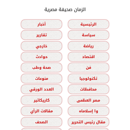
الزمان صحيفة مصرية
الرئيسية
أخبار
سياسة
تقارير
رياضة
خارجي
اقتصاد
حوادث
فن
صحة وطب
تكنولوجيا
منوعات
محافظات
العدد الورقي
مصر العظمى
كاريكاتير
وا إسلاماه
مقالات الرأي
مقال رئيس التحرير
الصحف