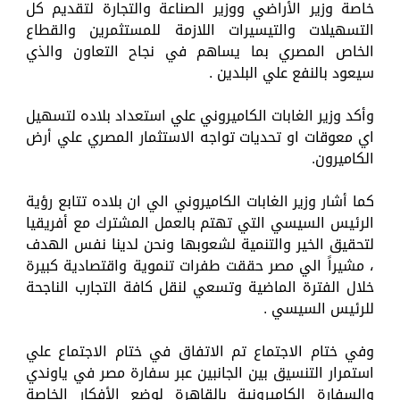
خاصة وزير الأراضي ووزير الصناعة والتجارة لتقديم كل
التسهيلات والتيسيرات اللازمة للمستثمرين والقطاع
الخاص المصري بما يساهم في نجاح التعاون والذي
سيعود بالنفع علي البلدين .
وأكد وزير الغابات الكاميروني علي استعداد بلاده لتسهيل
اي معوقات او تحديات تواجه الاستثمار المصري علي أرض
الكاميرون.
كما أشار وزير الغابات الكاميروني الي ان بلاده تتابع رؤية
الرئيس السيسي التي تهتم بالعمل المشترك مع أفريقيا
لتحقيق الخير والتنمية لشعوبها ونحن لدينا نفس الهدف
، مشيراً الي مصر حققت طفرات تنموية واقتصادية كبيرة
خلال الفترة الماضية وتسعي لنقل كافة التجارب الناجحة
للرئيس السيسي .
وفي ختام الاجتماع تم الاتفاق في ختام الاجتماع علي
استمرار التنسيق بين الجانبين عبر سفارة مصر في ياوندي
والسفارة الكاميرونية بالقاهرة لوضع الأفكار الخاصة