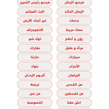
فيديو الزمان
فيديو رئيس التحرير
الزمان الخالد
البث المباشر
خدمات
خير أجناد الأرض
سماء عربية
الانفوجراف
رؤى و أحلام
توك شو
مرأة و طفل
عقارات
سيارات
حارتنا
الأحزاب
بنوك
البرلمان
ألبــوم الزمــان
من القدس
ترجمة
من فلسطين
من نحن
اعلن معنا
الخصوصية