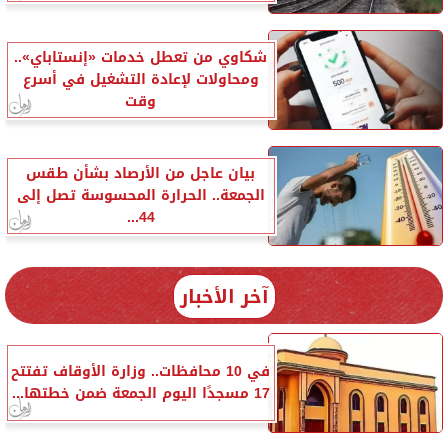
شكاوي من تعطل خدمات «إنستاباي»..
ومحاولات لإعادة التشغيل في أسرع
وقت
بيان عاجل من الأرصاد بشأن طقس
الجمعة.. الحرارة المحسوسة تصل إلى
44...
آخر الأخبار
في 10 محافظات.. وزارة الأوقاف تفتتح
17 مسجدًا اليوم الجمعة ضمن خطتها...