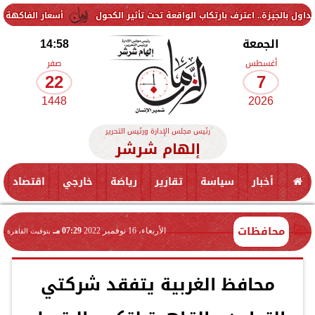
عترف بارتكاب الواقعة تحت تأثير الكحول
أسعار الفاكهة اليوم الجمعة 7 أغسطس 2026 في الأسواق.. الموز بكام
الجمعة
14:58
أغسطس
صفر
22
7
1448
2026
رئيس مجلس الإدارة ورئيس التحرير
إلهام شرشر
أخبار
سياسة
تقارير
رياضة
خارجي
اقتصاد
محافظات
الأربعاء، 16 نوفمبر 2022
07:29 مـ
بتوقيت القاهرة
محافظ الغربية يتفقد شركتي