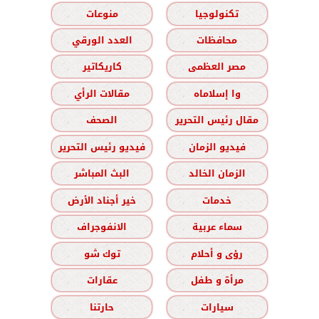
تكنولوجيا
منوعات
محافظات
العدد الورقي
مصر العظمى
كاريكاتير
وا إسلاماه
مقالات الرأي
مقال رئيس التحرير
الصحف
فيديو الزمان
فيديو رئيس التحرير
الزمان الخالد
البث المباشر
خدمات
خير أجناد الأرض
سماء عربية
الانفوجراف
رؤى و أحلام
توك شو
مرأة و طفل
عقارات
سيارات
حارتنا