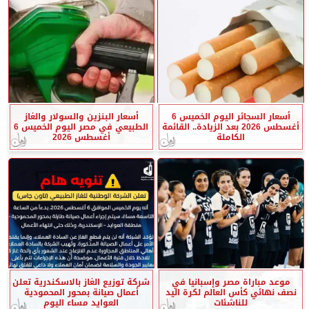
أسعار السجائر اليوم الخميس 6
أسعار البنزين والسولار والغاز
أغسطس 2026 بعد الزيادة.. القائمة
الطبيعي في مصر اليوم الخميس 6
الكاملة
أغسطس 2026
موعد مباراة مصر وإسبانيا في
شركة توزيع الغاز بالاسكندرية تعلن
نصف نهائي كأس العالم لكرة اليد
أعمال صيانة بمحور المحمودية
للناشئات
العوايد مساء اليوم