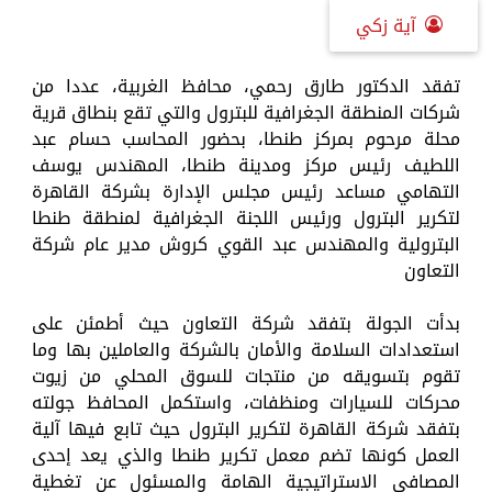
آية زكي
تفقد الدكتور طارق رحمي، محافظ الغربية، عددا من
شركات المنطقة الجغرافية للبترول والتي تقع بنطاق قرية
محلة مرحوم بمركز طنطا، بحضور المحاسب حسام عبد
اللطيف رئيس مركز ومدينة طنطا، المهندس يوسف
التهامي مساعد رئيس مجلس الإدارة بشركة القاهرة
لتكرير البترول ورئيس اللجنة الجغرافية لمنطقة طنطا
البترولية والمهندس عبد القوي كروش مدير عام شركة
التعاون
بدأت الجولة بتفقد شركة التعاون حيث أطمئن على
استعدادات السلامة والأمان بالشركة والعاملين بها وما
تقوم بتسويقه من منتجات للسوق المحلي من زيوت
محركات للسيارات ومنظفات، واستكمل المحافظ جولته
بتفقد شركة القاهرة لتكرير البترول حيث تابع فيها آلية
العمل كونها تضم معمل تكرير طنطا والذي يعد إحدى
المصافي الاستراتيجية الهامة والمسئول عن تغطية