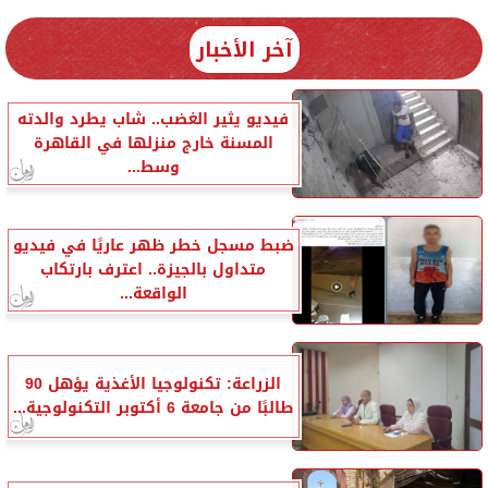
آخر الأخبار
فيديو يثير الغضب.. شاب يطرد والدته
المسنة خارج منزلها في القاهرة
وسط...
ضبط مسجل خطر ظهر عاريًا في فيديو
متداول بالجيزة.. اعترف بارتكاب
الواقعة...
الزراعة: تكنولوجيا الأغذية يؤهل 90
طالبًا من جامعة 6 أكتوبر التكنولوجية...