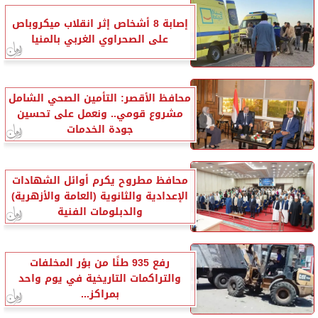
إصابة 8 أشخاص إثر انقلاب ميكروباص
على الصحراوي الغربي بالمنيا
محافظ الأقصر: التأمين الصحي الشامل
مشروع قومي.. ونعمل على تحسين
جودة الخدمات
محافظ مطروح يكرم أوائل الشهادات
الإعدادية والثانوية (العامة والأزهرية)
والدبلومات الفنية
رفع 935 طنًا من بؤر المخلفات
والتراكمات التاريخية في يوم واحد
بمراكز...