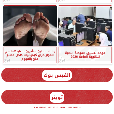
وفاة عاملين متأثرين بإصابتهما في
موعد تنسيق المرحلة الثانية
انفجار خزان كيميائيات داخل مصنع
للثانوية العامة 2026
ملح بالفيوم
الفيس بوك
تويتر
Tweets by elzmannewseg