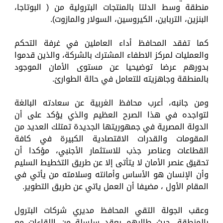
منطقة وسط الدلتا بالمنتجات البترولية من ( البوتاجا،
البنزين، الترباين، الكيروسين، السولار والمازوت).
كما تفقد المحافظ أداء العاملين في غرفة التحكم
والعمليات لمركز الاطفاء المشترك بالشركة، والذين قدموا
بدورهم عرضا توضيحيا عن مستوى الأمان الموجود
بالمنطقة وجاهزيته للتعامل في حالة الطوارئ.
ومن جانبه، أعرب محافظ الغربية عن سعادته البالغة
لتواجده في هذا الصرح العظيم والذي يؤكد على أن
الدولة المصرية في جمهوريتها الجديدة تمتلك العديد من
المقومات والقدرات الاقتصادية الكبيرة في كافة
القطاعات وعناصر جذب للاستثمار الأجنبي، مؤكدا أن
تحقيق عنصر الأمان لا يتأتى إلا عن طريق التخطيط السليم
وأن الإنسان هو الأساس وأمانته وسلامته من يأتي في
المقام الأول ، مضيفا أن العمل ياتي عن طريق التطوير.
وعقب الجولة التقي المحافظ مديري شركات البترول
بالمنطقة، حيث طالبهم بعقد سلسلة من اللقاءات مع