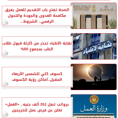
الصحة تفتح باب التقديم للعمل بفرق
مكافحة العدوى والجودة والتحول
الرقمي.. الشروط...
نقابة الأطباء تحذر من كارثة قبول طلاب
الطب بمجموع 50%
كسوف كلي للشمس الأربعاء
المقبل..أماكن رؤية الكسوف
برواتب تصل لـ20 ألف جنيه.. «العمل»
تعلن عن فرص عمل للخريجين