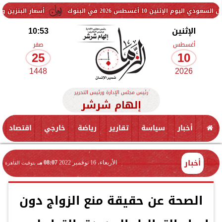
سطس 2026 في البنوك
أسعار البنزين والسولار اليوم
الإثنين
10:53
أغسطس
صفر
25
10
1448
2026
رئيس مجلس الإدارة ورئيس التحرير
إلهام شرشر
أخبار
سياسة
تقارير
رياضة
خارجي
اقتصاد
أخبار
الأربعاء، 16 نوفمبر 2022
08:07 مـ
بتوقيت القاهرة
الصحة عن حقيقة منع الزواج دون