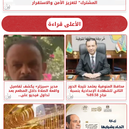
المشترك” لتعزيز الأمن والاستقرار
الأعلى قراءة
محافظ المنوفية يعتمد نتيجة الدور
مدير «سيزلر» يكشف تفاصيل
الثاني للشهادة الإعدادية بنسبة
واقعة الصلاة داخل المطعم بعد
نجاح 89.58%
تداول فيديو على...