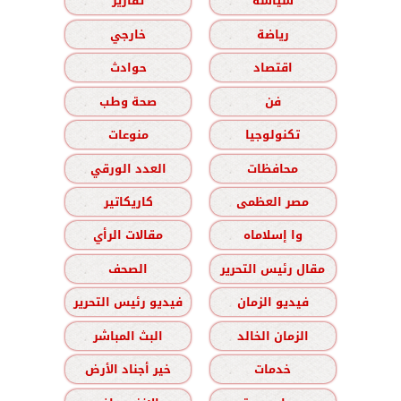
سياسة
تقارير
رياضة
خارجي
اقتصاد
حوادث
فن
صحة وطب
تكنولوجيا
منوعات
محافظات
العدد الورقي
مصر العظمى
كاريكاتير
وا إسلاماه
مقالات الرأي
مقال رئيس التحرير
الصحف
فيديو الزمان
فيديو رئيس التحرير
الزمان الخالد
البث المباشر
خدمات
خير أجناد الأرض