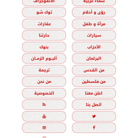
سماء عربية
الانفوجراف
رؤى و أحلام
توك شو
مرأة و طفل
عقارات
سيارات
حارتنا
الأحزاب
بنوك
البرلمان
ألبــوم الزمــان
من القدس
ترجمة
من فلسطين
من نحن
اعلن معنا
الخصوصية
اتصل بنا




