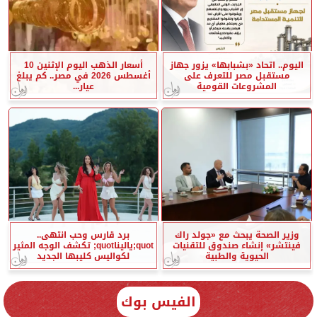
اليوم.. اتحاد «بشبابها» يزور جهاز
أسعار الذهب اليوم الإثنين 10
مستقبل مصر للتعرف على
أغسطس 2026 في مصر.. كم يبلغ
المشروعات القومية
عيار...
وزير الصحة يبحث مع «جولد راك
برد قارس وحب انتهى..
فينتشر» إنشاء صندوق للتقنيات
quot;ياليناquot; تكشف الوجه المثير
الحيوية والطبية
لكواليس كليبها الجديد
الفيس بوك