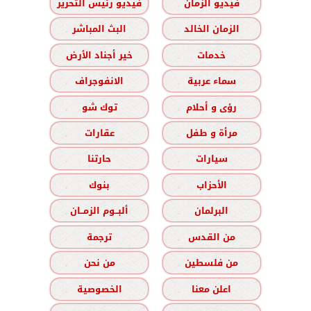
فيديو الزمان
فيديو رئيس التحرير
الزمان الخالد
البث المباشر
خدمات
خير أجناد الأرض
سماء عربية
الانفوجراف
رؤى و أحلام
توك شو
مرأة و طفل
عقارات
سيارات
حارتنا
الأحزاب
بنوك
البرلمان
ألبــوم الزمــان
من القدس
ترجمة
من فلسطين
من نحن
اعلن معنا
الخصوصية