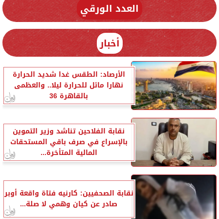
العدد الورقي
أخبار
الأرصاد: الطقس غدا شديد الحرارة
نهارا مائل للحرارة ليلا.. والعظمى
بالقاهرة 36
نقابة الفلاحين تناشد وزير التموين
بالإسراع في صرف باقي المستحقات
المالية المتأخرة...
نقابة الصحفيين: كارنيه فتاة واقعة أوبر
صادر عن كيان وهمي لا صلة...