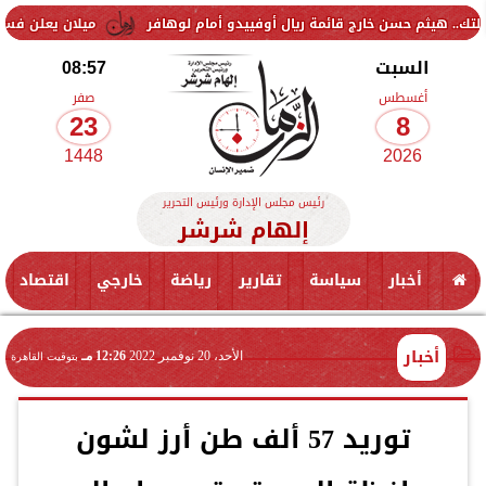
حسن خارج قائمة ريال أوفييدو أمام لوهافر
ميلان يعلن فسخ عقد إسماعيل
السبت
08:57
أغسطس
صفر
23
8
1448
2026
رئيس مجلس الإدارة ورئيس التحرير
إلهام شرشر
أخبار
سياسة
تقارير
رياضة
خارجي
اقتصاد
أخبار
الأحد، 20 نوفمبر 2022
12:26 مـ
بتوقيت القاهرة
توريد 57 ألف طن أرز لشون