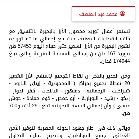
محمد عبد المنصف
تستمر أعمال توريد محصول الأرز بالبحيرة بالتنسيق مع
كافة القطاعات المعنية، حيث بلغ إجمالي ما تم توريده
لشون البحيرة من الأرز الشعير حتى صباح اليوم 57453 طن
بتوريد 167 طن من إجمالي المساحة المنزرعة والتى تبلغ
174944 فدان.
ومن الجدير بالذكر ان نقاط التجميع لإستلام الأرز الشعير
20 نقطة تجميع بمراكز ( المحمودية - إيتاي البارود -
شبراخيت - الرحمانية - دمنهور - الدلنجات - كفر الدوار -
إدكو - رشيد - النوبارية - أبو حمص - كوم حمادة - حوش
عيسى ) وأن إجمالي السعة التخزينية تبلغ 291 ألف و700
طن.
ويأتى ذلك فى إطار جهود الدولة المصرية لتوفير الأمن
الغذائي لجميع المواطنين، وتنظيم عملية التداول