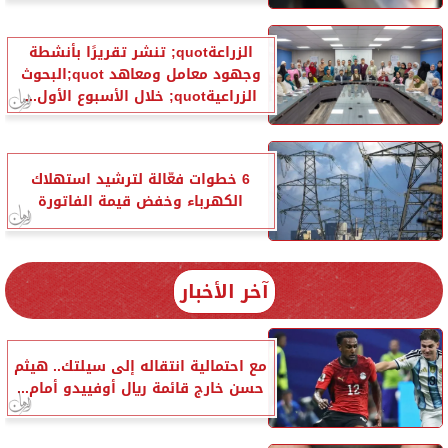
الزراعةquot; تنشر تقريرًا بأنشطة
وجهود معامل ومعاهد quot;البحوث
الزراعيةquot; خلال الأسبوع الأول...
6 خطوات فعّالة لترشيد استهلاك
الكهرباء وخفض قيمة الفاتورة
آخر الأخبار
مع احتمالية انتقاله إلى سيلتك.. هيثم
حسن خارج قائمة ريال أوفييدو أمام...