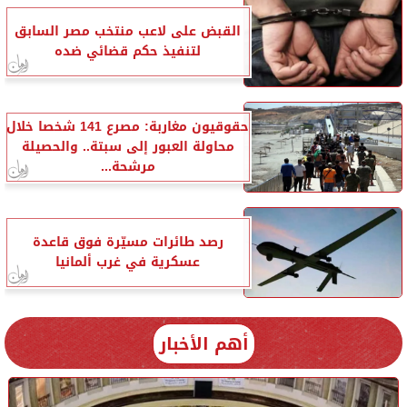
القبض على لاعب منتخب مصر السابق
لتنفيذ حكم قضائي ضده
حقوقيون مغاربة: مصرع 141 شخصا خلال
محاولة العبور إلى سبتة.. والحصيلة
مرشحة...
رصد طائرات مسيّرة فوق قاعدة
عسكرية في غرب ألمانيا
أهم الأخبار