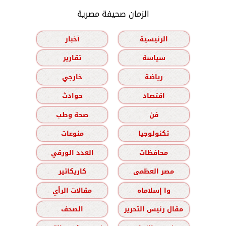
الزمان صحيفة مصرية
الرئيسية
أخبار
سياسة
تقارير
رياضة
خارجي
اقتصاد
حوادث
فن
صحة وطب
تكنولوجيا
منوعات
محافظات
العدد الورقي
مصر العظمى
كاريكاتير
وا إسلاماه
مقالات الرأي
مقال رئيس التحرير
الصحف