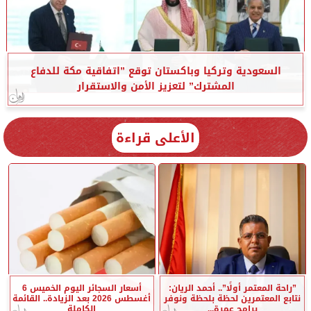
السعودية وتركيا وباكستان توقع ”اتفاقية مكة للدفاع
المشترك” لتعزيز الأمن والاستقرار
الأعلى قراءة
”راحة المعتمر أولًا”.. أحمد الريان:
أسعار السجائر اليوم الخميس 6
نتابع المعتمرين لحظة بلحظة ونوفر
أغسطس 2026 بعد الزيادة.. القائمة
برامج عمرة...
الكاملة