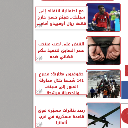
مع احتمالية انتقاله إلى
سيلتك.. هيثم حسن خارج
قائمة ريال أوفييدو أمام...
القبض على لاعب منتخب
مصر السابق لتنفيذ حكم
قضائي ضده
حقوقيون مغاربة: مصرع
141 شخصا خلال محاولة
العبور إلى سبتة..
والحصيلة مرشحة...
رصد طائرات مسيّرة فوق
قاعدة عسكرية في غرب
ألمانيا