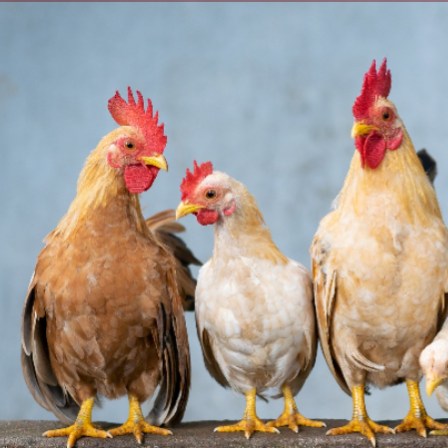
الكاتبة إلهام شرشر تهنئ الرئيس
عة
السيسي بعيد ميلاده وتُشيد بجهوده
إلهام شرشر تكتب: دي
في بناء الدولة
دي سيا