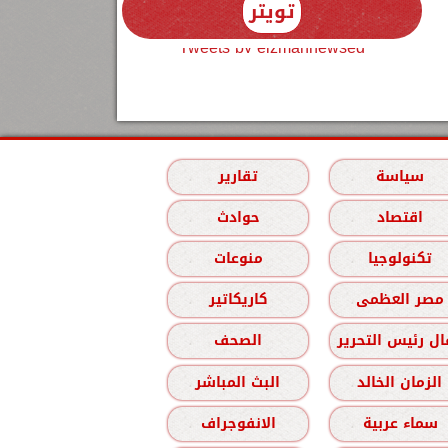
تويتر
Tweets by elzmannewseg
سياسة
تقارير
اقتصاد
حوادث
تكنولوجيا
منوعات
مصر العظمى
كاريكاتير
ل رئيس التحرير
الصحف
الزمان الخالد
البث المباشر
سماء عربية
الانفوجراف