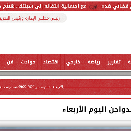
مع احتمالية انتقاله إلى سيلتك.. هيثم حسن خارج قائمة ري
رئيس مجلس الإدارة ورئيس التحرير
ة
تقارير
رياضة
خارجي
اقتصاد
حوادث
فن
الأربعاء، 14 ديسمبر 2022
09:22 صـ
بتوقيت الق
دواجن اليوم الأربعاء