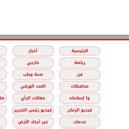
الرئيسية
أخبار
رياضة
خارجي
فن
صحة وطب
محافظات
العدد الورقي
وا إسلاماه
مقالات الرأي
مقا
فيديو الزمان
فيديو رئيس التحرير
خدمات
خير أجناد الأرض