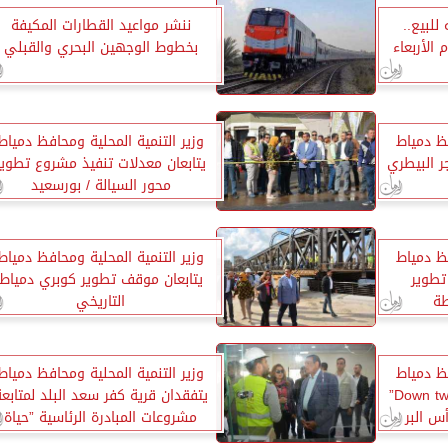
 24.67 جنيه للبيع..
ننشر مواعيد القطارات المكيفة
 الأربعاء
بخطوط الوجهين البحري والقبلي
فظ دمياط
وزير التنمية المحلية ومحافظ دمياط
ر البيطري
يتابعان معدلات تنفيذ مشروع تطوير
محور السيالة / بورسعيد
فظ دمياط
وزير التنمية المحلية ومحافظ دمياط
تطوير
يتابعان موقف تطوير كوبري دمياط
طة
التاريخي
فظ دمياط
وزير التنمية المحلية ومحافظ دمياط
يفتتحان المركز التجارى ” Down twon”
يتفقدان قرية كفر سعد البلد لمتابع
س البر
مشروعات المبادرة الرئاسية ”حياة
كريمة”