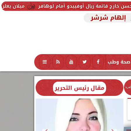
ال أوفييدو أمام لوهافر
ميلان يعلن فسخ عقد إسماعيل
إلهام شرشر
صحة وطب
تكنولوجيا
منوعات
محافظات
مقال رئيس التحرير
اهرة