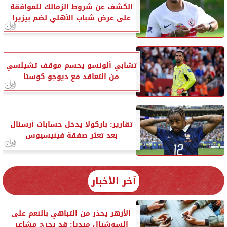
الكشف عن شروط الزمالك للموافقة
على عرض شباب الأهلي لضم بيزيرا
تشابي ألونسو يحسم موقف تشيلسي
من التعاقد مع ديوجو كوستا
تقارير: باركولا يدخل حسابات أرسنال
بعد تعثر صفقة فينيسيوس
آخر الأخبار
الأزهر يحذر من التباهي بالنعم على
السوشيال ميديا: قد يجرح مشاعر