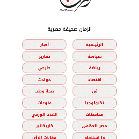
الزمان صحيفة مصرية
الرئيسية
أخبار
سياسة
تقارير
رياضة
خارجي
اقتصاد
حوادث
فن
صحة وطب
تكنولوجيا
منوعات
محافظات
العدد الورقي
مصر العظمى
كاريكاتير
وا إسلاماه
مقالات الرأي