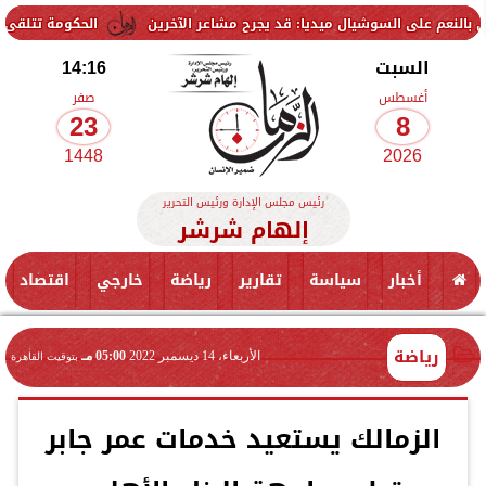
 السوشيال ميديا: قد يجرح مشاعر الآخرين
الحكومة تتلقى 229 ألف شكوى وطلب واستفسار خلال يوليو.. ومدبولي يوجه بسرعة الاستجابة للمواطنين
السبت
14:16
أغسطس
صفر
23
8
1448
2026
رئيس مجلس الإدارة ورئيس التحرير
إلهام شرشر
أخبار
سياسة
تقارير
رياضة
خارجي
اقتصاد
رياضة
الأربعاء، 14 ديسمبر 2022
05:00 مـ
بتوقيت القاهرة
الزمالك يستعيد خدمات عمر جابر