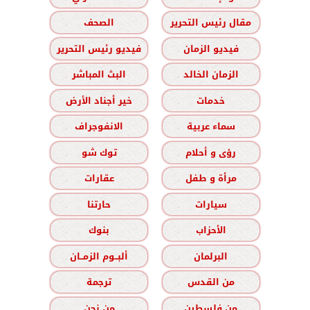
مقال رئيس التحرير
الصحف
فيديو الزمان
فيديو رئيس التحرير
الزمان الخالد
البث المباشر
خدمات
خير أجناد الأرض
سماء عربية
الانفوجراف
رؤى و أحلام
توك شو
مرأة و طفل
عقارات
سيارات
حارتنا
الأحزاب
بنوك
البرلمان
ألبــوم الزمــان
من القدس
ترجمة
من فلسطين
من نحن