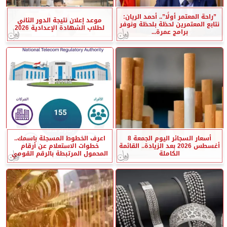
”راحة المعتمر أولًا”.. أحمد الريان:
موعد إعلان نتيجة الدور الثاني
نتابع المعتمرين لحظة بلحظة ونوفر
لطلاب الشهادة الإعدادية 2026
برامج عمرة...
أسعار السجائر اليوم الجمعة 8
اعرف الخطوط المسجلة باسمك..
أغسطس 2026 بعد الزيادة.. القائمة
خطوات الاستعلام عن أرقام
الكاملة
المحمول المرتبطة بالرقم القومي