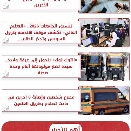
الآخرين
تنسيق الجامعات 2026.. «التعليم
العالي» تكشف موقف هندسة بترول
السويس وتحذر الطلاب...
«التوك توك» يتحول إلى غرفة ولادة..
سيدة تضع مولودتها أمام وحدة
صحية...
مصرع شخصين وإصابة 6 آخرين في
حادث تصادم بطريق العلمين
أهم الأخبار