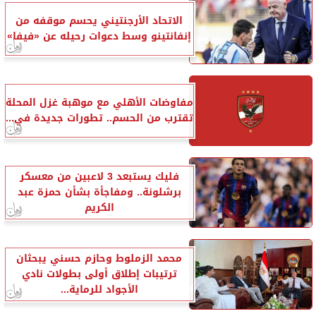
الاتحاد الأرجنتيني يحسم موقفه من
إنفانتينو وسط دعوات رحيله عن «فيفا»
مفاوضات الأهلي مع موهبة غزل المحلة
تقترب من الحسم.. تطورات جديدة في...
فليك يستبعد 3 لاعبين من معسكر
برشلونة.. ومفاجأة بشأن حمزة عبد
الكريم
محمد الزملوط وحازم حسني يبحثان
ترتيبات إطلاق أولى بطولات نادي
الأجواد للرماية...