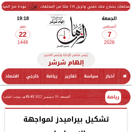
زيل 150 طنًا من المخلفات
عودة ضخ المياه تدريجيًا لمناط
الجمعة
19:18
أغسطس
صفر
22
7
1448
2026
رئيس مجلس الإدارة ورئيس التحرير
إلهام شرشر
أخبار
سياسة
تقارير
رياضة
خارجي
اقتصاد
رياضة
الجمعة، 16 ديسمبر 2022
01:43 مـ
بتوقيت القاهرة
تشكيل بيراميدز لمواجهة