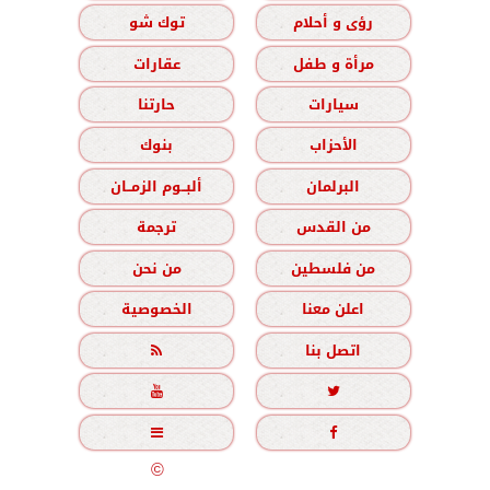
رؤى و أحلام
توك شو
مرأة و طفل
عقارات
سيارات
حارتنا
الأحزاب
بنوك
البرلمان
ألبــوم الزمــان
من القدس
ترجمة
من فلسطين
من نحن
اعلن معنا
الخصوصية
اتصل بنا





جميع الحقوق محفوظة
©