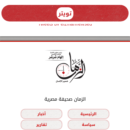
تويتر
Tweets by elzmannewseg
الزمان صحيفة مصرية
الرئيسية
أخبار
سياسة
تقارير