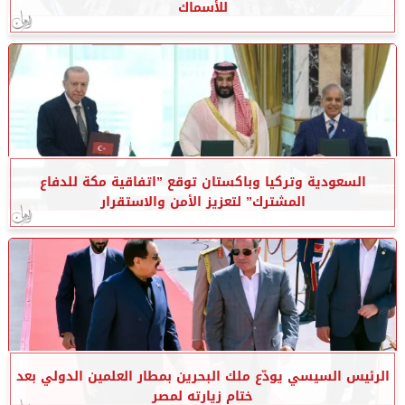
للأسماك
السعودية وتركيا وباكستان توقع ”اتفاقية مكة للدفاع
المشترك” لتعزيز الأمن والاستقرار
الرئيس السيسي يودّع ملك البحرين بمطار العلمين الدولي بعد
ختام زيارته لمصر