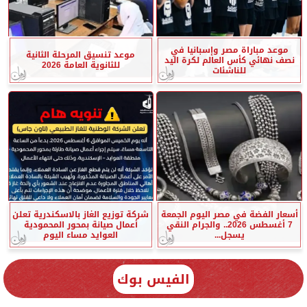
موعد مباراة مصر وإسبانيا في
موعد تنسيق المرحلة الثانية
نصف نهائي كأس العالم لكرة اليد
للثانوية العامة 2026
للناشئات
أسعار الفضة في مصر اليوم الجمعة
شركة توزيع الغاز بالاسكندرية تعلن
7 أغسطس 2026.. والجرام النقي
أعمال صيانة بمحور المحمودية
يسجل...
العوايد مساء اليوم
الفيس بوك