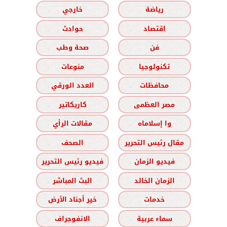
رياضة
خارجي
اقتصاد
حوادث
فن
صحة وطب
تكنولوجيا
منوعات
محافظات
العدد الورقي
مصر العظمى
كاريكاتير
وا إسلاماه
مقالات الرأي
مقال رئيس التحرير
الصحف
فيديو الزمان
فيديو رئيس التحرير
الزمان الخالد
البث المباشر
خدمات
خير أجناد الأرض
سماء عربية
الانفوجراف