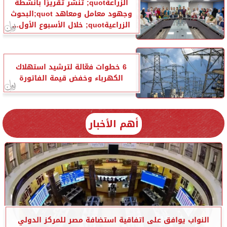
الزراعةquot; تنشر تقريرًا بأنشطة
وجهود معامل ومعاهد quot;البحوث
الزراعيةquot; خلال الأسبوع الأول...
6 خطوات فعّالة لترشيد استهلاك
الكهرباء وخفض قيمة الفاتورة
أهم الأخبار
النواب يوافق على اتفاقية استضافة مصر للمركز الدولي