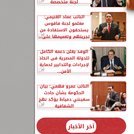
لجنة متخصصة
النائب عماد الغنيمي:
معلمو لجنة فاقوس
يستحقون الاستفادة من
تجربتهم وتعميمها على...
الوفد يعلن دعمه الكامل
للدولة المصرية فى اتخاذ
لإجراءات والتدابير لحماية
الأمن...
النائب عمرو فهمي: بيان
الحكومة بشأن حادث
سفينتي دمياط يؤكد نهج
الشفافية
آخر الأخبار