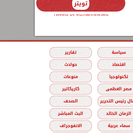
تويتر
Tweets by elzmannewseg
سياسة
تقارير
اقتصاد
حوادث
تكنولوجيا
منوعات
مصر العظمى
كاريكاتير
ل رئيس التحرير
الصحف
الزمان الخالد
البث المباشر
سماء عربية
الانفوجراف