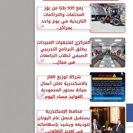
رفع 935 طنًا من بؤر
المخلفات والتراكمات
التاريخية في يوم واحد
بمراكز...
المركزي لمتبقيات المبيدات
يطلق البرنامج التدريبي
الصيفي لطلاب الجامعات
في مجال...
شركة توزيع الغاز
بالاسكندرية تعلن أعمال
صيانة بمحور المحمودية
العوايد مساء اليوم
محافظ الإسكندرية
يستقبل قنصل عام اليونان
لتوديعه ويشيد بإسهاماته
في تعزيز التعاون...