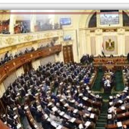
الكاتبة إلهام شرشر تهنئ الرئيس
السيسي بعيد ميلاده وتُشيد بجهوده
إلهام شرشر تكتب: دي مبقتش كورة..
في بناء الدولة
دي سياسة