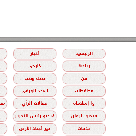
الرئيسية
أخبار
رياضة
خارجي
فن
صحة وطب
محافظات
العدد الورقي
وا إسلاماه
مقالات الرأي
مقا
فيديو الزمان
فيديو رئيس التحرير
خدمات
خير أجناد الأرض