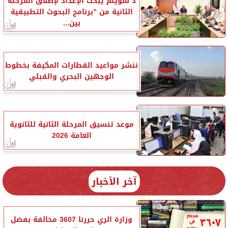
د سويلم يبحث الإعداد لإطلاق المرحلة
الثانية من ”برنامج البحوث التطبيقية
بين...
ننشر مواعيد القطارات المكيفة بخطوط
الوجهين البحري والقبلي
موعد تنسيق المرحلة الثانية للثانوية
العامة 2026
آخر الأخبار
وزارة الري حررنا 3607 مخالفة بفضل