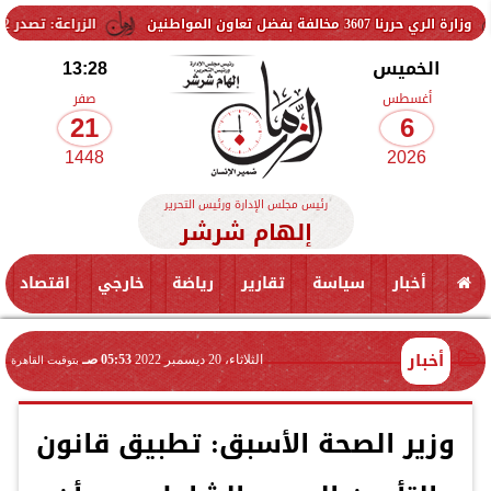
ضل تعاون المواطنين
الزراعة: تصدر 712 ترخيص تشغيل جديد لمشروعات الثروة الحيوانية والداجنة.. وتسجيل 832 مخلوط أعلاف
الخميس
13:28
أغسطس
صفر
21
6
1448
2026
رئيس مجلس الإدارة ورئيس التحرير
إلهام شرشر
أخبار
سياسة
تقارير
رياضة
خارجي
اقتصاد
أخبار
الثلاثاء، 20 ديسمبر 2022
05:53 صـ
بتوقيت القاهرة
وزير الصحة الأسبق: تطبيق قانون