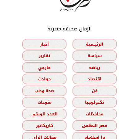
الزمان صحيفة مصرية
الرئيسية
أخبار
سياسة
تقارير
رياضة
خارجي
اقتصاد
حوادث
فن
صحة وطب
تكنولوجيا
منوعات
محافظات
العدد الورقي
مصر العظمى
كاريكاتير
وا إسلاماه
مقالات الرأي