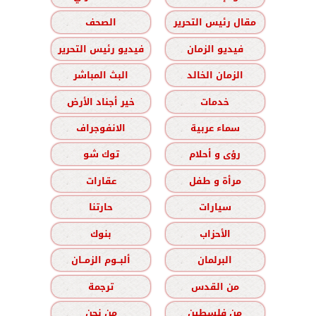
مقال رئيس التحرير
الصحف
فيديو الزمان
فيديو رئيس التحرير
الزمان الخالد
البث المباشر
خدمات
خير أجناد الأرض
سماء عربية
الانفوجراف
رؤى و أحلام
توك شو
مرأة و طفل
عقارات
سيارات
حارتنا
الأحزاب
بنوك
البرلمان
ألبــوم الزمــان
من القدس
ترجمة
من فلسطين
من نحن