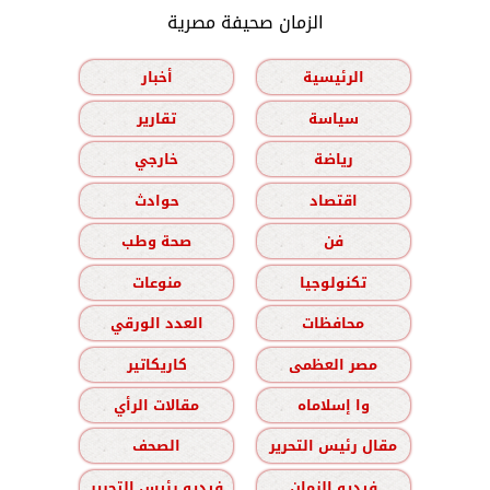
الزمان صحيفة مصرية
الرئيسية
أخبار
سياسة
تقارير
رياضة
خارجي
اقتصاد
حوادث
فن
صحة وطب
تكنولوجيا
منوعات
محافظات
العدد الورقي
مصر العظمى
كاريكاتير
وا إسلاماه
مقالات الرأي
مقال رئيس التحرير
الصحف
فيديو الزمان
فيديو رئيس التحرير