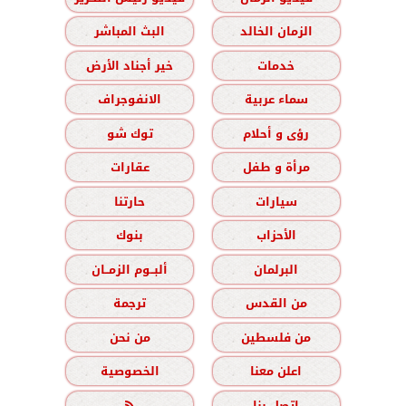
الزمان الخالد
البث المباشر
خدمات
خير أجناد الأرض
سماء عربية
الانفوجراف
رؤى و أحلام
توك شو
مرأة و طفل
عقارات
سيارات
حارتنا
الأحزاب
بنوك
البرلمان
ألبــوم الزمــان
من القدس
ترجمة
من فلسطين
من نحن
اعلن معنا
الخصوصية
اتصل بنا
