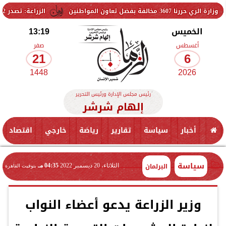
لمواطنين
الزراعة: تصدر 712 ترخيص تشغيل جديد لمشروعات الثروة الحيوانية والداجنة.. وتسجيل 832 مخلوط أعلاف
الخميس
13:19
أغسطس
صفر
21
6
1448
2026
رئيس مجلس الإدارة ورئيس التحرير
إلهام شرشر
أخبار
سياسة
تقارير
رياضة
خارجي
اقتصاد
سياسة
البرلمان
الثلاثاء، 20 ديسمبر 2022
04:35 مـ
بتوقيت القاهرة
وزير الزراعة يدعو أعضاء النواب