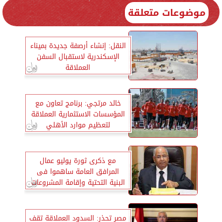
موضوعات متعلقة
النقل: إنشاء أرصفة جديدة بميناء
الإسكندرية لاستقبال السفن
العملاقة
خالد مرتجي: برنامج تعاون مع
المؤسسات الاستثمارية العملاقة
لتعظيم موارد الأهلي
مع ذكرى ثورة يوليو عمال
المرافق العامة ساهموا فى
البنية التحتية وإقامة المشروعات
العملاقة
مصر تحذر: السدود العملاقة تقف