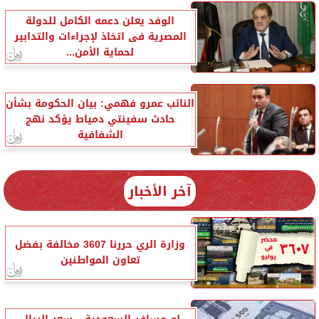
الوفد يعلن دعمه الكامل للدولة
المصرية فى اتخاذ لإجراءات والتدابير
لحماية الأمن...
النائب عمرو فهمي: بيان الحكومة بشأن
حادث سفينتي دمياط يؤكد نهج
الشفافية
آخر الأخبار
وزارة الري حررنا 3607 مخالفة بفضل
تعاون المواطنين