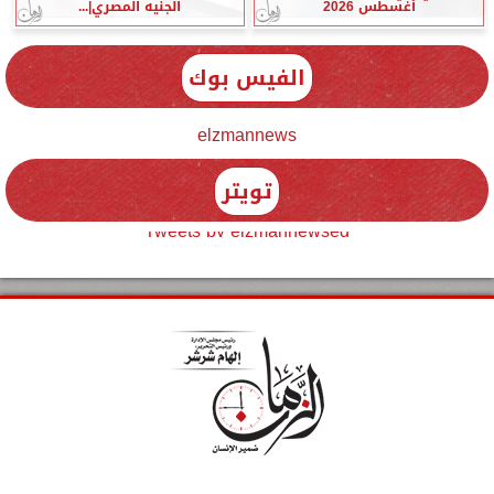
أغسطس 2026
الجنيه المصري|...
الفيس بوك
elzmannews
تويتر
Tweets by elzmannewseg