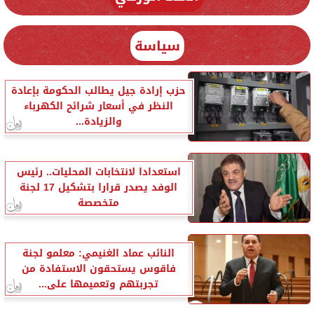
سياسة
حزب إرادة جيل يطالب الحكومة بإعادة
النظر في أسعار شرائح الكهرباء
والزيادة...
استعدادا لانتخابات المحليات.. رئيس
الوفد يصدر قرارا بتشكيل 17 لجنة
متخصصة
النائب عماد الغنيمي: معلمو لجنة
فاقوس يستحقون الاستفادة من
تجربتهم وتعميمها على...