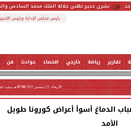
جيج تهنئ جلالة الملك محمد السادس والشعب المغربي بمن
رئيس مجلس الإدارة ورئيس التحرير
ة
تقارير
رياضة
خارجي
اقتصاد
حوادث
فن
الأربعاء، 21 ديسمبر 2022
07:00 مـ
بتوقيت الق
باب الدماغ أسوأ أعراض كورونا طويل
الأمد