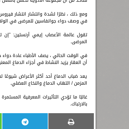
للتأكد من أن مجموعة الأدوية تحسن بالفعل ض
ومع ذلك ، نظرًا لشدة وانتشار انتشار فيروس 
في وصف دواء جوانفاسين للمرضى في الولاي
تقول عالمة الأعصاب إيمي أرنستين: "إن تو
المرضى.
في الوقت الحالي ، يصف الأطباء عادة دواء 
أن العقار يزيد النشاط في أجزاء الدماغ المعني
يعد ضباب الدماغ أحد أكثر الأعراض شيوعًا ل
المزمن / التهاب الدماغ والنخاع العضلي.
غالبًا ما تؤدي التأثيرات المعرفية المستمرة
بالارتباك.