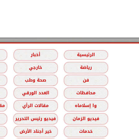
الرئيسية
أخبار
رياضة
خارجي
فن
صحة وطب
محافظات
العدد الورقي
وا إسلاماه
مقالات الرأي
مقا
فيديو الزمان
فيديو رئيس التحرير
خدمات
خير أجناد الأرض