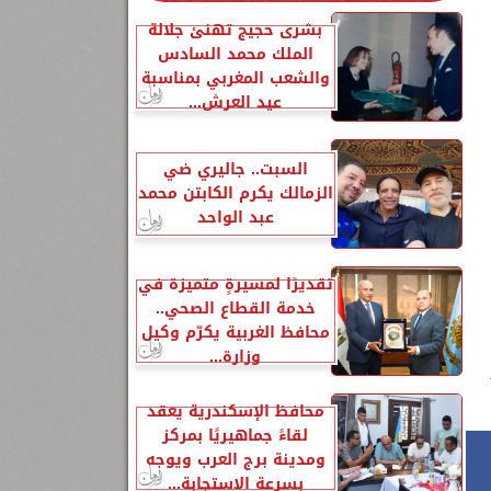
بشرى حجيج تهنئ جلالة
الملك محمد السادس
والشعب المغربي بمناسبة
عيد العرش...
السبت.. جاليري ضي
الزمالك يكرم الكابتن محمد
عبد الواحد
تقديرًا لمسيرةٍ متميزة في
خدمة القطاع الصحي..
محافظ الغربية يكرّم وكيل
وزارة...
محافظ الإسكندرية يعقد
لقاءً جماهيريًا بمركز
ومدينة برج العرب ويوجه
بسرعة الاستجابة...