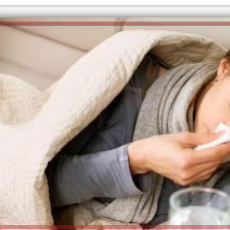
الكاتبة إلهام شرشر تهنئ الرئيس
السيسي بعيد ميلاده وتُشيد بجهوده
إلهام شرشر تكتب: دي مبقتش كورة..
في بناء الدولة
دي سياسة