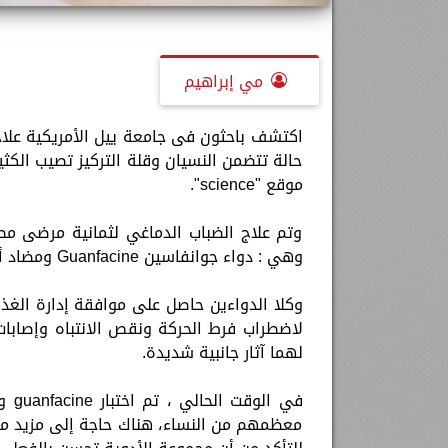
مي إبراهيم
اكتشف باحثون فى جامعة ييل الأمريكية علاجا
حالة تتضمن النسيان وقلة التركيز تصيب الك
موقع "science".
وتم علاج الضباب الدماغي لثمانية مرضى مص
وهي : دواء جوانفاسين Guanfacine ومضاد أكسدة يسمى N-acetylcysteine (NAC).
لاضطراب فرط الحركة ونقص الانتباه وإصابات
لهما آثار جانبية شديدة.
معظمهم من النساء، هناك حاجة إلى مزيد من 