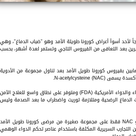
ً لأحد أسوأ أعراض كورونا طويلة الأمد وهو "ضباب الدماغ"، وهي
ثيرين بعد التعافى من الفيروس التاجي وتستمر لعدة أشهر، بحسب
ابين بفيروس كورونا طويل الأمد بعد تناول مجموعة من الأدوية
وكلا الدواءين حاصل على موافقة إدارة الغذاء والدواء الأمريكية (FDA) ومتوفر على نطاق واسع للعلاج الآمن
 الدماغ الرضحية ومتلازمة توريت واضطراب ما بعد الصدمة وليس
في الوقت الحالي ، تم اختبار guanfacine و NAC فقط على مجموعة صغيرة من مرضى كورونا طويل الأمد
التجارب السريرية المكثفة باستخدام عناصر تحكم الدواء الوهمي