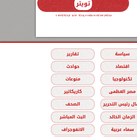
تويتر
Tweets by elzmannewseg
سياسة
تقارير
اقتصاد
حوادث
تكنولوجيا
منوعات
مصر العظمى
كاريكاتير
ل رئيس التحرير
الصحف
الزمان الخالد
البث المباشر
سماء عربية
الانفوجراف