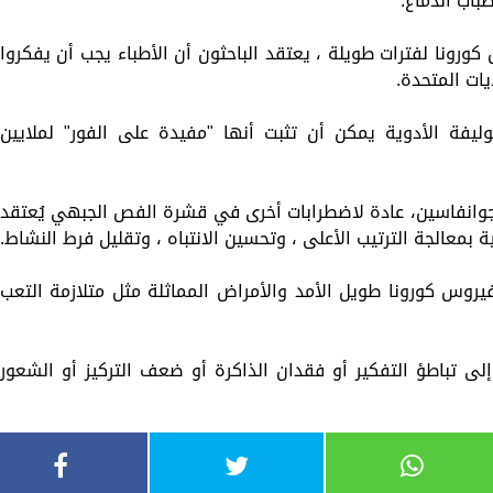
باب الدماغ.
كورونا لفترات طويلة ، يعتقد الباحثون أن الأطباء يجب أن يفكروا
ات المتحدة.
ليفة الأدوية يمكن أن تثبت أنها "مفيدة على الفور" لملايين
جوانفاسين، عادة لاضطرابات أخرى في قشرة الفص الجبهي يُعتقد
ة بمعالجة الترتيب الأعلى ، وتحسين الانتباه ، وتقليل فرط النشاط.
فيروس كورونا طويل الأمد والأمراض المماثلة مثل متلازمة التعب
 إلى تباطؤ التفكير أو فقدان الذاكرة أو ضعف التركيز أو الشعور