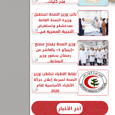
فتح كليات...
نائب وزير الصحة تستقبل
وزيرة الصحة العامة
بمدغشقر وتستعرض
التجربة المصرية في...
وزير الصحة يفتتح مصنع
«إيبيكو 3» بالعاشر من
رمضان بحضور وزير
الصناعة...
نقابة الأطباء تخاطب وزير
الصحة لسرعة إعلان حركة
الأطباء الأساسية لعام
2026
آخر الأخبار