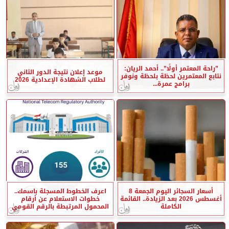
”راحة المعتمر أولًا”.. أحمد الريان:
موعد إعلان نتيجة الدور الثاني
نتابع المعتمرين لحظة بلحظة ونوفر
لطلاب الشهادة الإعدادية 2026
برامج عمرة...
أسعار السجائر اليوم الجمعة 8
اعرف الخطوط المسجلة باسمك..
أغسطس 2026 بعد الزيادة.. القائمة
خطوات الاستعلام عن أرقام
الكاملة
المحمول المرتبطة بالرقم القومي