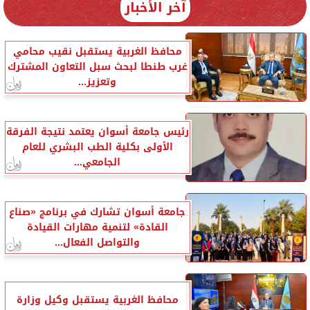
آخر الأخبار
محافظ الغربية يستقبل نقيب محامي
غرب طنطا لبحث سبل التعاون المشترك
وتعزيز...
رئيس جامعة أسوان يعتمد نتيجة الفرقة
الأولى بكلية الطب البشري للعام
الجامعي...
جامعة أسوان تشارك في برنامج «صناع
القادة» لتنمية مهارات القيادة
والتواصل الفعال...
محافظ الغربية يستقبل وكيل وزارة