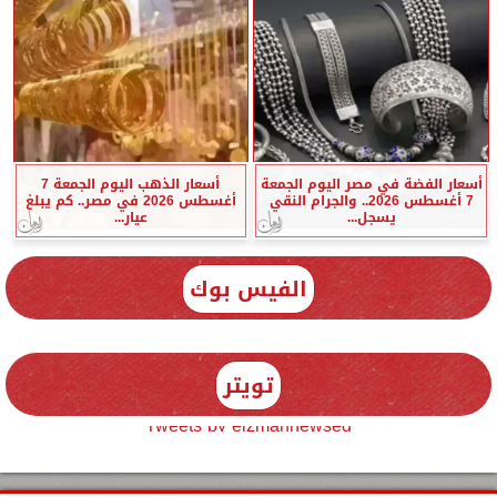
أسعار الفضة في مصر اليوم الجمعة
أسعار الذهب اليوم الجمعة 7
7 أغسطس 2026.. والجرام النقي
أغسطس 2026 في مصر.. كم يبلغ
يسجل...
عيار...
الفيس بوك
تويتر
Tweets by elzmannewseg