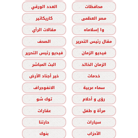
محافظات
العدد الورقي
مصر العظمى
كاريكاتير
وا إسلاماه
مقالات الرأي
مقال رئيس التحرير
الصحف
فيديو الزمان
فيديو رئيس التحرير
الزمان الخالد
البث المباشر
خدمات
خير أجناد الأرض
سماء عربية
الانفوجراف
رؤى و أحلام
توك شو
مرأة و طفل
عقارات
سيارات
حارتنا
الأحزاب
بنوك