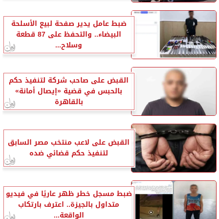
ضبط عامل يدير صفحة لبيع الأسلحة
البيضاء.. والتحفظ على 87 قطعة
وسلاح...
القبض على صاحب شركة لتنفيذ حكم
بالحبس في قضية «إيصال أمانة»
بالقاهرة
القبض على لاعب منتخب مصر السابق
لتنفيذ حكم قضائي ضده
ضبط مسجل خطر ظهر عاريًا في فيديو
متداول بالجيزة.. اعترف بارتكاب
الواقعة...