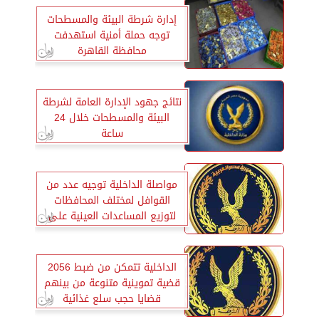
إدارة شرطة البيئة والمسطحات
توجه حملة أمنية استهدفت
محافظة القاهرة
نتائج جهود الإدارة العامة لشرطة
البيئة والمسطحات خلال 24
ساعة
مواصلة الداخلية توجيه عدد من
القوافل لمختلف المحافظات
لتوزيع المساعدات العينية على
المواطنين
الداخلية تتمكن من ضبط 2056
قضية تموينية متنوعة من بينهم
قضايا حجب سلع غذائية