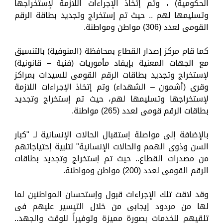
الحكومية) ، وتم إتخاذ الإجراءات اللازمة لإستخراجها
وتسليمها لهم .. حيث تم إستخراج وتجديد بطاقة الرقم
القومى لعدد (306) مواطن ومواطنة.
كما قام مركز إصدار القطاع بمحافظة (المنوفية) بالتنسيق
مع الجهات المعنية بإيفاد مأموريات (فنية – قانونية)
لإستخراج وتجديد بطاقات الرقم القومى للسيدات بمراكز
وقرى (أشمون – الشهداء) وتم إتخاذ الإجراءات اللازمة
لإستخراجها وتسليمها لهم، حيث تم إستخراج وتجديد
بطاقات الرقم قومى لعدد (265) مواطنة.
بالإضافة إلى مواصلة إستقبال الحالات الإنسانية لـ "كبار
السن وذوى الهمم والحالات الإنسانية" لتلبية إحتياجاتهم
من مصدرات القطاع.. حيث تم إستخراج وتجديد بطاقات
الرقم القومى لعدد (200) مواطن ومواطنة.
وقد لاقت تلك الإجراءات قبول وإستحسان المواطنين لما
لها من مردود إيجابى من خلال التيسير عليهم فى
تلقيهم للخدمات بصورة مميزة وتوفيراً للوقت والجهد..