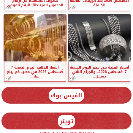
أغسطس 2026 بعد الزيادة.. القائمة
خطوات الاستعلام عن أرقام
الكاملة
المحمول المرتبطة بالرقم القومي
أسعار الفضة في مصر اليوم الجمعة
أسعار الذهب اليوم الجمعة 7
7 أغسطس 2026.. والجرام النقي
أغسطس 2026 في مصر.. كم يبلغ
يسجل...
عيار...
الفيس بوك
تويتر
Tweets by elzmannewseg