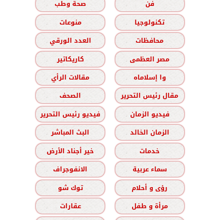
فن
صحة وطب
تكنولوجيا
منوعات
محافظات
العدد الورقي
مصر العظمى
كاريكاتير
وا إسلاماه
مقالات الرأي
مقال رئيس التحرير
الصحف
فيديو الزمان
فيديو رئيس التحرير
الزمان الخالد
البث المباشر
خدمات
خير أجناد الأرض
سماء عربية
الانفوجراف
رؤى و أحلام
توك شو
مرأة و طفل
عقارات