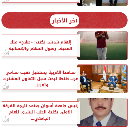
آخر الأخبار
إلهام شرشر تكتب: «صلاح» ملك
المحبة.. رسول السلام والإنسانية
محافظ الغربية يستقبل نقيب محامي
غرب طنطا لبحث سبل التعاون المشترك
وتعزيز...
رئيس جامعة أسوان يعتمد نتيجة الفرقة
الأولى بكلية الطب البشري للعام
الجامعي...