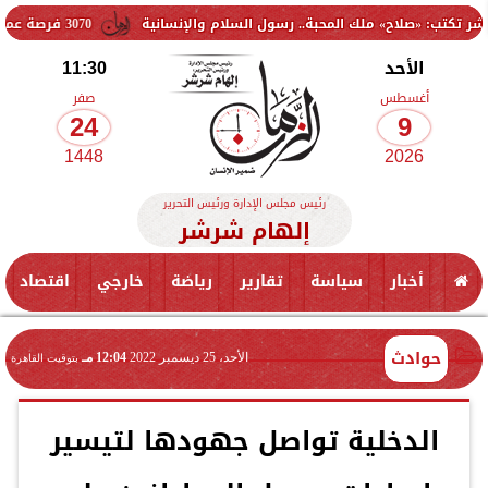
 ملك المحبة.. رسول السلام والإنسانية
3070 فرصة عمل جديدة بالقطاع الخاص.. وظائف برواتب تصل إلى 9500 جنيه
الأحد
11:30
أغسطس
صفر
24
9
1448
2026
رئيس مجلس الإدارة ورئيس التحرير
إلهام شرشر
أخبار
سياسة
تقارير
رياضة
خارجي
اقتصاد
حوادث
الأحد، 25 ديسمبر 2022
12:04 مـ
بتوقيت القاهرة
الدخلية تواصل جهودها لتيسير