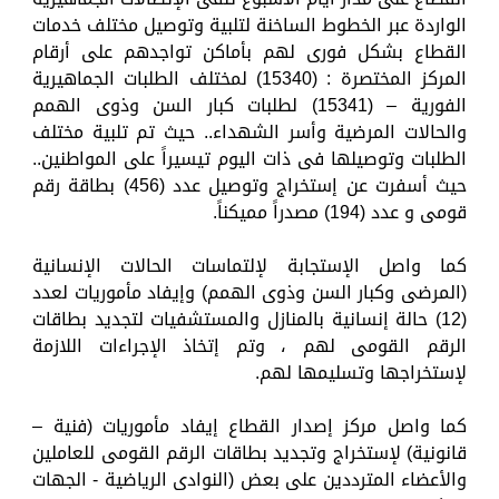
الواردة عبر الخطوط الساخنة لتلبية وتوصيل مختلف خدمات
القطاع بشكل فورى لهم بأماكن تواجدهم على أرقام
المركز المختصرة : (15340) لمختلف الطلبات الجماهيرية
الفورية – (15341) لطلبات كبار السن وذوى الهمم
والحالات المرضية وأسر الشهداء.. حيث تم تلبية مختلف
الطلبات وتوصيلها فى ذات اليوم تيسيراً على المواطنين..
حيث أسفرت عن إستخراج وتوصيل عدد (456) بطاقة رقم
قومى و عدد (194) مصدراً مميكناً.
كما واصل الإستجابة لإلتماسات الحالات الإنسانية
(المرضى وكبار السن وذوى الهمم) وإيفاد مأموريات لعدد
(12) حالة إنسانية بالمنازل والمستشفيات لتجديد بطاقات
الرقم القومى لهم ، وتم إتخاذ الإجراءات اللازمة
لإستخراجها وتسليمها لهم.
كما واصل مركز إصدار القطاع إيفاد مأموريات (فنية –
قانونية) لإستخراج وتجديد بطاقات الرقم القومى للعاملين
والأعضاء المترددين على بعض (النوادى الرياضية - الجهات