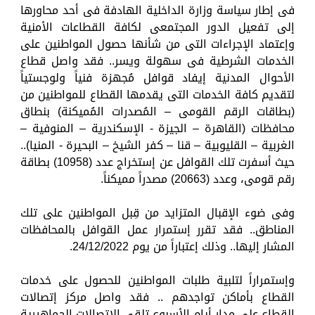
فى إطار سياسة وزارة الداخلية الهادفة فى أحد محاورها
إلى تفعيل الدور المجتمعى لكافة القطاعات الأمنية
وإعتماد الإجراءات التى من شأنها حصول المواطنين على
الخدمات الشرطية فى سهولة ويسر.. فقد واصل قطاع
الأحوال المدنية إيفاد قوافل مُجهزة فنياً ولوجستياً
لتقديم كافة الخدمات التى يقدمها القطاع للمواطنين من
(بطاقات الرقم القومى – المُصدرات المُميكنة) بنطاق
محافظات (القاهرة – الجيزة - الإسكندرية – المنوفية –
الغربية – القليوبية – قنا – كفر الشيخ – البحيرة - المنيا)..
حيث أسفرت تلك القوافل عن إستخراج عدد (10958) بطاقة
رقم قومى، وعدد (20663) مصدراً مميكناً.
وفى ضوء الإقبال المتزايد من قِبل المواطنين على تلك
المناطق.. فقد تقرر إستمرار عمل القوافل بالمحافظات
المشار إليها.. وذلك إعتباراً من يوم 24/12/2022.
وإستمراراً لتلبية طلبات المواطنين للحصول على خدمات
القطاع بأماكن تواجدهم .. فقد واصل مركز إتصالات
القطاع على مدار أيام الأسبوع تلقى الإتصالات الجماهيرية