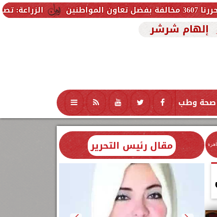
الزراعة: تصدر 712 ترخيص تشغيل جديد لمشروعات الثروة الحيوانية والداجنة.. وتسجيل 832 مخلوط أعلاف
إلهام شرشر
صحة وطب
تكنولوجيا
منوعات
محافظات
مقال رئيس التحرير
اهرة