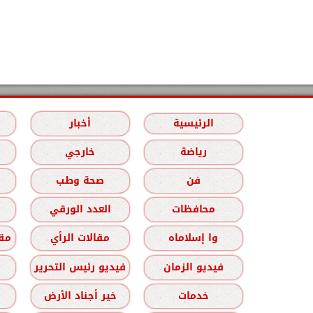
الرئيسية
أخبار
رياضة
خارجي
فن
صحة وطب
محافظات
العدد الورقي
وا إسلاماه
مقالات الرأي
مقا
فيديو الزمان
فيديو رئيس التحرير
خدمات
خير أجناد الأرض