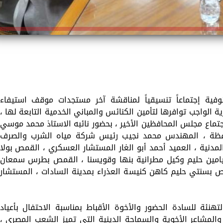
نوفية إجتماعاً تنسيقياً لمناقشة آخر مستجدات موقف استيفاء
ية الواجب توافرها لتأمين الكنائس والمباني الخدمية التابعة لها ،
اجتماع مجلس المحافظين الأخير ، بحضور نائبه الاستاذ محمد موسي
حافظة ، المهندس محمد نجيب رئيس شركة مياه الشرب والصرف
مدنية ، العميد أحمد أبو الغار المستشار العسكري ، القمص بولا
يامين حليم وكيل مطرانية بنها وقويسنا ، القمص بطرس سمعان
ص بسنتي حليم كاهن كنيسة العذراء بمدينة السادات ، المستشار
هنئة للسادة الحضور والأخوة الأقباط بمناسبة الاحتفال بأعياد
ة والمشاعر الأخوية والسماحة الدينية التى تميز الشعب المصرى ،