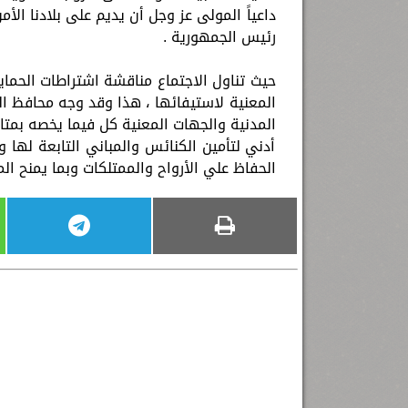
داعياً المولى عز وجل أن يديم على بلادنا ال
رئيس الجمهورية .
حيث تناول الاجتماع مناقشة اشتراطات الحماية
المعنية لاستيفائها ، هذا وقد وجه محافظ ا
المدنية والجهات المعنية كل فيما يخصه بمتاب
أدني لتأمين الكنائس والمباني التابعة لها 
الحفاظ علي الأرواح والممتلكات وبما يمنح ا