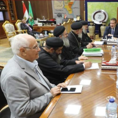
الكاتبة إلهام شرشر تهنئ الرئيس
السيسي بعيد ميلاده وتُشيد بجهوده
إلهام شرشر تكتب: دي مبقتش كورة..
في بناء الدولة
دي سياسة