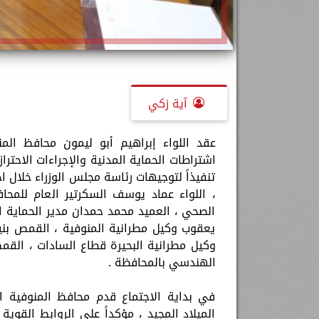
آية زكي
عقد اللواء إبراهيم أبو ليمون محافظ الم
اشتراطات الحماية المدنية والإجراءات الاحتراز
تنفيذاً لتوجيهات رئاسة مجلس الوزراء خلال 
، اللواء عماد يوسف السكرتير العام للم
الصحي ، العميد محمد حمدان مدير الحماية ال
يعقوب وكيل مطرانية المنوفية ، القمص بن
وكيل مطرانية البحيرة قطاع السادات ، القم
الهندسي بالمحافظة .
في بداية الاجتماع قدم محافظ المنوفية الت
الميلاد المجيد ، مؤكداً على الروابط القوي