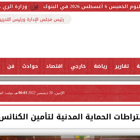
وزارة الري حررنا 3607 مخالفة بفضل تعاون المواطنين
رئيس مجلس الإدارة ورئيس التحرير
ة
تقارير
رياضة
خارجي
اقتصاد
حوادث
فن
الإثنين، 26 ديسمبر 2022
06:03 مـ
بتوقيت الق
اطات الحماية المدنية لتأمين الكنائس