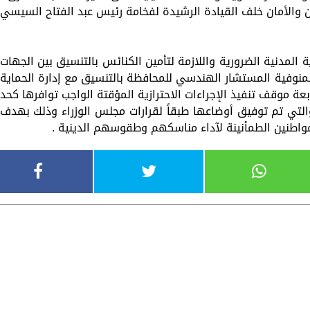
أمن والأمان خلف القيادة الرشيدة لفخامة رئيس عبد الفتاح السيسي
 المدنية الضرورية واللازمة لتأمين الكنائس بالتنسيق بين الجهات
لمنوفية المستشار الهندسي للمحافظة بالتنسيق مع إدارة الحماية
عة موقف تنفيذ الإجراءات الاحترازية المؤقتة الواجب توافرها كحد
والتي تم توفيق أوضاعها طبقاً لقرارات مجلس الوزراء وذلك بهدف
لمواطنين الطمأنينة لآداء مناسكهم وطقوسهم الدينية .