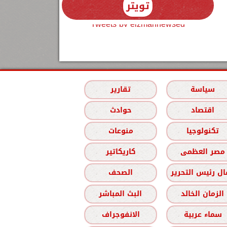
تويتر
Tweets by elzmannewseg
سياسة
تقارير
اقتصاد
حوادث
تكنولوجيا
منوعات
مصر العظمى
كاريكاتير
ل رئيس التحرير
الصحف
الزمان الخالد
البث المباشر
سماء عربية
الانفوجراف