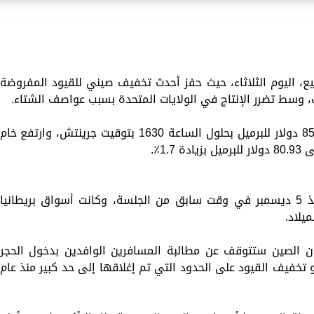
، اليوم الثلاثاء، حيث حفز أحدث تخفيف صيني للقيود المفروضة
 وسط تضرر الإنتاج في الولايات المتحدة بسبب عواصف الشتاء.
وارتفع خام برنت 1.52 دولار أو 1.8٪ إلى 85.44 دولار للبرميل بحلول الساعة 1630 بتوقيت جرينتش، وارتفع خام
وسجل كلا المعيارين أعلى مستوى لهما منذ 5 ديسمبر في وقت سابق من الجلسة، وكانت أسواق بريطانيا
يلاد.
إن الصين ستتوقف عن مطالبة المسافرين الوافدين بدخول الحجر
وة كبيرة نحو تخفيف القيود على الحدود التي تم إغلاقها إلى حد كبير منذ عام