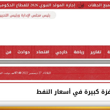
إجازة المولد النبوي 2026 للقطاع الحكومي والخاص.. اعرف الموعد وعدد أيام العطلة
رئيس مجلس الإدارة ورئيس التحرير
ة
تقارير
رياضة
خارجي
اقتصاد
حوادث
فن
الثلاثاء، 27 ديسمبر 2022
07:40 مـ
بتوقيت الق