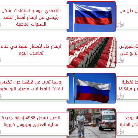
 إنتاج 500 مليون طن من
اقتصادي: روسيا استفادت بشكل
رئيسي من ارتفاع أسعار النفط
السنوات الماضية
ة بفيروس
ارتفاع حاد لأسعار النفط في ختام
لرابع على
تعاملات اليوم
ط تغطية
روسيا تعرب عن قلقها جراء تكدس
عبر مياهها
ناقلات النفط قرب مضيق البوسفور
ا يوجد
الصين تسجل 4988 إصابة جديدة
ل الفترة
محلية العدوى بفيروس كورونا