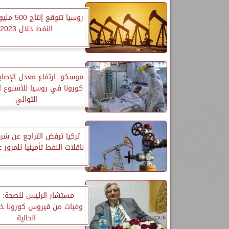
روسيا تتوقع
النفط خلال 2023
موسكو: ارتفاع معدل الإصاب
كورونا في روسيا للأسبوع ا
التوالي
تركيا ترفض التراجع عن شر
ناقلات النفط تأمينيا للمرور 
مستشار الرئيس للصحة: ل
وفيات من فيروس كورونا خلا
الحالية