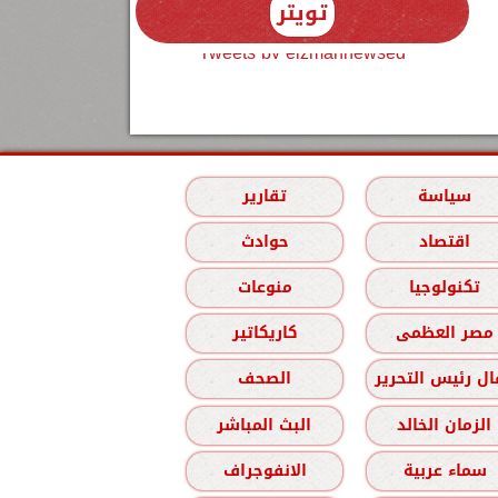
تويتر
Tweets by elzmannewseg
سياسة
تقارير
اقتصاد
حوادث
تكنولوجيا
منوعات
مصر العظمى
كاريكاتير
ل رئيس التحرير
الصحف
الزمان الخالد
البث المباشر
سماء عربية
الانفوجراف