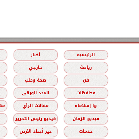
الرئيسية
أخبار
رياضة
خارجي
فن
صحة وطب
محافظات
العدد الورقي
وا إسلاماه
مقالات الرأي
مقا
فيديو الزمان
فيديو رئيس التحرير
خدمات
خير أجناد الأرض