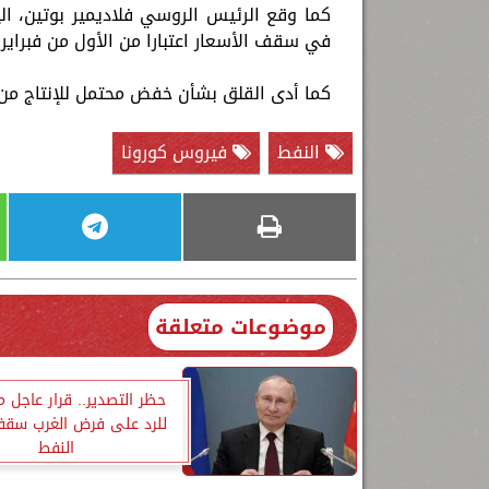
كما وقع الرئيس الروسي فلاديمير بوتين، الي
في سقف الأسعار اعتبارا من الأول من فبراي
كما أدى القلق بشأن خفض محتمل للإنتاج من 
النفط
فيروس كورونا
موضوعات متعلقة
حظر التصدير.. قرار عاجل م
للرد على فرض الغرب سقفا
النفط