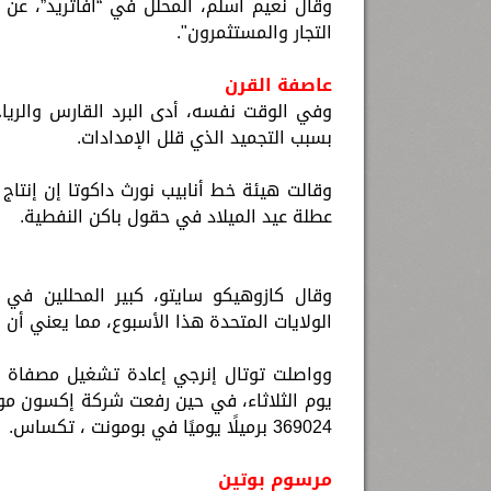
وقال نعيم أسلم، المحلل في “أفاتريد”، عن
التجار والمستثمرون".
عاصفة القرن
وفي الوقت نفسه، أدى البرد القارس والري
بسبب التجميد الذي قلل الإمدادات.
عطلة عيد الميلاد في حقول باكن النفطية.
وقال كازوهيكو سايتو، كبير المحللين في
الولايات المتحدة هذا الأسبوع، مما يعني أن ا
يوم الثلاثاء، في حين رفعت شركة إكسون مو
369024 برميلًا يوميًا في بومونت ، تكساس.
مرسوم بوتين