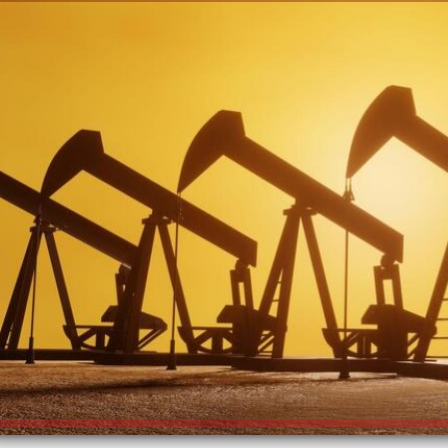
الكاتبة إلهام شرشر تهنئ الرئيس
السيسي بعيد ميلاده وتُشيد بجهوده
إلهام شرشر تكتب: دي مبقتش كورة..
في بناء الدولة
دي سياسة