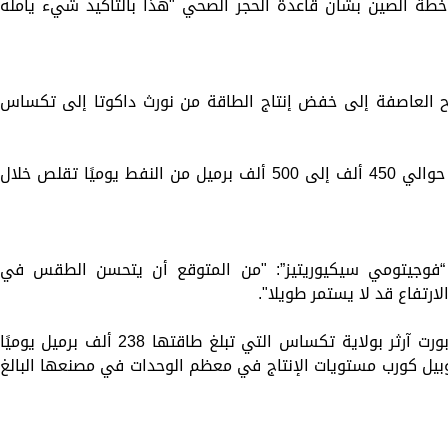
 خطة الصين بشأن قاعدة الحجر الصحي "هذا بالتأكيد شيء يأمله
اح العاصفة إلى خفض إنتاج الطاقة من نورث داكوتا إلى تكساس
وقالت هيئة خط أنابيب نورث داكوتا إن إنتاج حوالي 450 ألف إلى 500 ألف برميل من النفط يوميًا تقلص خلال
 “فوجيتومي سيكيوريتيز”: "من المتوقع أن يتحسن الطقس في
لارتفاع قد لا يستمر طويلا".
وواصلت توتال إنرجي إعادة تشغيل مصفاة بورت آرثر بولاية تكساس التي تبلغ طاقتها 238 ألف برميل يوميًا
بيل كورب مستويات الإنتاج في معظم الوحدات في مصنعها البالغ