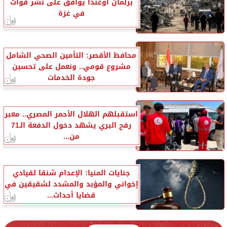
برلمان أوغندا يوافق على نشر قوات
في غزة
محافظ الأقصر: التأمين الصحي الشامل
مشروع قومي.. ونعمل على تحسين
جودة الخدمات
استقبلهم الهلال الأحمر المصري.. معبر
رفح البري يشهد دخول الدفعة الـ71
من...
جنايات المنيا: الإعدام شنقا لقيادي
إخواني والمؤبد والمشدد لشقيقين في
قضايا أحداث...