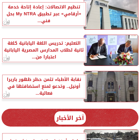
تنظيم الاتصالات: إعادة إتاحة خدمة
«أرقامي» عبر تطبيق My NTRA بحل
فني...
التعليم: تدريس اللغة اليابانية كلغة
ثانية لطلاب المدارس المصرية اليابانية
اعتبارا من...
نقابة الأطباء تثمن حظر ظهور باربرا
أونيل.. وتدعو لمنع استضافتها في
فعالية...
آخر الأخبار