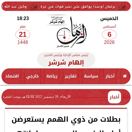
 أوغندا يوافق على نشر قوات في غزة
وكيل عبد الله السعيد: لم يتواص
الخميس
18:23
أغسطس
صفر
21
6
1448
2026
رئيس مجلس الإدارة ورئيس التحرير
إلهام شرشر
أخبار
سياسة
تقارير
رياضة
خارجي
اقتصاد
أخبار
الأربعاء، 28 ديسمبر 2022
12:32 مـ
بتوقيت القاهرة
بطلات من ذوي الهمم يستعرضن