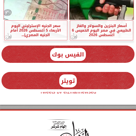
أسعار البنزين والسولار والغاز
سعر الجنيه الإسترليني اليوم
الطبيعي في مصر اليوم الخميس 6
الأربعاء 5 أغسطس 2026 أمام
أغسطس 2026
الجنيه المصري|...
الفيس بوك
تويتر
Tweets by elzmannewseg