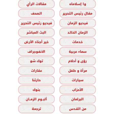
وا إسلاماه
مقالات الرأي
مقال رئيس التحرير
الصحف
فيديو الزمان
فيديو رئيس التحرير
الزمان الخالد
البث المباشر
خدمات
خير أجناد الأرض
سماء عربية
الانفوجراف
رؤى و أحلام
توك شو
مرأة و طفل
عقارات
سيارات
حارتنا
الأحزاب
بنوك
البرلمان
ألبــوم الزمــان
من القدس
ترجمة