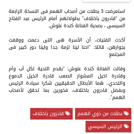
استعرضت 3 بطلات من أصحاب الهمم فى النسخة الرابعة
من "قادرون باختلاف" بطولاتهم أمام الرئيس عبد الفتاح
السيسى ، بصحبة الفنانة كندة علوش.
أكدت الفتيات، أن الأسرة هى التى دعمت ووقفت
بجوارهن، قائلا: "احنا لينا لزمة جدا ولينا دور كبير فى
المجتمع
وقالت الفنانة كندة علوش: "بقدم التحية لكل أب وأم
وقادرة اخيل المشوار الصعب قادرة اتخيل الدموع
والتحدي.. هما الأبطال الحقيقيين شكرا سيادة الرئيس
وبفضل قادرون باختلاف، فخورين بما تحقق لأصحاب
الهمم".
بطلات من ذوي الهمم
قادرون باختلاف
الرئيس السيسي