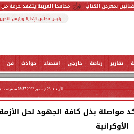
لكتاب
محافظ الغربية يتفقد حزمة من المشروعات الخد
رئيس مجلس الإدارة ورئيس التحرير
ة
تقارير
رياضة
خارجي
اقتصاد
حوادث
فن
الأربعاء، 28 ديسمبر 2022
08:37 مـ
بتوقيت الق
د مواصلة بذل كافة الجهود لحل الأزمة
الأوكرانية