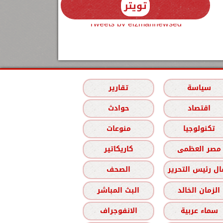
تويتر
Tweets by elzmannewseg
سياسة
تقارير
اقتصاد
حوادث
تكنولوجيا
منوعات
مصر العظمى
كاريكاتير
ل رئيس التحرير
الصحف
الزمان الخالد
البث المباشر
سماء عربية
الانفوجراف