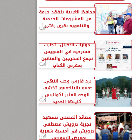
محافظ الغربية يتفقد حزمة
من المشروعات الخدمية
والتنموية بقرى زفتى
حوارات الأجيال.. تجارب
مسرحية في السويس
تجمع المخرجين والفنانين
بمعرض الكتاب
برد قارس وحب انتهى..
quot;ياليناquot; تكشف
الوجه المثير لكواليس
كليبها الجديد
قصائد الفصحى تستعيد
تجربة درويش مصطفى
درويش في أمسية شعرية
بمعرض السويس...