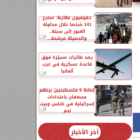
حقوقيون مغاربة: مصرع
141 شخصا خلال محاولة
العبور إلى سبتة..
والحصيلة مرشحة...
رصد طائرات مسيّرة فوق
قاعدة عسكرية في غرب
ألمانيا
إصابة 6 فلسطينيين بينهم
مسعفان باعتداءات
إسرائيلية في نابلس وبيت
لحم
آخر الأخبار