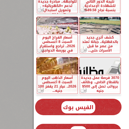
نتيجة الدور الثاني
للواجهة.. مبادرة جديدة
للشهادة الإعدادية
لدعم «الكهربائية»
بنسبة نجاح 89.58%
وتمويل استبدال
السيارات...
كشف أثري جديد
أسعار الفراخ اليوم
بالدقهلية.. جبانة تمتد
السبت 8 أغسطس
من عصر ما قبل
2026.. تراجع واستقرار
الأسرات حتى...
في بورصة الدواجن
3070 فرصة عمل جديدة
أسعار الذهب اليوم
بالقطاع الخاص.. وظائف
السبت 8 أغسطس
برواتب تصل إلى 9500
2026.. عيار 21 يقفز 100
جنيه
جنيه...
الفيس بوك