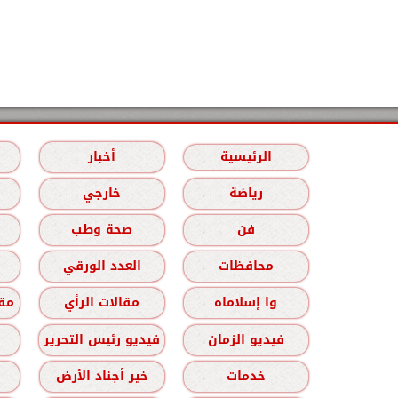
الرئيسية
أخبار
رياضة
خارجي
فن
صحة وطب
محافظات
العدد الورقي
وا إسلاماه
مقالات الرأي
مقا
فيديو الزمان
فيديو رئيس التحرير
خدمات
خير أجناد الأرض