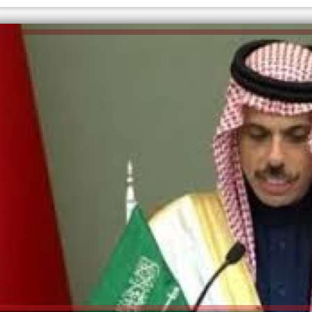
إلهام شرشر تكتب: دي مبقتش كورة..
إلهام شرشر تكتب: «صلاح» ملك
دي سياسة
المحبة.. رسول السلام والإنسانية