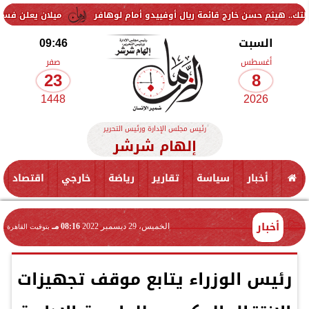
 حسن خارج قائمة ريال أوفييدو أمام لوهافر
ميلان يعلن فسخ عقد إسماعي
السبت
09:46
أغسطس
صفر
23
8
1448
2026
رئيس مجلس الإدارة ورئيس التحرير
إلهام شرشر
أخبار
سياسة
تقارير
رياضة
خارجي
اقتصاد
أخبار
الخميس، 29 ديسمبر 2022
08:16 مـ
بتوقيت القاهرة
رئيس الوزراء يتابع موقف تجهيزات