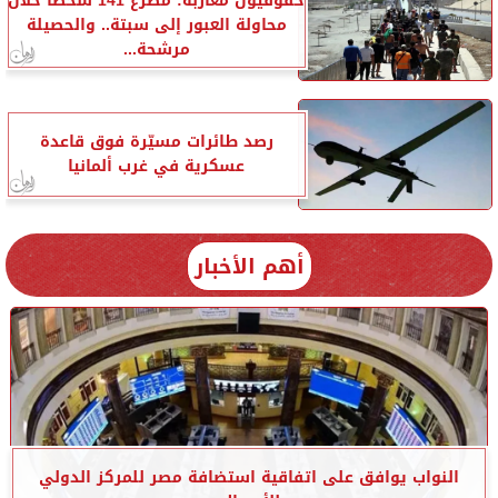
حقوقيون مغاربة: مصرع 141 شخصا خلال
محاولة العبور إلى سبتة.. والحصيلة
مرشحة...
رصد طائرات مسيّرة فوق قاعدة
عسكرية في غرب ألمانيا
أهم الأخبار
النواب يوافق على اتفاقية استضافة مصر للمركز الدولي