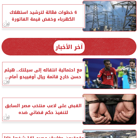
6 خطوات فعّالة لترشيد استهلاك
الكهرباء وخفض قيمة الفاتورة
آخر الأخبار
مع احتمالية انتقاله إلى سيلتك.. هيثم
حسن خارج قائمة ريال أوفييدو أمام...
القبض على لاعب منتخب مصر السابق
لتنفيذ حكم قضائي ضده