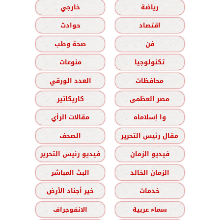
رياضة
خارجي
اقتصاد
حوادث
فن
صحة وطب
تكنولوجيا
منوعات
محافظات
العدد الورقي
مصر العظمى
كاريكاتير
وا إسلاماه
مقالات الرأي
مقال رئيس التحرير
الصحف
فيديو الزمان
فيديو رئيس التحرير
الزمان الخالد
البث المباشر
خدمات
خير أجناد الأرض
سماء عربية
الانفوجراف