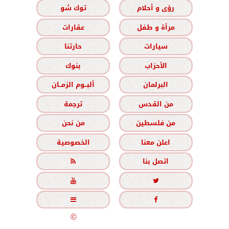
رؤى و أحلام
توك شو
مرأة و طفل
عقارات
سيارات
حارتنا
الأحزاب
بنوك
البرلمان
ألبــوم الزمــان
من القدس
ترجمة
من فلسطين
من نحن
اعلن معنا
الخصوصية
اتصل بنا





جميع الحقوق محفوظة
©