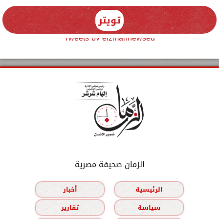
تويتر
Tweets by elzmannewseg
الزمان صحيفة مصرية
الرئيسية
أخبار
سياسة
تقارير