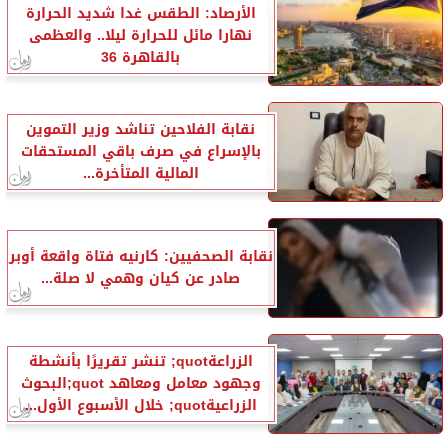
الأرصاد: الطقس غدا شديد الحرارة
نهارا مائل للحرارة ليلا.. والعظمى
بالقاهرة 36
نقابة الفلاحين تناشد وزير التموين
بالإسراع في صرف باقي المستحقات
المالية المتأخرة...
نقابة الصحفيين: كارنيه فتاة واقعة أوبر
صادر عن كيان وهمي لا صلة...
الزراعةquot; تنشر تقريرًا بأنشطة
وجهود معامل ومعاهد quot;البحوث
الزراعيةquot; خلال الأسبوع الأول...