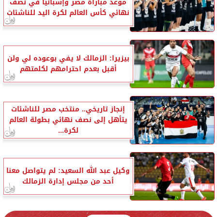
موعد مباراة مصر وإسبانيا في نصف
نهائي كأس العالم لكرة اليد للناشئات
بيزيرا: الزمالك لا يفي بوعوده لي ولن
أقبل بعدم احترامهم لكلمتهم
إنجاز تاريخي.. منتخب مصر للناشئات
يتأهل إلى نصف نهائي بطولة العالم
لكرة...
وكيل عبد الله السعيد: لم يتواصل معنا
أحد من مجلس إدارة الزمالك