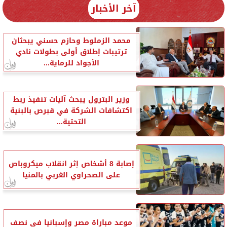
آخر الأخبار
محمد الزملوط وحازم حسني يبحثان
ترتيبات إطلاق أولى بطولات نادي
الأجواد للرماية...
وزير البترول يبحث آليات تنفيذ ربط
اكتشافات الشركة في قبرص بالبنية
التحتية...
إصابة 8 أشخاص إثر انقلاب ميكروباص
على الصحراوي الغربي بالمنيا
موعد مباراة مصر وإسبانيا في نصف