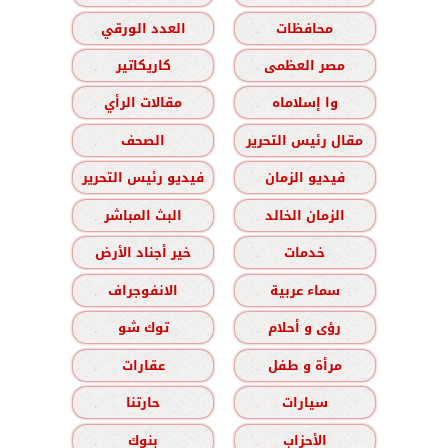
محافظات
العدد الورقي
مصر العظمى
كاريكاتير
وا إسلاماه
مقالات الرأي
مقال رئيس التحرير
الصحف
فيديو الزمان
فيديو رئيس التحرير
الزمان الخالد
البث المباشر
خدمات
خير أجناد الأرض
سماء عربية
الانفوجراف
رؤى و أحلام
توك شو
مرأة و طفل
عقارات
سيارات
حارتنا
الأحزاب
بنوك