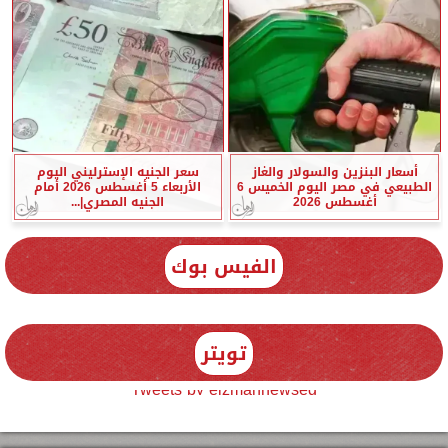
أسعار البنزين والسولار والغاز
سعر الجنيه الإسترليني اليوم
الطبيعي في مصر اليوم الخميس 6
الأربعاء 5 أغسطس 2026 أمام
أغسطس 2026
الجنيه المصري|...
الفيس بوك
تويتر
Tweets by elzmannewseg