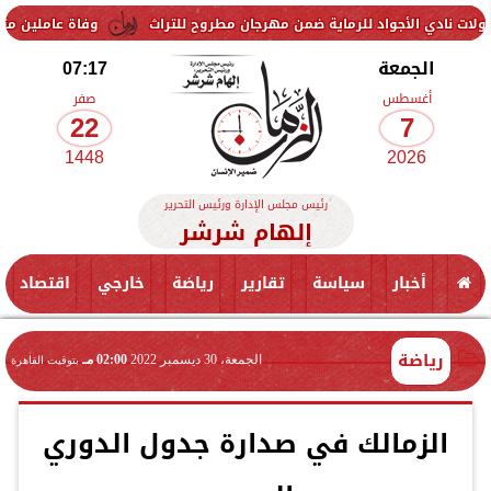
جواد للرماية ضمن مهرجان مطروح للتراث
وفاة عاملين متأثرين بإصابتهم
الجمعة
07:17
أغسطس
صفر
22
7
1448
2026
رئيس مجلس الإدارة ورئيس التحرير
إلهام شرشر
أخبار
سياسة
تقارير
رياضة
خارجي
اقتصاد
رياضة
الجمعة، 30 ديسمبر 2022
02:00 مـ
بتوقيت القاهرة
الزمالك في صدارة جدول الدوري