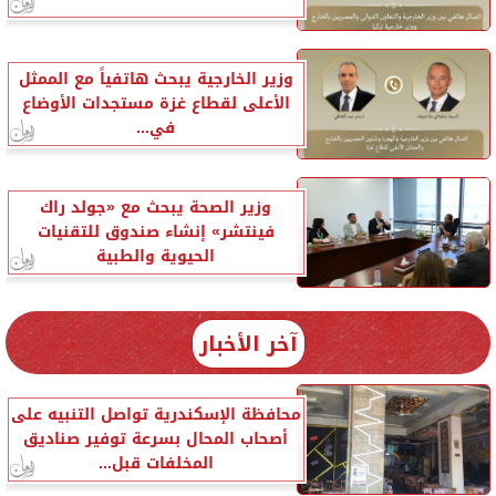
وزير الخارجية يبحث هاتفياً مع الممثل
الأعلى لقطاع غزة مستجدات الأوضاع
في...
وزير الصحة يبحث مع «جولد راك
فينتشر» إنشاء صندوق للتقنيات
الحيوية والطبية
آخر الأخبار
محافظة الإسكندرية تواصل التنبيه على
أصحاب المحال بسرعة توفير صناديق
المخلفات قبل...