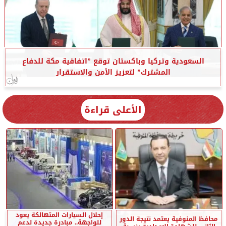
السعودية وتركيا وباكستان توقع ”اتفاقية مكة للدفاع
المشترك” لتعزيز الأمن والاستقرار
الأعلى قراءة
إحلال السيارات المتهالكة يعود
محافظ المنوفية يعتمد نتيجة الدور
للواجهة.. مبادرة جديدة لدعم