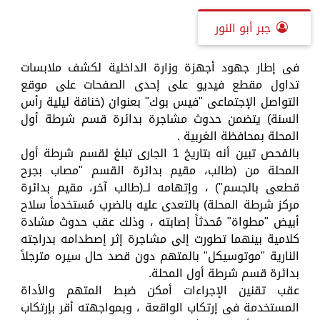
جبر أبو النور
فى إطار جهود أجهزة وزارة الداخلية لكشف ملابسات
تداول مقطع فيديو على إحدى الصفحات على موقع
التواصل الإجتماعى "فيس بوك" بعنوان (خناقة ليلية رأس
السنة) يتضمن حدوث مشاجرة بدائرة قسم شرطة أول
المحلة بمحافظة الغربية .
بالفحص تبين أنه بتاريخ 1 الجارى تبلغ لقسم شرطة أول
المحلة من (طالب، مقيم بدائرة القسم "مصاب بجرح
قطعى بالجسم") ، وإتهامه لــ(طالب آخر، مقيم بدائرة
مركز شرطة المحلة) بالتعدى عليه بالضرب مُستخدماً سلاح
أبيض "مطواة" مُحدثاً إصابته ، وذلك عقب حدوث مشادة
كلامية بينهما تطورت إلى مشاجرة إثر إصطدامه بدراجته
النارية "موتوسيكل" بالمتهم دون قصد حال سيره مترجلاً
بدائرة قسم شرطة أول المحلة.
عقب تقنين الإجراءات أمكن ضبط المتهم والأداة
المستخدمة فى إرتكاب الواقعة ، وبمواجهته أقر بإرتكاب