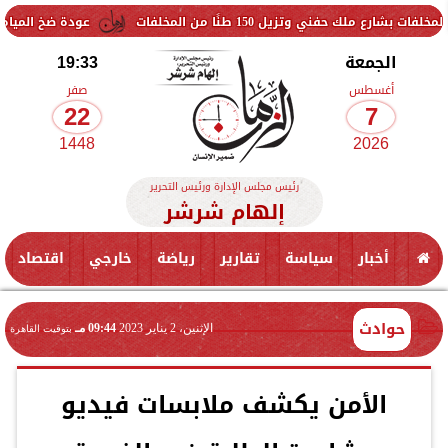
يل 150 طنًا من المخلفات
عودة ضخ المياه تدريجيًا لمناط
الجمعة
19:33
أغسطس
صفر
22
7
1448
2026
رئيس مجلس الإدارة ورئيس التحرير
إلهام شرشر
أخبار
سياسة
تقارير
رياضة
خارجي
اقتصاد
حوادث
الإثنين، 2 يناير 2023
09:44 مـ
بتوقيت القاهرة
الأمن يكشف ملابسات فيديو