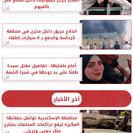
انفجار خزان كيميائيات داخل مصنع ملح
بالفيوم
اندلاع حريق داخل مخزن في منطقة
كرداسة والدفع بـ 8 سيارات إطفاء
أمام طفليها.. تفاصيل مقتل سيدة
طعنًا على يد زوجها في شبرا الخيمة
آخر الأخبار
محافظة الإسكندرية تواصل حملاتها
المكبرة لرفع تراكمات المخلفات بشارع
ملك حفني وتزيل...