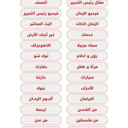
مقال رئيس التحرير
الصحف
فيديو الزمان
فيديو رئيس التحرير
الزمان الخالد
البث المباشر
خدمات
خير أجناد الأرض
سماء عربية
الانفوجراف
رؤى و أحلام
توك شو
مرأة و طفل
عقارات
سيارات
حارتنا
الأحزاب
بنوك
البرلمان
ألبــوم الزمــان
من القدس
ترجمة
من فلسطين
من نحن