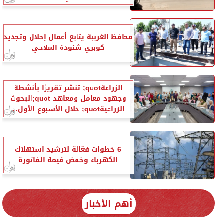
محافظ الغربية يتابع أعمال إحلال وتجديد
كوبري شنودة الملاحي
الزراعةquot; تنشر تقريرًا بأنشطة
وجهود معامل ومعاهد quot;البحوث
الزراعيةquot; خلال الأسبوع الأول...
6 خطوات فعّالة لترشيد استهلاك
الكهرباء وخفض قيمة الفاتورة
أهم الأخبار