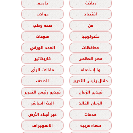
رياضة
خارجي
اقتصاد
حوادث
فن
صحة وطب
تكنولوجيا
منوعات
محافظات
العدد الورقي
مصر العظمى
كاريكاتير
وا إسلاماه
مقالات الرأي
مقال رئيس التحرير
الصحف
فيديو الزمان
فيديو رئيس التحرير
الزمان الخالد
البث المباشر
خدمات
خير أجناد الأرض
سماء عربية
الانفوجراف