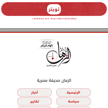
تويتر
Tweets by elzmannewseg
الزمان صحيفة مصرية
الرئيسية
أخبار
سياسة
تقارير