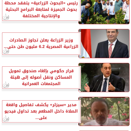
رئيس «البحوث الزراعية» يتفقد محطة
بحوث الجميزة لمتابعة البرامج البحثية
والإنتاجية المختلفة
وزير الزراعة يعلن تجاوز الصادرات
الزراعية المصرية 6.2 مليون طن حتى...
قرار حكومي بإلغاء صندوق تمويل
المساكن ونقل أصوله إلى هيئة
المجتمعات العمرانية
مدير «سيزلر» يكشف تفاصيل واقعة
الصلاة داخل المطعم بعد تداول فيديو
على...