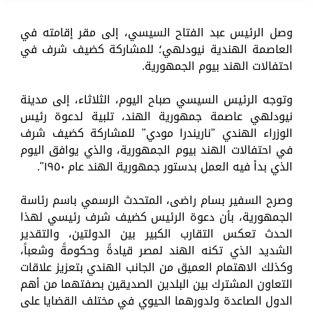
وصل الرئيس عبد الفتاح السيسي، إلى مقر إقامته في
العاصمة الهندية نيودلهي؛ للمشاركة كضيف شرف في
احتفالات الهند بيوم الجمهورية.
وتوجه الرئيس السيسي صباح اليوم، الثلاثاء، إلى مدينة
نيودلهي عاصمة جمهورية الهند، تلبية لدعوة رئيس
الوزراء الهندي "ناريندرا مودي" للمشاركة كضيف شرف
في احتفالات الهند بيوم الجمهورية، والذي يوافق اليوم
الذي بدأ فيه العمل بدستور جمهورية الهند عام ١٩٥٠".
وصرح السفير بسام راضى، المتحدث الرسمي باسم رئاسة
الجمهورية، بأن دعوة الرئيس كضيف شرف رئيسي لهذا
الحدث تعكس التقارب الكبير بين الدولتين، والتقدير
الشديد الذي تكنه الهند لمصر قيادةً وحكومةً وشعباً،
وكذلك الاهتمام العميق من الجانب الهندي بتعزيز علاقات
التعاون المشترك بين البلدين الصديقين بصفتهما من أهم
الدول الصاعدة ولدورهما الحيوي في مختلف القضايا على