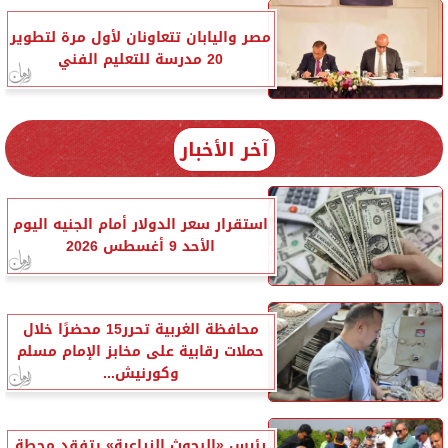
مصر واليابان تتعاونان لأول مرة لتطوير
20 مدرسة للتعليم الفني
آخر الأخبار
استقرار سعر الدولار أمام الجنيه اليوم
الأحد 9 أغسطس 2026
محافظة الغربية تحرر15 محضرًا خلال
حملات رقابية على مخابز الإمام مسلم
وكورنيش...
رئيس «البحوث الزراعية» يتفقد محطة