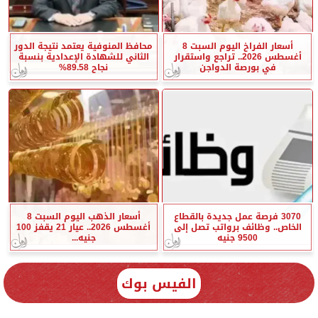
أسعار الفراخ اليوم السبت 8
محافظ المنوفية يعتمد نتيجة الدور
أغسطس 2026.. تراجع واستقرار
الثاني للشهادة الإعدادية بنسبة
في بورصة الدواجن
نجاح 89.58%
3070 فرصة عمل جديدة بالقطاع
أسعار الذهب اليوم السبت 8
الخاص.. وظائف برواتب تصل إلى
أغسطس 2026.. عيار 21 يقفز 100
9500 جنيه
جنيه...
الفيس بوك