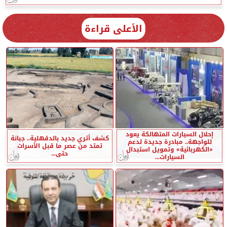
الأعلى قراءة
إحلال السيارات المتهالكة يعود
كشف أثري جديد بالدقهلية.. جبانة
للواجهة.. مبادرة جديدة لدعم
تمتد من عصر ما قبل الأسرات
«الكهربائية» وتمويل استبدال
حتى...
السيارات...