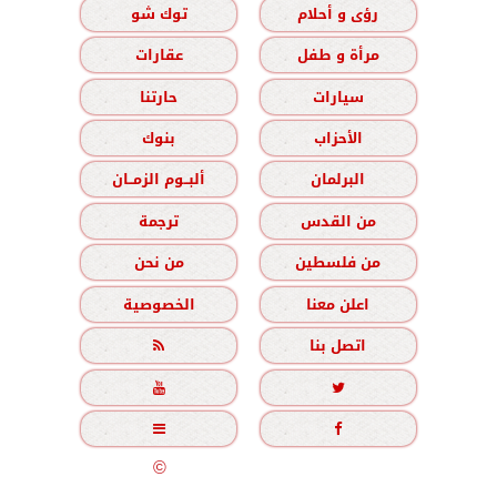
رؤى و أحلام
توك شو
مرأة و طفل
عقارات
سيارات
حارتنا
الأحزاب
بنوك
البرلمان
ألبــوم الزمــان
من القدس
ترجمة
من فلسطين
من نحن
اعلن معنا
الخصوصية
اتصل بنا





جميع الحقوق محفوظة
©