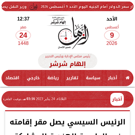
م الجنيه اليوم الأحد 9 أغسطس 2026
وزير النقل يصدر قرارًا بنزع
الأحد
12:37
أغسطس
صفر
24
9
1448
2026
رئيس مجلس الإدارة ورئيس التحرير
إلهام شرشر
أخبار
سياسة
تقارير
رياضة
خارجي
اقتصاد
أخبار
الثلاثاء، 24 يناير 2023
03:16 مـ
بتوقيت القاهرة
الرئيس السيسي يصل مقر إقامته