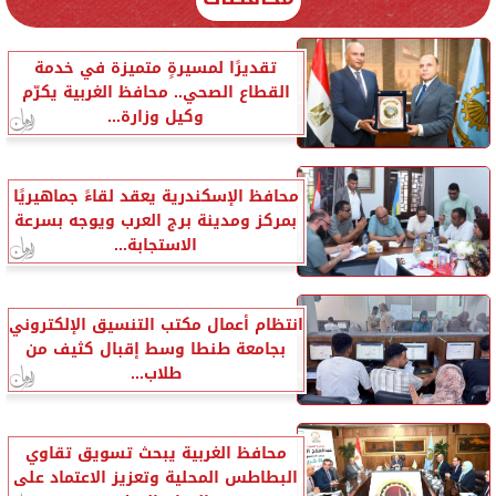
تقديرًا لمسيرةٍ متميزة في خدمة
القطاع الصحي.. محافظ الغربية يكرّم
وكيل وزارة...
محافظ الإسكندرية يعقد لقاءً جماهيريًا
بمركز ومدينة برج العرب ويوجه بسرعة
الاستجابة...
انتظام أعمال مكتب التنسيق الإلكتروني
بجامعة طنطا وسط إقبال كثيف من
طلاب...
محافظ الغربية يبحث تسويق تقاوي
البطاطس المحلية وتعزيز الاعتماد على