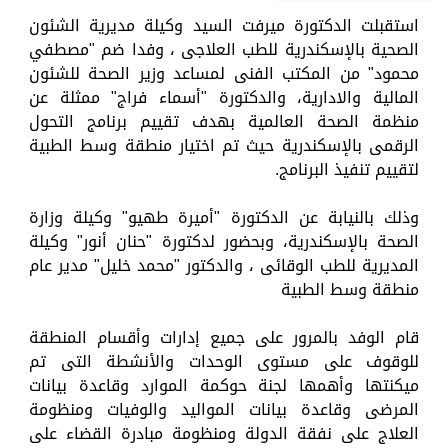
استقبلت الدكتورة ميرفت السيد وكيلة مديرية الشئون
الصحية بالإسكندرية للطب العلاجى ، وفدا ضم "مصطفي
محمود" من المكتب الفنى لمساعد وزير الصحة للشئون
المالية والادارية، والدكتورة "أسماء فراج" ممثلة عن
منظمة الصحة العالمية بهدف تقييم برنامج التحول
الرقمى بالإسكندرية حيث تم اختيار منطقة وسط الطبية
لتقييم تنفيذ البرنامج.
وذلك بالنيابة عن الدكتورة "أميرة طهيو" وكيلة وزارة
الصحة بالإسكندرية، وبحضور لدكتورة "حنان أنور" وكيلة
المديرية للطب الوقائى ، والدكتور "محمد خليل" مدير عام
منطقة وسط الطبية
قام الوفد بالمرور على جميع إدارات وأقسام المنطقة
للوقوف على مستوى الوحدات والأنشطة التى تم
ميكنتها وأهمها لجنة حوكمة الموارد وقاعدة بيانات
المرضى وقاعدة بيانات المواليد والوفيات ومنظومة
العلاج على نفقة الدولة ومنظومة مبادرة القضاء على