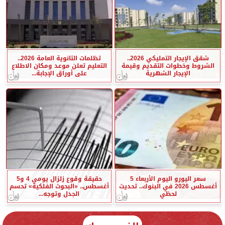
شقق الإيجار التمليكي 2026..
تظلمات الثانوية العامة 2026..
الشروط وخطوات التقديم وقيمة
التعليم تعلن موعد ومكان الاطلاع
الإيجار الشهرية
على أوراق الإجابة...
سعر اليورو اليوم الأربعاء 5
حقيقة وقوع زلزال يومي 4 و5
أغسطس 2026 في البنوك.. تحديث
أغسطس.. «البحوث الفلكية» تحسم
لحظي
الجدل وتوجه...