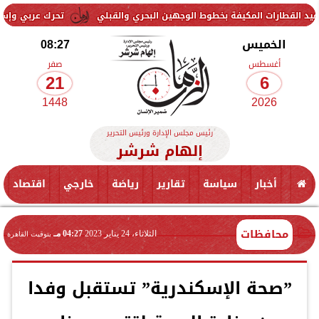
 المكيفة بخطوط الوجهين البحري والقبلي
تحرك عربي وإسلامي لمواجهة 
الخميس
08:27
أغسطس
صفر
21
6
1448
2026
رئيس مجلس الإدارة ورئيس التحرير
إلهام شرشر
أخبار
سياسة
تقارير
رياضة
خارجي
اقتصاد
محافظات
الثلاثاء، 24 يناير 2023
04:27 مـ
بتوقيت القاهرة
”صحة الإسكندرية” تستقبل وفدا