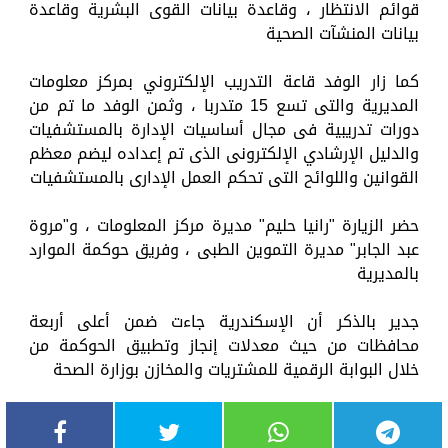
قوائم الانتظار ، وقاعدة بيانات القوى البشرية وقاعدة
بيانات المنشآت الصحية
كما زار الوفد قاعة التدريب الإلكتروني بمركز معلومات
المديرية والتى تسع 15 متدربا ، وثمن الوفد ما تم من
دورات تدريبية فى مجال أساسيات الإدارة بالمستشفيات
والدليل الإرشادي الإلكترونى الذى تم إعداده ليضم معظم
القوانين واللوائح التى تحكم العمل الإدارى بالمستشفيات
حضر الزيارة "رانيا حليم" مديرة مركز المعلومات ، و"مروة
عبد الجابر" مديرة التموين الطبى ، وفريق حوكمة الموارد
بالمديرية
جدير بالذكر أن الإسكندرية جاءت ضمن أعلى أربعة
محافظات من حيث معدلات إنجاز وتطبيق الحوكمة من
خلال البوابة الرقمية للمشتريات والمخازن بوزارة الصحة