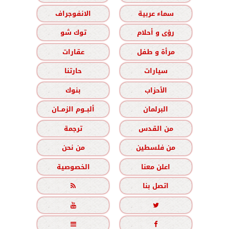
سماء عربية
الانفوجراف
رؤى و أحلام
توك شو
مرأة و طفل
عقارات
سيارات
حارتنا
الأحزاب
بنوك
البرلمان
ألبــوم الزمــان
من القدس
ترجمة
من فلسطين
من نحن
اعلن معنا
الخصوصية
اتصل بنا




