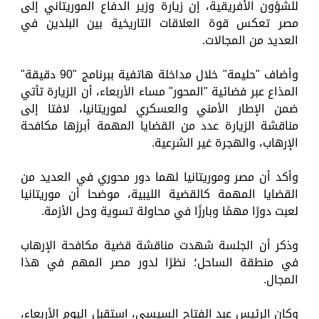
للشؤون الأفريقية، إن زيارة وزير الدفاع الموريتاني إلى
مصر تعكس قوة العلاقات التاريخية بين البلدين في
العديد من المجالات.
وأضاف "حليمة" خلال مداخلة هاتفية ببرنامج "90 دقيقة"
المذاع عبر فضائية "المحور" مساء الأربعاء، أن الزيارة تأتي
ضمن الإطار الأمني والعسكري لموريتانيا، لافتا إلى
مناقشة الزيارة عدد من القضايا المهمة أبرزها مكافحة
الإرهاب، والهجرة غير الشرعية.
وأكد أن مصر وموريتانيا لهما دور محوري في العديد من
القضايا المهمة كالقضية الليبية، موضحا أن موريتانيا
لعبت دورًا مهمًا وبارزًا في محاولة تسوية وحل الأزمة.
وذكر أن الجلسة شهدت مناقشة قضية مكافحة الإرهاب
في منطقة الساحل؛ نظرًا لدور مصر المهم في هذا
المجال.
وكان الرئيس عبد الفتاح السيسي، استقبل اليوم الأربعاء،