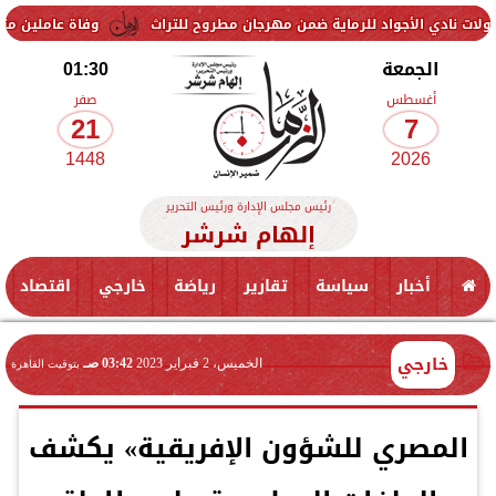
جواد للرماية ضمن مهرجان مطروح للتراث
وفاة عاملين متأثرين بإصابتهم
الجمعة
01:30
أغسطس
صفر
21
7
1448
2026
رئيس مجلس الإدارة ورئيس التحرير
إلهام شرشر
أخبار
سياسة
تقارير
رياضة
خارجي
اقتصاد
خارجي
الخميس، 2 فبراير 2023
03:42 صـ
بتوقيت القاهرة
المصري للشؤون الإفريقية» يكشف