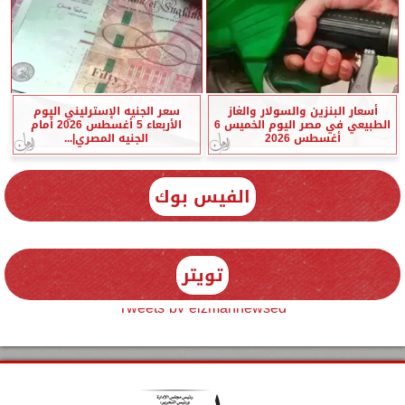
أسعار البنزين والسولار والغاز
سعر الجنيه الإسترليني اليوم
الطبيعي في مصر اليوم الخميس 6
الأربعاء 5 أغسطس 2026 أمام
أغسطس 2026
الجنيه المصري|...
الفيس بوك
تويتر
Tweets by elzmannewseg