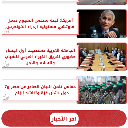
أمريكا: لجنة بمجلس الشيوخ تحمل
فاوتشي مسئولية ازدراء الكونجرس
الجامعة العربية تستضيف أول اجتماع
حضوري لفريق الخبراء العربي للشباب
والسلام والأمن
حماس تثمن البيان الصادر عن مصر و7
دول بشأن غزة وتناشد إلزام...
آخر الأخبار