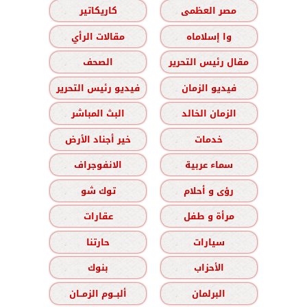
مصر العظمى
كاريكاتير
وا إسلاماه
مقالات الرأي
مقال رئيس التحرير
الصحف
فيديو الزمان
فيديو رئيس التحرير
الزمان الخالد
البث المباشر
خدمات
خير أجناد الأرض
سماء عربية
الانفوجراف
رؤى و أحلام
توك شو
مرأة و طفل
عقارات
سيارات
حارتنا
الأحزاب
بنوك
البرلمان
ألبــوم الزمــان