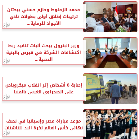
محمد الزملوط وحازم حسني يبحثان
ترتيبات إطلاق أولى بطولات نادي
الأجواد للرماية...
وزير البترول يبحث آليات تنفيذ ربط
اكتشافات الشركة في قبرص بالبنية
التحتية...
إصابة 8 أشخاص إثر انقلاب ميكروباص
على الصحراوي الغربي بالمنيا
موعد مباراة مصر وإسبانيا في نصف
نهائي كأس العالم لكرة اليد للناشئات