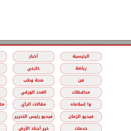
الرئيسية
أخبار
رياضة
خارجي
فن
صحة وطب
محافظات
العدد الورقي
وا إسلاماه
مقالات الرأي
مقا
فيديو الزمان
فيديو رئيس التحرير
خدمات
خير أجناد الأرض