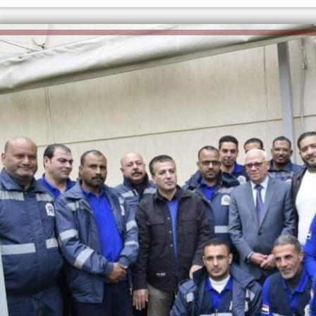
الكاتبة إلهام شرشر تهنئ الرئيس
السيسي بعيد ميلاده وتُشيد بجهوده
إلهام شرشر تكتب: دي مبقتش كورة..
في بناء الدولة
دي سياسة