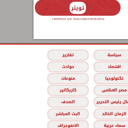
تويتر
Tweets by elzmannewseg
سياسة
تقارير
اقتصاد
حوادث
تكنولوجيا
منوعات
مصر العظمى
كاريكاتير
ل رئيس التحرير
الصحف
الزمان الخالد
البث المباشر
سماء عربية
الانفوجراف