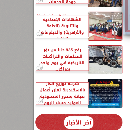
جودة الخدمات
محافظ مطروح يكرم أوائل
الشهادات الإعدادية
والثانوية (العامة
والأزهرية) والدبلومات
الفنية
رفع 935 طنًا من بؤر
المخلفات والتراكمات
التاريخية في يوم واحد
بمراكز...
شركة توزيع الغاز
بالاسكندرية تعلن أعمال
صيانة بمحور المحمودية
العوايد مساء اليوم
آخر الأخبار