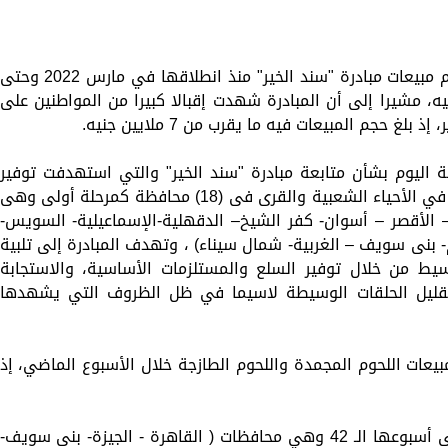
قال وزير التنمية المحلية هشام آمنة، إن حجم مبيعات مبادرة "سند الخير" منذ انطلاقها في مارس 2022 وحت
لماضي وصل إلى 188 مليون جنيه، مشيرا إلى أن المبادرة شهدت إقبالا كبيرا من المواطنين على
غ حجم المبيعات فيه ما يقرب من 7 ملايين جنيه.
ية اليوم بشأن متابعة مبادرة "سند الخير" والتي استهدفت توفير
السلع الغذائية واللحوم والدواجن والأسماك في الأحياء الشعبية والقرى فى (18) محافظة كمرحلة أولى وهى
 الأقصر – أسوان- كفر الشيخ– الدقهلية-الإسماعيلية- السويس-
وم- بنى سويف – الغربية- شمال سيناء) ، وتهدف المبادرة إلى تلبية
سيط من خلال توفير السلع والمستلزمات الأساسية، والاستجابة
قليل الحلقات الوسيطة لاسيما في ظل الظروف التي يشهدها
بيعات اللحوم المجمدة واللحوم الطازجة خلال الأسبوع الماضي، إذ
وأشار إلى أن المبادرة شملت 16 محافظة فى أسبوعها الـ 42 وهي محافظات ( القاهرة - الجيزة- بنى سويف-