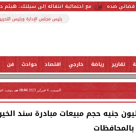
مع احتمالية انتقاله إلى سيلتك.. هيثم حسن خارج قائمة ر
رئيس مجلس الإدارة ورئيس التحرير
ة
تقارير
رياضة
خارجي
اقتصاد
حوادث
فن
السبت، 4 فبراير 2023
10:04 صـ
بتوقيت الق
 التنمية المحلية: 188 مليون جنيه حجم مبيعات مبادرة سند الخير
بالمحافظات