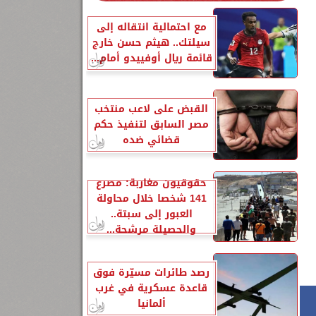
مع احتمالية انتقاله إلى
سيلتك.. هيثم حسن خارج
قائمة ريال أوفييدو أمام...
القبض على لاعب منتخب
مصر السابق لتنفيذ حكم
قضائي ضده
حقوقيون مغاربة: مصرع
141 شخصا خلال محاولة
العبور إلى سبتة..
والحصيلة مرشحة...
رصد طائرات مسيّرة فوق
قاعدة عسكرية في غرب
ألمانيا