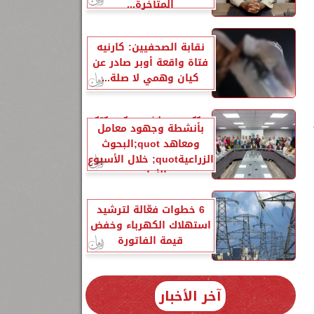
المتأخرة...
نقابة الصحفيين: كارنيه
ى
فتاة واقعة أوبر صادر عن
كيان وهمي لا صلة...
الزراعةquot; تنشر تقريرًا
بأنشطة وجهود معامل
ومعاهد quot;البحوث
الزراعيةquot; خلال الأسبوع
الأول...
6 خطوات فعّالة لترشيد
استهلاك الكهرباء وخفض
قيمة الفاتورة
آخر الأخبار