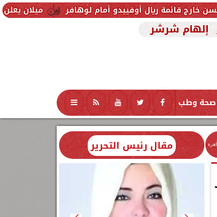
يال أوفييدو أمام لوهافر
ميلان يعلن فسخ عقد إسماعي
إلهام شرشر
صحة وطب
تكنولوجيا
منوعات
محافظات
مقال رئيس التحرير
اهرة