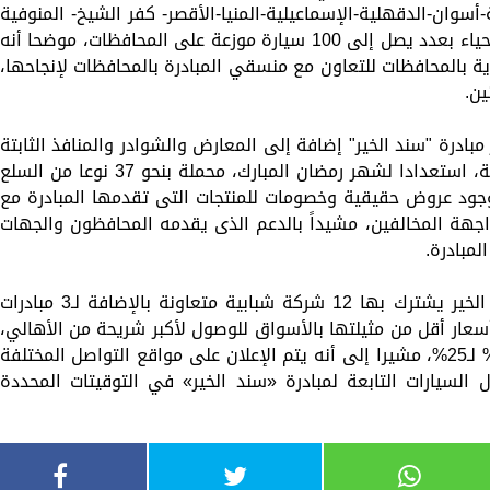
-أسوان-الدقهلية-الإسماعيلية-المنيا-الأقصر- كفر الشيخ- المنوفية
-البحيرة)، السيارات تنقلت بمختلف القرى والأحياء بعدد يصل إلى 100 سيارة موزعة على المحافظات، موضحا أنه
ة بالمحافظات للتعاون مع منسقي المبادرة بالمحافظات لإنجاحها،
ن.
مبادرة "سند الخير" إضافة إلى المعارض والشوادر والمنافذ الثابتة
والمتحركة لبيع السلع الغذائية الفترة المقبلة، استعدادا لشهر رمضان المبارك، محملة بنحو 37 نوعا من السلع
 بوجود عروض حقيقية وخصومات للمنتجات التى تقدمها المبادرة مع
مواجهة المخالفين، مشيداً بالدعم الذى يقدمه المحافظون والجهات
لمبادرة.
وأضاف وزير التنمية المحلية أن مبادرة سند الخير يشترك بها 12 شركة شبابية متعاونة بالإضافة لـ3 مبادرات
سعار أقل من مثيلتها بالأسواق للوصول لأكبر شريحة من الأهالي،
وتتراوح نسب التخفيضات على السلع من 20% لـ25%، مشيرا إلى أنه يتم الإعلان على مواقع التواصل المختلفة
السيارات التابعة لمبادرة «سند الخير» في التوقيتات المحددة