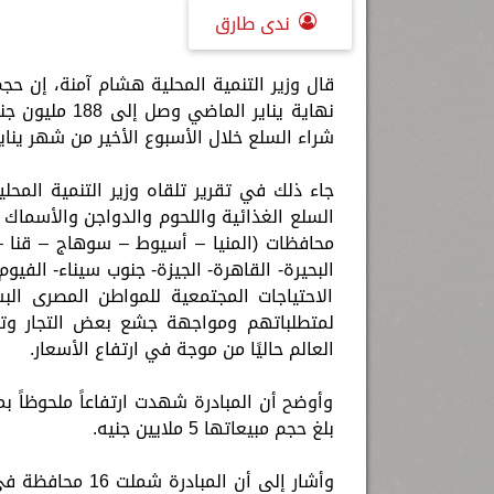
ندى طارق
نهاية يناير ا
شراء السلع خلال الأسبوع الأخير من شهر يناير، إذ بل
جاء ذلك في تقرير تلقاه وزير التنمية المحل
محافظات (المنيا – أسيوط – سوهاج – قنا –
البحيرة- القاهرة- الجيزة- جنوب سيناء- الفي
الاحتياجات المجتمعية للمواطن المصرى الب
لمتطلباتهم ومواجهة جشع بعض التجار وت
العالم حاليًا من موجة في ارتفاع الأسعار.
وأوضح أن المبادرة شهدت ارتفاعاً ملحوظاً بم
بلغ حجم مبيعاتها 5 ملايين جنيه.