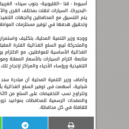
أسيوط - قنا –القليوبية- جنوب سيناء- الغربية
يتم التنسيق مع المحافظين والجهات التنفيذي
وتحقيق هدفها في توفير مستلزمات المواطني
ووجه وزير التنمية المحلية، بتكثيف واستمرار 
الغذائية الأساسية للمواطنين، مع الالتزام
متابعة التزام السيارات بالأسعار المعلنة و
التنفيذية ورؤساء الأحياء والمراكز لإنجاح تلك ا
شبابية، أسهمت فى توفير السلع الغذائية بأ
والصفحات الرسمية للمحافظات بمواعيد نزول 
للقافلة في كل محافظة.