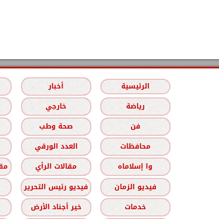
الرئيسية
أخبار
رياضة
خارجي
فن
صحة وطب
محافظات
العدد الورقي
وا إسلاماه
مقالات الرأي
مقا
فيديو الزمان
فيديو رئيس التحرير
خدمات
خير أجناد الأرض