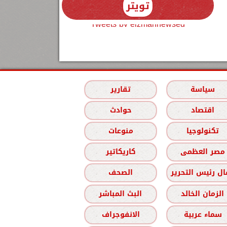
تويتر
Tweets by elzmannewseg
سياسة
تقارير
اقتصاد
حوادث
تكنولوجيا
منوعات
مصر العظمى
كاريكاتير
ل رئيس التحرير
الصحف
الزمان الخالد
البث المباشر
سماء عربية
الانفوجراف