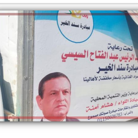
الكاتبة إلهام شرشر تهنئ الرئيس
السيسي بعيد ميلاده وتُشيد بجهوده
إلهام شرشر تكتب: دي مبقتش كورة..
في بناء الدولة
دي سياسة