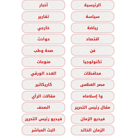
الرئيسية
أخبار
سياسة
تقارير
رياضة
خارجي
اقتصاد
حوادث
فن
صحة وطب
تكنولوجيا
منوعات
محافظات
العدد الورقي
مصر العظمى
كاريكاتير
وا إسلاماه
مقالات الرأي
مقال رئيس التحرير
الصحف
فيديو الزمان
فيديو رئيس التحرير
الزمان الخالد
البث المباشر