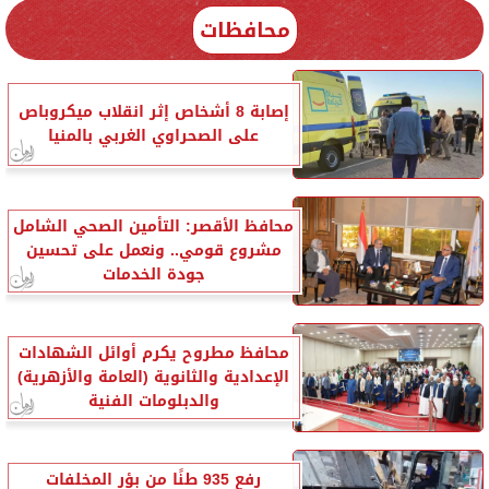
محافظات
إصابة 8 أشخاص إثر انقلاب ميكروباص
على الصحراوي الغربي بالمنيا
محافظ الأقصر: التأمين الصحي الشامل
مشروع قومي.. ونعمل على تحسين
جودة الخدمات
محافظ مطروح يكرم أوائل الشهادات
الإعدادية والثانوية (العامة والأزهرية)
والدبلومات الفنية
رفع 935 طنًا من بؤر المخلفات