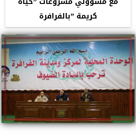
مع مسؤولي مشروعات ”حياة
كريمة ”بالفرافرة