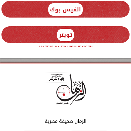
الفيس بوك
تويتر
Tweets by elzmannewseg
الزمان صحيفة مصرية