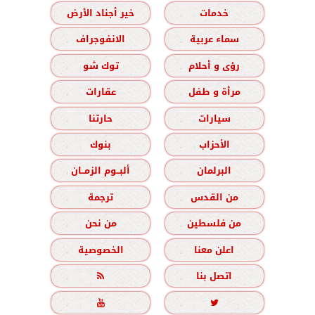
خدمات
خير أجناد الأرض
سماء عربية
الانفوجراف
رؤى و أحلام
توك شو
مرأة و طفل
عقارات
سيارات
حارتنا
الأحزاب
بنوك
البرلمان
ألبــوم الزمــان
من القدس
ترجمة
من فلسطين
من نحن
اعلن معنا
الخصوصية
اتصل بنا


