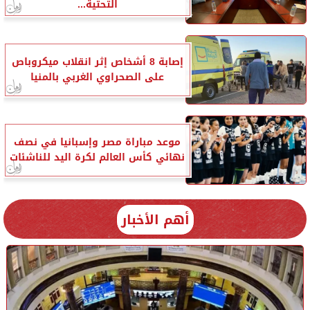
التحتية...
إصابة 8 أشخاص إثر انقلاب ميكروباص
على الصحراوي الغربي بالمنيا
موعد مباراة مصر وإسبانيا في نصف
نهائي كأس العالم لكرة اليد للناشئات
أهم الأخبار