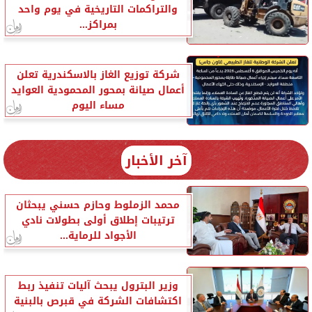
والتراكمات التاريخية في يوم واحد
بمراكز...
شركة توزيع الغاز بالاسكندرية تعلن
أعمال صيانة بمحور المحمودية العوايد
مساء اليوم
آخر الأخبار
محمد الزملوط وحازم حسني يبحثان
ترتيبات إطلاق أولى بطولات نادي
الأجواد للرماية...
وزير البترول يبحث آليات تنفيذ ربط
اكتشافات الشركة في قبرص بالبنية