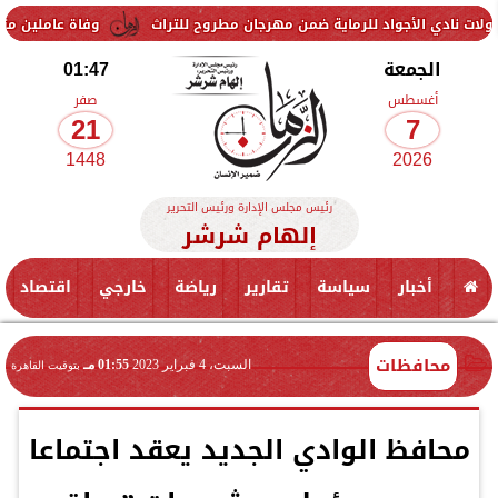
أجواد للرماية ضمن مهرجان مطروح للتراث
وفاة عاملين متأثرين بإصابتهم
الجمعة
01:47
أغسطس
صفر
21
7
1448
2026
رئيس مجلس الإدارة ورئيس التحرير
إلهام شرشر
أخبار
سياسة
تقارير
رياضة
خارجي
اقتصاد
محافظات
السبت، 4 فبراير 2023
01:55 مـ
بتوقيت القاهرة
محافظ الوادي الجديد يعقد اجتماعا