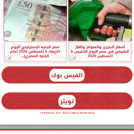
أسعار البنزين والسولار والغاز
سعر الجنيه الإسترليني اليوم
الطبيعي في مصر اليوم الخميس 6
الأربعاء 5 أغسطس 2026 أمام
أغسطس 2026
الجنيه المصري|...
الفيس بوك
تويتر
Tweets by elzmannewseg