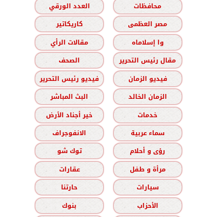
محافظات
العدد الورقي
مصر العظمى
كاريكاتير
وا إسلاماه
مقالات الرأي
مقال رئيس التحرير
الصحف
فيديو الزمان
فيديو رئيس التحرير
الزمان الخالد
البث المباشر
خدمات
خير أجناد الأرض
سماء عربية
الانفوجراف
رؤى و أحلام
توك شو
مرأة و طفل
عقارات
سيارات
حارتنا
الأحزاب
بنوك