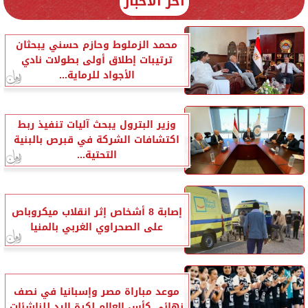
آخر الأخبار
محمد الزملوط وحازم حسني يبحثان
ترتيبات إطلاق أولى بطولات نادي
الأجواد للرماية...
وزير البترول يبحث آليات تنفيذ ربط
اكتشافات الشركة في قبرص بالبنية
التحتية...
إصابة 8 أشخاص إثر انقلاب ميكروباص
على الصحراوي الغربي بالمنيا
موعد مباراة مصر وإسبانيا في نصف
نهائي كأس العالم لكرة اليد للناشئات