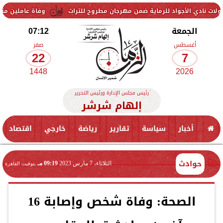
واد للرماية ضمن مهرجان مطروح للتراث
وفاة عاملين متأثرين بإصابتهما 
الجمعة
07:12
أغسطس
صفر
22
7
1448
2026
رئيس مجلس الإدارة ورئيس التحرير
إلهام شرشر
أخبار
سياسة
تقارير
رياضة
خارجي
اقتصاد
حوادث
الثلاثاء، 7 مارس 2023
09:19 مـ
بتوقيت القاهرة
الصحة: وفاة شخص وإصابة 16