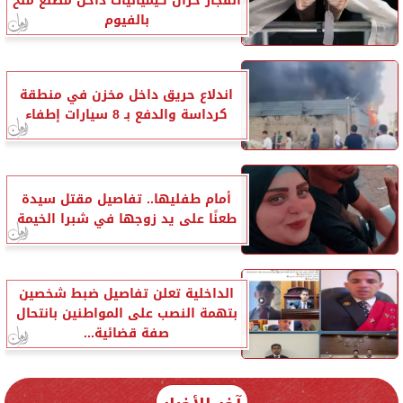
انفجار خزان كيميائيات داخل مصنع ملح
بالفيوم
اندلاع حريق داخل مخزن في منطقة
كرداسة والدفع بـ 8 سيارات إطفاء
أمام طفليها.. تفاصيل مقتل سيدة
طعنًا على يد زوجها في شبرا الخيمة
الداخلية تعلن تفاصيل ضبط شخصين
بتهمة النصب على المواطنين بانتحال
صفة قضائية...