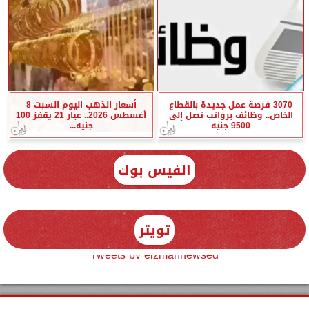
3070 فرصة عمل جديدة بالقطاع
أسعار الذهب اليوم السبت 8
الخاص.. وظائف برواتب تصل إلى
أغسطس 2026.. عيار 21 يقفز 100
9500 جنيه
جنيه...
الفيس بوك
تويتر
Tweets by elzmannewseg