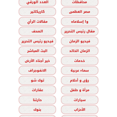
محافظات
العدد الورقي
مصر العظمى
كاريكاتير
وا إسلاماه
مقالات الرأي
مقال رئيس التحرير
الصحف
فيديو الزمان
فيديو رئيس التحرير
الزمان الخالد
البث المباشر
خدمات
خير أجناد الأرض
سماء عربية
الانفوجراف
رؤى و أحلام
توك شو
مرأة و طفل
عقارات
سيارات
حارتنا
الأحزاب
بنوك