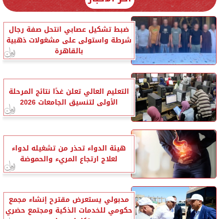
ضبط تشكيل عصابي انتحل صفة رجال
شرطة واستولى على مشغولات ذهبية
بالقاهرة
التعليم العالي تعلن غدًا نتائج المرحلة
الأولى لتنسيق الجامعات 2026
هيئة الدواء تحذر من تشغيله لدواء
لعلاج ارتجاع المريء والحموضة
مدبولي يستعرض مقترح إنشاء مجمع
حكومي للخدمات الذكية ومجتمع حضري