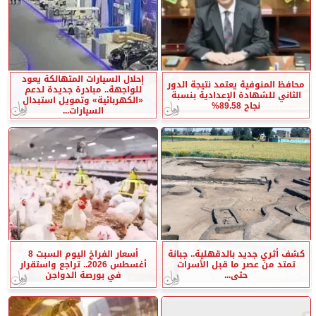
إحلال السيارات المتهالكة يعود
محافظ المنوفية يعتمد نتيجة الدور
للواجهة.. مبادرة جديدة لدعم
الثاني للشهادة الإعدادية بنسبة
«الكهربائية» وتمويل استبدال
نجاح 89.58%
السيارات...
كشف أثري جديد بالدقهلية.. جبانة
أسعار الفراخ اليوم السبت 8
تمتد من عصر ما قبل الأسرات
أغسطس 2026.. تراجع واستقرار
حتى...
في بورصة الدواجن