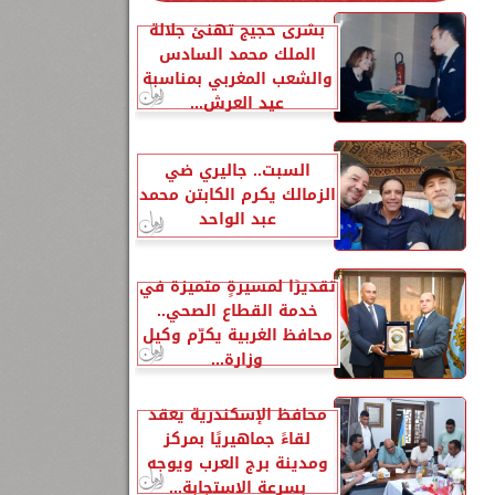
بشرى حجيج تهنئ جلالة
الملك محمد السادس
والشعب المغربي بمناسبة
عيد العرش...
السبت.. جاليري ضي
الزمالك يكرم الكابتن محمد
عبد الواحد
تقديرًا لمسيرةٍ متميزة في
خدمة القطاع الصحي..
محافظ الغربية يكرّم وكيل
وزارة...
محافظ الإسكندرية يعقد
لقاءً جماهيريًا بمركز
ومدينة برج العرب ويوجه
بسرعة الاستجابة...