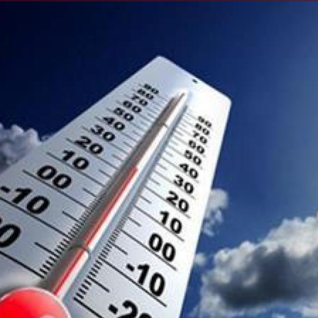
الكاتبة إلهام شرشر تهنئ الرئيس
السيسي بعيد ميلاده وتُشيد بجهوده
إلهام شرشر تكتب: دي مبقتش كورة..
في بناء الدولة
دي سياسة