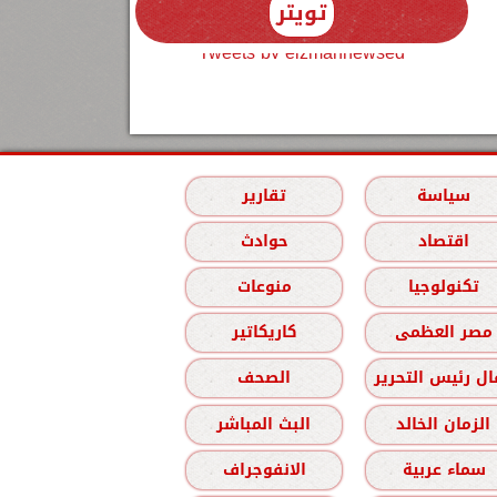
تويتر
Tweets by elzmannewseg
سياسة
تقارير
اقتصاد
حوادث
تكنولوجيا
منوعات
مصر العظمى
كاريكاتير
ل رئيس التحرير
الصحف
الزمان الخالد
البث المباشر
سماء عربية
الانفوجراف