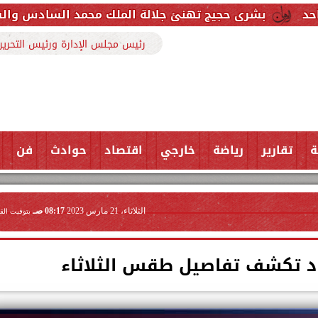
حجيج تهنئ جلالة الملك محمد السادس والشعب المغربي ب
رئيس مجلس الإدارة ورئيس التحرير
ة
تقارير
رياضة
خارجي
اقتصاد
حوادث
فن
الثلاثاء، 21 مارس 2023
08:17 صـ
بتوقيت الق
صاد تكشف تفاصيل طقس الثلاثاء