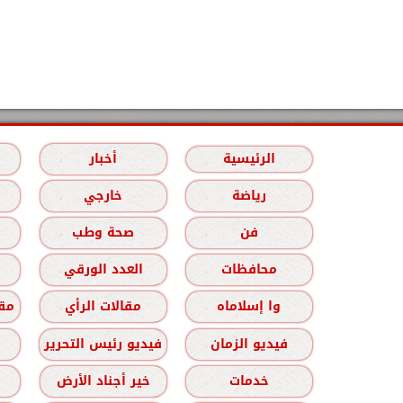
الرئيسية
أخبار
رياضة
خارجي
فن
صحة وطب
محافظات
العدد الورقي
وا إسلاماه
مقالات الرأي
مقا
فيديو الزمان
فيديو رئيس التحرير
خدمات
خير أجناد الأرض