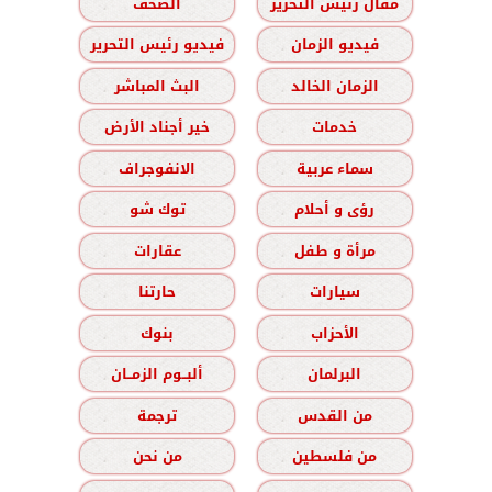
مقال رئيس التحرير
الصحف
فيديو الزمان
فيديو رئيس التحرير
الزمان الخالد
البث المباشر
خدمات
خير أجناد الأرض
سماء عربية
الانفوجراف
رؤى و أحلام
توك شو
مرأة و طفل
عقارات
سيارات
حارتنا
الأحزاب
بنوك
البرلمان
ألبــوم الزمــان
من القدس
ترجمة
من فلسطين
من نحن