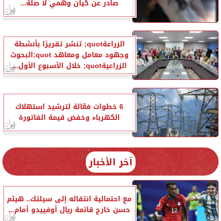
صادر عن كيان وهمي لا صلة...
الزراعةquot; تنشر تقريرًا بأنشطة
وجهود معامل ومعاهد quot;البحوث
الزراعيةquot; خلال الأسبوع الأول...
6 خطوات فعّالة لترشيد استهلاك
الكهرباء وخفض قيمة الفاتورة
آخر الأخبار
مع احتمالية انتقاله إلى سيلتك.. هيثم
حسن خارج قائمة ريال أوفييدو أمام...