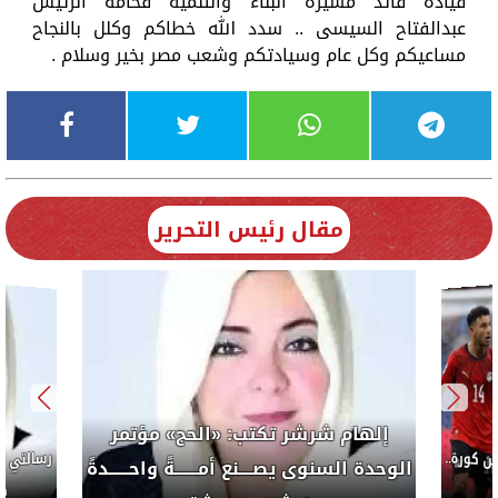
قيادة قائد مسيرة البناء والتنمية فخامة الرئيس
عبدالفتاح السيسى .. سدد الله خطاكم وكلل بالنجاح
مساعيكم وكل عام وسيادتكم وشعب مصر بخير وسلام .
مقال رئيس التحرير
إلهام شرشر تكتب: «الحج» مؤتمر
كورة..
الوحدة السنوى يصــــنع أمـــــــةً واحــــــدةً
ضب