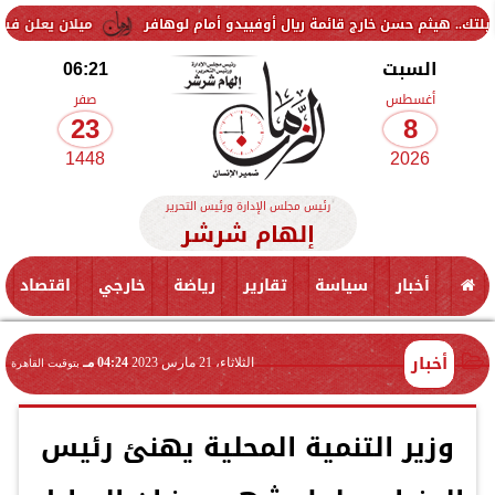
 حسن خارج قائمة ريال أوفييدو أمام لوهافر
ميلان يعلن فسخ عقد إسماعي
السبت
06:21
أغسطس
صفر
23
8
1448
2026
رئيس مجلس الإدارة ورئيس التحرير
إلهام شرشر
أخبار
سياسة
تقارير
رياضة
خارجي
اقتصاد
أخبار
الثلاثاء، 21 مارس 2023
04:24 مـ
بتوقيت القاهرة
وزير التنمية المحلية يهنئ رئيس