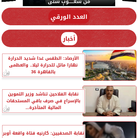
من شعـــــوبٍ شتى
العدد الورقي
أخبار
الأرصاد: الطقس غدا شديد الحرارة
نهارا مائل للحرارة ليلا.. والعظمى
بالقاهرة 36
نقابة الفلاحين تناشد وزير التموين
بالإسراع في صرف باقي المستحقات
المالية المتأخرة...
نقابة الصحفيين: كارنيه فتاة واقعة أوبر