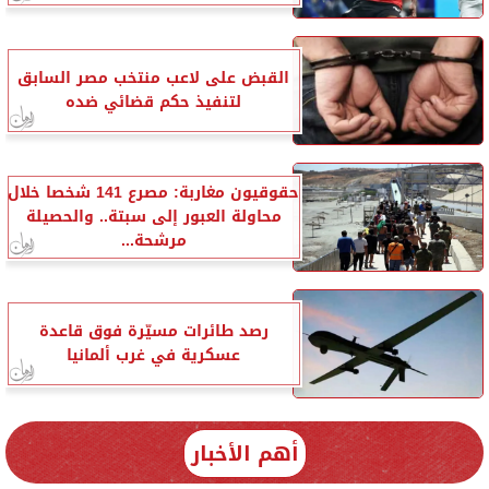
القبض على لاعب منتخب مصر السابق
لتنفيذ حكم قضائي ضده
حقوقيون مغاربة: مصرع 141 شخصا خلال
محاولة العبور إلى سبتة.. والحصيلة
مرشحة...
رصد طائرات مسيّرة فوق قاعدة
عسكرية في غرب ألمانيا
أهم الأخبار