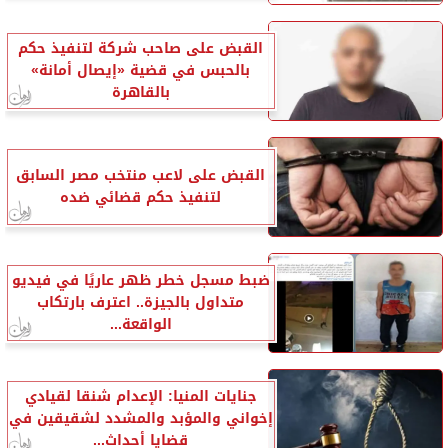
القبض على صاحب شركة لتنفيذ حكم
بالحبس في قضية «إيصال أمانة»
بالقاهرة
القبض على لاعب منتخب مصر السابق
لتنفيذ حكم قضائي ضده
ضبط مسجل خطر ظهر عاريًا في فيديو
متداول بالجيزة.. اعترف بارتكاب
الواقعة...
جنايات المنيا: الإعدام شنقا لقيادي
إخواني والمؤبد والمشدد لشقيقين في
قضايا أحداث...