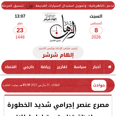
ئية» وتمويل استبدال السيارات القديمة
تنسيق المرحلة الثانية 2026.. موعد إعلان الحد الأدنى وخطوات تسجيل الرغبات لطلاب الثانوية العامة
السبت
13:07
أغسطس
صفر
23
8
1448
2026
رئيس مجلس الإدارة ورئيس التحرير
إلهام شرشر
أخبار
سياسة
تقارير
رياضة
خارجي
اقتصاد
حوادث
الثلاثاء، 21 مارس 2023
05:59 مـ
بتوقيت القاهرة
مصرع عنصر إجرامي شديد الخطورة