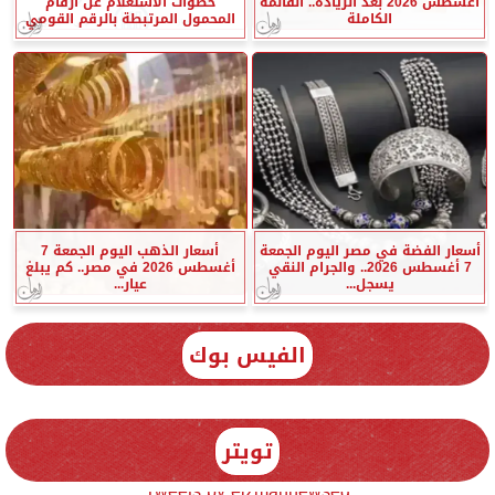
أغسطس 2026 بعد الزيادة.. القائمة
خطوات الاستعلام عن أرقام
الكاملة
المحمول المرتبطة بالرقم القومي
أسعار الفضة في مصر اليوم الجمعة
أسعار الذهب اليوم الجمعة 7
7 أغسطس 2026.. والجرام النقي
أغسطس 2026 في مصر.. كم يبلغ
يسجل...
عيار...
الفيس بوك
تويتر
Tweets by elzmannewseg