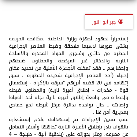
جبر أبو النور
إستمراراً لجهود أجهزة وزارة الداخلية لمكافحة الجريمة
بشتى صورها لاسيما ملاحقة وضبط العناصر الإجرامية
الخطرة من حائزي ومُتجري المواد المخدرة والأسلحة
النارية والذخائر غير المرخصة والمطلوب ضبطهم
وإحضارهم .. فقد تمكنت الأجهزة الأمنية من تحديد مكان
إختباء (أحد العناصر الإجرامية شديدة الخطورة ، سبق
إتهامه فى 20 قضية أبرزهم "سرقه بالإكراه - إستعمال
قوة - مخدرات - إطلاق أعيرة نارية) والمطلوب ضبطه
وإحضاره فى واقعة إطلاق أعيرة نارية تجاه أحد الضباط
وإصابته .. حال تواجده بدائرة مركز شرطة نجع حمادى
بمديرية أمن قنا .
عقب تقنين الإجراءات تم إستهدافه ولدى إستشعاره
بالقوات بادر بإطلاق الأعيرة النارية تجاهها وأسفر التعامل
عن مصرعه، وعثر بحوزته على (بندقية آلية - طبنجة – 4