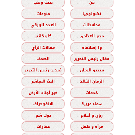
فن
صحة وطب
تكنولوجيا
منوعات
محافظات
العدد الورقي
مصر العظمى
كاريكاتير
وا إسلاماه
مقالات الرأي
مقال رئيس التحرير
الصحف
فيديو الزمان
فيديو رئيس التحرير
الزمان الخالد
البث المباشر
خدمات
خير أجناد الأرض
سماء عربية
الانفوجراف
رؤى و أحلام
توك شو
مرأة و طفل
عقارات