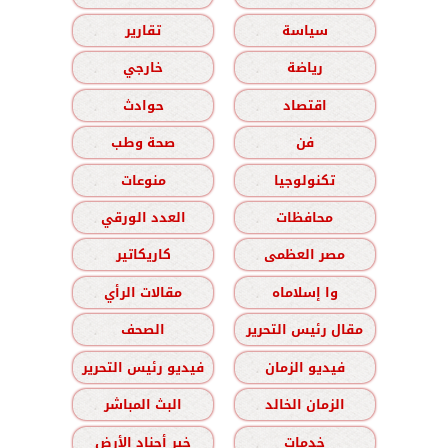
سياسة
تقارير
رياضة
خارجي
اقتصاد
حوادث
فن
صحة وطب
تكنولوجيا
منوعات
محافظات
العدد الورقي
مصر العظمى
كاريكاتير
وا إسلاماه
مقالات الرأي
مقال رئيس التحرير
الصحف
فيديو الزمان
فيديو رئيس التحرير
الزمان الخالد
البث المباشر
خدمات
خير أجناد الأرض