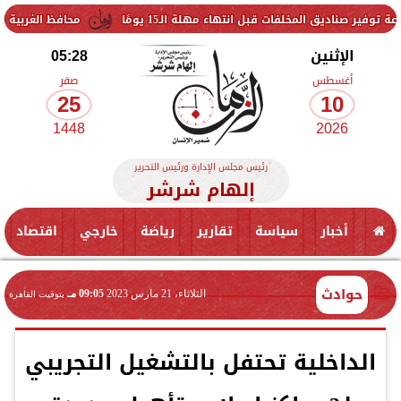
مخلفات قبل انتهاء مهلة الـ15 يومًا
محافظ الغربية يتفقد حزمة م
الإثنين
05:28
أغسطس
صفر
25
10
1448
2026
رئيس مجلس الإدارة ورئيس التحرير
إلهام شرشر
أخبار
سياسة
تقارير
رياضة
خارجي
اقتصاد
حوادث
الثلاثاء، 21 مارس 2023
09:05 مـ
بتوقيت القاهرة
الداخلية تحتفل بالتشغيل التجريبي