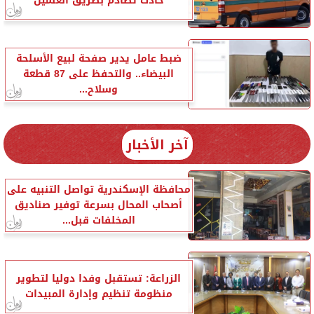
حادث تصادم بطريق العلمين
ضبط عامل يدير صفحة لبيع الأسلحة
البيضاء.. والتحفظ على 87 قطعة
وسلاح...
آخر الأخبار
محافظة الإسكندرية تواصل التنبيه على
أصحاب المحال بسرعة توفير صناديق
المخلفات قبل...
الزراعة: تستقبل وفدا دوليا لتطوير
منظومة تنظيم وإدارة المبيدات