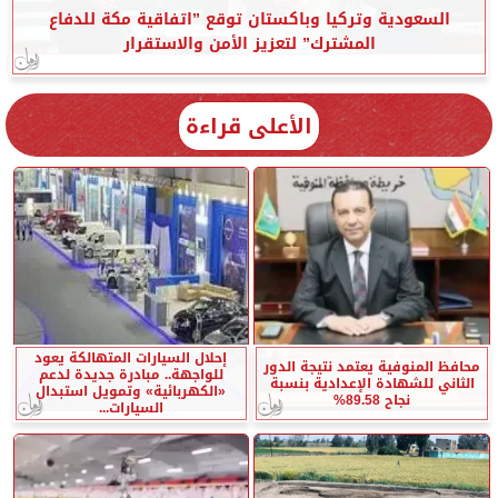
السعودية وتركيا وباكستان توقع ”اتفاقية مكة للدفاع
المشترك” لتعزيز الأمن والاستقرار
الأعلى قراءة
إحلال السيارات المتهالكة يعود
محافظ المنوفية يعتمد نتيجة الدور
للواجهة.. مبادرة جديدة لدعم
الثاني للشهادة الإعدادية بنسبة
«الكهربائية» وتمويل استبدال
نجاح 89.58%
السيارات...