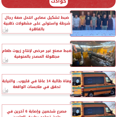
حوادث
ضبط تشكيل عصابي انتحل صفة رجال
شرطة واستولى على مشغولات ذهبية
بالقاهرة
ضبط مصنع غير مرخص لإنتاج زيوت طعام
مجهولة المصدر بالمنوفية
وفاة طالبة 14 عامًا في قليوب.. والنيابة
تحقق في ملابسات الواقعة
مصرع شخصين وإصابة 6 آخرين في