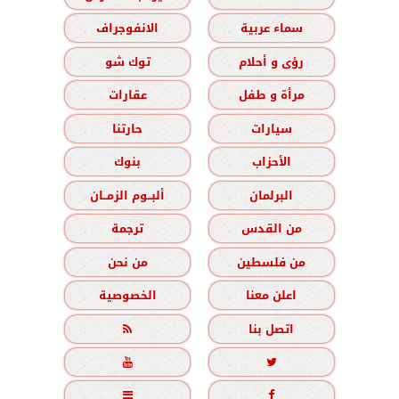
سماء عربية
الانفوجراف
رؤى و أحلام
توك شو
مرأة و طفل
عقارات
سيارات
حارتنا
الأحزاب
بنوك
البرلمان
ألبــوم الزمــان
من القدس
ترجمة
من فلسطين
من نحن
اعلن معنا
الخصوصية
اتصل بنا




